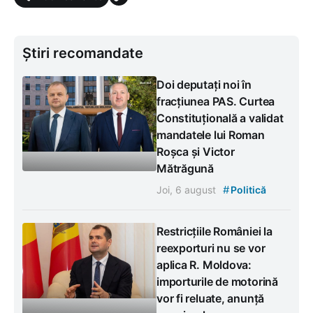
Știri recomandate
Doi deputați noi în
fracțiunea PAS. Curtea
Constituțională a validat
mandatele lui Roman
Roșca și Victor
Mătrăgună
#
Joi, 6 august
Politică
Restricțiile României la
reexporturi nu se vor
aplica R. Moldova:
importurile de motorină
vor fi reluate, anunță