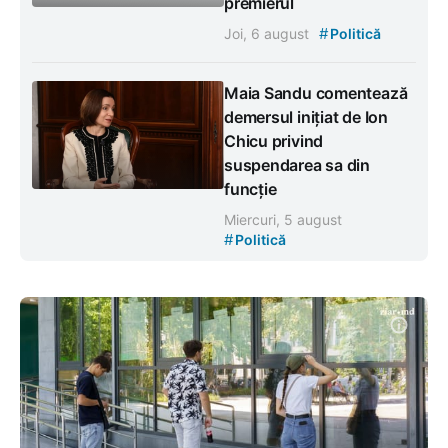
premierul
#
Joi, 6 august
Politică
Maia Sandu comentează
demersul inițiat de Ion
Chicu privind
suspendarea sa din
funcție
Miercuri, 5 august
#
Politică