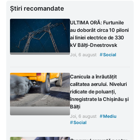
Știri recomandate
ULTIMA ORĂ: Furtunile
au doborât circa 10 piloni
ai liniei electrice de 330
kV Bălți-Dnestrovsk
#
Joi, 6 august
Social
Canicula a înrăutățit
calitatea aerului. Niveluri
ridicate de poluanți,
înregistrate la Chișinău și
Bălți
#
Joi, 6 august
Mediu
#
Social