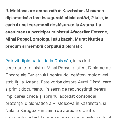
R
.
Moldova
are ambasadă în Kazahstan.
Misiunea
diplomatică a fost inaugurată oficial astăzi, 2 iulie,
în
cadrul unei ceremonii desfășurate la Astana
. La
eveniment a participat
ministrul Afacerilor Externe,
Mihai Popșoi,
omologul
său kazah, Murat Nurtleu
,
precum
și
membr
ii
corpului diplomatic.
Potrivit diplomației de la Chișinău
, în cadrul
ceremoniei, ministrul Mihai Popșoi a oferit Diplome de
Onoare ale Guvernului pentru doi cetățeni moldoveni
stabiliți la Astana. Este vorba despre Aurel Gîscă, care
a primit documentul în semn de recunoștință pentru
implicarea civică și sprijinul acordat consolidării
prezenței diplomatice a R. Moldova în Kazahstan, și
Natalia Karagoz - în semn de apreciere pentru
contribuția activă la promovarea patrimoniului cultural