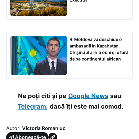
R. Moldova va deschide o
ambasadă în Kazahstan.
Chișinăul are la ochi și o țară
de pe continentul african
Ne poți citi și pe
Google News
sau
Telegram,
dacă îți este mai comod.
Autor:
Victoria Romaniuc
Abonează-te