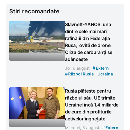
Știri recomandate
Slavneft-YANOS, una
dintre cele mai mari
rafinării din Federația
Rusă, lovită de drone.
Criza de carburanți se
adâncește
#
Joi, 6 august
Extern
#
Război Rusia - Ucraina
Rusia plătește pentru
războiul său. UE trimite
Ucrainei încă 1,4 miliarde
de euro din profiturile
activelor înghețate
#
Miercuri, 5 august
Extern