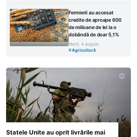
Fermierii au accesat
credite de aproape 600
de milioane de lei la o
dobândă de doar 5,1%
Marți, 4 august
#
Agricultură
Statele Unite au oprit livrările mai