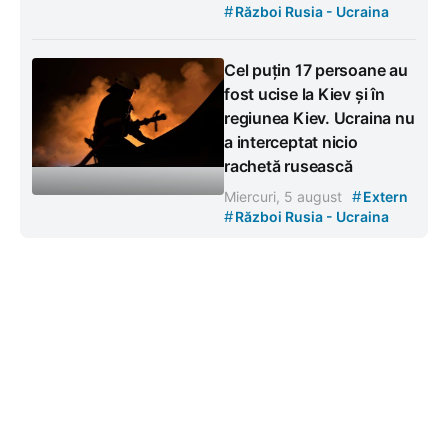
#
Război Rusia - Ucraina
Cel puțin 17 persoane au
fost ucise la Kiev și în
regiunea Kiev. Ucraina nu
a interceptat nicio
rachetă rusească
#
Miercuri, 5 august
Extern
#
Război Rusia - Ucraina