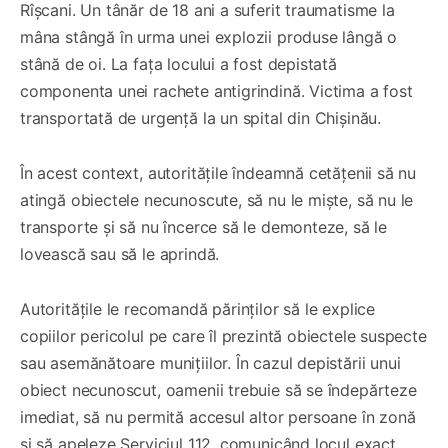
Rîșcani. Un tânăr de 18 ani a suferit traumatisme la
mâna stângă în urma unei explozii produse lângă o
stână de oi. La fața locului a fost depistată
componenta unei rachete antigrindină. Victima a fost
transportată de urgență la un spital din Chișinău.
În acest context, autoritățile îndeamnă cetățenii să nu
atingă obiectele necunoscute, să nu le miște, să nu le
transporte și să nu încerce să le demonteze, să le
lovească sau să le aprindă.
Autoritățile le recomandă părinților să le explice
copiilor pericolul pe care îl prezintă obiectele suspecte
sau asemănătoare munițiilor. În cazul depistării unui
obiect necunoscut, oamenii trebuie să se îndepărteze
imediat, să nu permită accesul altor persoane în zonă
și să apeleze Serviciul 112, comunicând locul exact