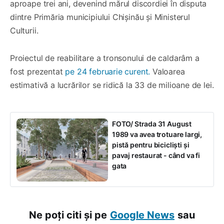
aproape trei ani, devenind mărul discordiei în disputa
dintre Primăria municipiului Chișinău și Ministerul
Culturii.
Proiectul de reabilitare a tronsonului de caldarâm a
fost prezentat
pe 24 februarie curent.
Valoarea
estimativă a lucrărilor se ridică la 33 de milioane de lei.
FOTO/ Strada 31 August
1989 va avea trotuare largi,
pistă pentru bicicliști și
pavaj restaurat - când va fi
gata
Ne poți citi și pe
Google News
sau