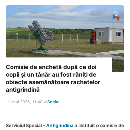
Comisie de anchetă după ce doi
copii și un tânăr au fost răniți de
obiecte asemănătoare rachetelor
antigrindină
#
11 mai 2026, 11:48
Social
Serviciul Special -
Antigrindina
a instituit o comisie de