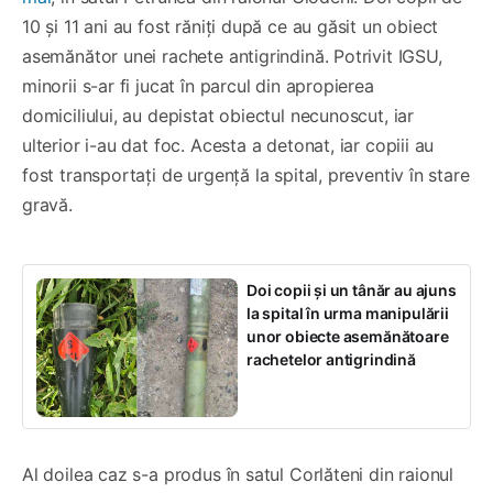
10 și 11 ani au fost răniți după ce au găsit un obiect
asemănător unei rachete antigrindină. Potrivit IGSU,
minorii s-ar fi jucat în parcul din apropierea
domiciliului, au depistat obiectul necunoscut, iar
ulterior i-au dat foc. Acesta a detonat, iar copiii au
fost transportați de urgență la spital, preventiv în stare
gravă.
Doi copii și un tânăr au ajuns
la spital în urma manipulării
unor obiecte asemănătoare
rachetelor antigrindină
Al doilea caz s-a produs în satul Corlăteni din raionul