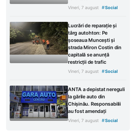
#
Vineri, 7 august
Social
Lucrări de reparație și
târg autohton: Pe
șoseaua Muncești și
strada Miron Costin din
capitală se anunță
restricții de trafic
#
Vineri, 7 august
Social
ANTA a depistat nereguli
la gările auto din
Chișinău. Responsabilii
au fost amendați
#
Vineri, 7 august
Social