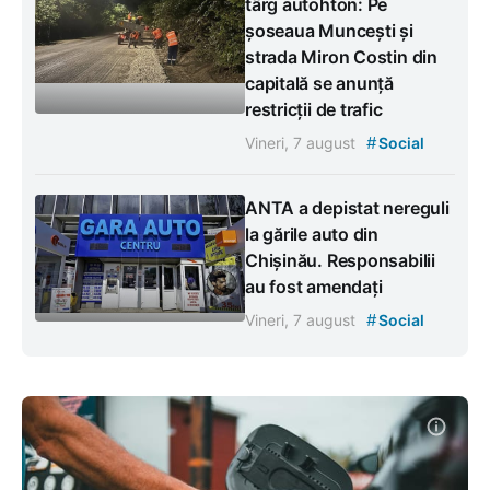
târg autohton: Pe
șoseaua Muncești și
strada Miron Costin din
capitală se anunță
restricții de trafic
#
Vineri, 7 august
Social
ANTA a depistat nereguli
la gările auto din
Chișinău. Responsabilii
au fost amendați
#
Vineri, 7 august
Social