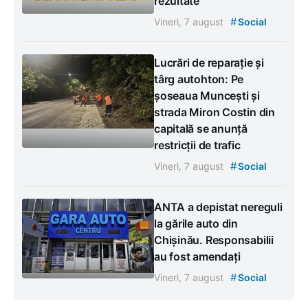
rezultate
#
Vineri, 7 august
Social
Lucrări de reparație și
târg autohton: Pe
șoseaua Muncești și
strada Miron Costin din
capitală se anunță
restricții de trafic
#
Vineri, 7 august
Social
ANTA a depistat nereguli
la gările auto din
Chișinău. Responsabilii
au fost amendați
#
Vineri, 7 august
Social