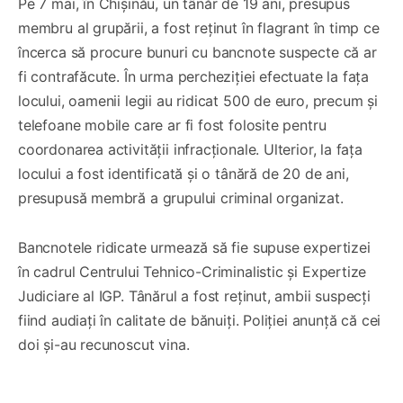
Pe 7 mai, în Chișinău, un tânăr de 19 ani, presupus
membru al grupării, a fost reținut în flagrant în timp ce
încerca să procure bunuri cu bancnote suspecte că ar
fi contrafăcute. În urma percheziției efectuate la fața
locului, oamenii legii au ridicat 500 de euro, precum și
telefoane mobile care ar fi fost folosite pentru
coordonarea activității infracționale. Ulterior, la fața
locului a fost identificată și o tânără de 20 de ani,
presupusă membră a grupului criminal organizat.
Bancnotele ridicate urmează să fie supuse expertizei
în cadrul Centrului Tehnico-Criminalistic și Expertize
Judiciare al IGP. Tânărul a fost reținut, ambii suspecți
fiind audiați în calitate de bănuiți. Poliției anunță că cei
doi și-au recunoscut vina.