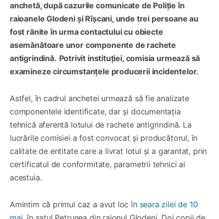
anchetă, după cazurile comunicate de Poliție în
raioanele Glodeni și Rîșcani, unde trei persoane au
fost rănite în urma contactului cu obiecte
asemănătoare unor componente de rachete
antigrindină.
Potrivit instituției, comisia urmează să
examineze circumstanțele producerii incidentelor.
Astfel, în cadrul anchetei urmează să fie analizate
componentele identificate, dar și documentația
tehnică aferentă lotului de rachete antigrindină. La
lucrările comisiei a fost convocat și producătorul, în
calitate de entitate care a livrat lotul și a garantat, prin
certificatul de conformitate, parametrii tehnici ai
acestuia.
Amintim că primul caz a avut loc în
seara zilei de 10
mai
, în satul Petrunea din raionul Glodeni. Doi copii de