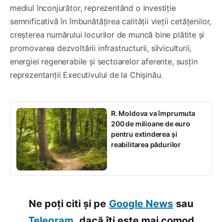
mediul înconjurător, reprezentând o investiție
semnificativă în îmbunătățirea calității vieții cetățenilor,
creșterea numărului locurilor de muncă bine plătite și
promovarea dezvoltării infrastructurii, silviculturii,
energiei regenerabile și sectoarelor aferente, susțin
reprezentanții Executivului de la Chișinău.
R. Moldova va împrumuta
200 de milioane de euro
pentru extinderea și
reabilitarea pădurilor
Ne poți citi și pe
Google News
sau
Telegram,
dacă îți este mai comod.