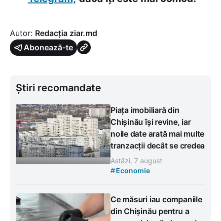
Autor:
Redacția ziar.md
Abonează-te
Știri recomandate
Piața imobiliară din
Chișinău își revine, iar
noile date arată mai multe
tranzacții decât se credea
Astăzi, 7 august
#
Economie
Ce măsuri iau companiile
din Chișinău pentru a