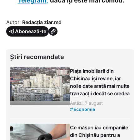
Telegram,
dacă îți este mai comod.
Autor:
Redacția ziar.md
Abonează-te
Știri recomandate
Piața imobiliară din
Chișinău își revine, iar
noile date arată mai multe
tranzacții decât se credea
Astăzi, 7 august
#
Economie
Ce măsuri iau companiile
din Chișinău pentru a