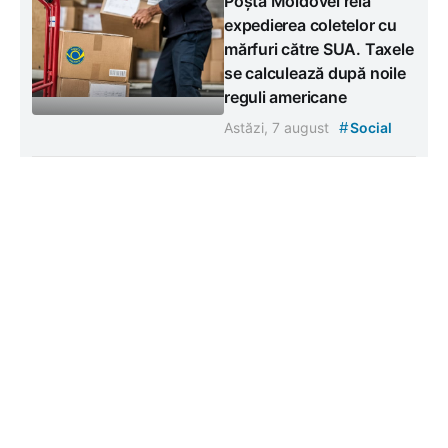
Poșta Moldovei reia
expedierea coletelor cu
mărfuri către SUA. Taxele
se calculează după noile
reguli americane
#
Astăzi, 7 august
Social
Energocom: Republica
Moldova are asigurat
necesarul de energie
pentru 7 august, dar
avertizează că urmează
scumpiri
#
Astăzi, 7 august
Social