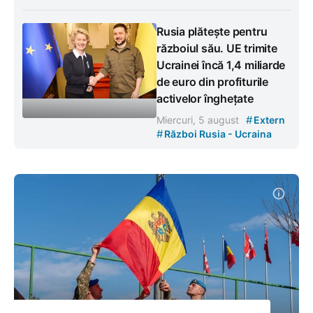
Rusia plătește pentru
războiul său. UE trimite
Ucrainei încă 1,4 miliarde
de euro din profiturile
activelor înghețate
#
Miercuri, 5 august
Extern
#
Război Rusia - Ucraina