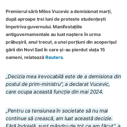
Premierul sârb Milos Vucevic a demisionat marți,
după aproape trei luni de proteste studenţeşti
împotriva guvernului. Manifestațiile
antiguvernamentale au luat naștere în urma
prăbușirii, anul trecut, a unei porţiuni din acoperişul
gării din Novi Sad în care şi-au pierdut viaţa 15
oameni, relatează
Reuters.
„Decizia mea irevocabilă este de a demisiona din
postul de prim-ministru", a declarat Vucevic,
care ocupa această funcţie din mai 2024.
„Pentru ca tensiunea în societate să nu mai
continue să crească, am luat această decizie.
Fără îndoială, sunt mândru de tot ce am făcut”, a