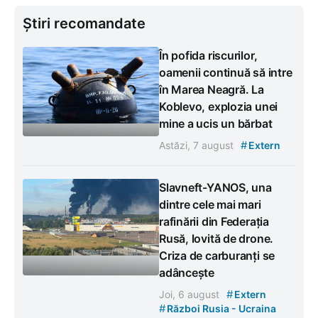
Știri recomandate
În pofida riscurilor,
oamenii continuă să intre
în Marea Neagră. La
Koblevo, explozia unei
mine a ucis un bărbat
#
Astăzi, 7 august
Extern
Slavneft-YANOS, una
dintre cele mai mari
rafinării din Federația
Rusă, lovită de drone.
Criza de carburanți se
adâncește
#
Joi, 6 august
Extern
#
Război Rusia - Ucraina