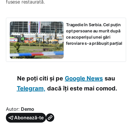
fusese restaurată.
Tragedie în Serbia. Cel puțin
opt persoane au murit după
ce acoperișul unei gări
feroviare s-a prăbușit parțial
Ne poți citi și pe
Google News
sau
Telegram,
dacă îți este mai comod.
Autor:
Demo
Abonează-te