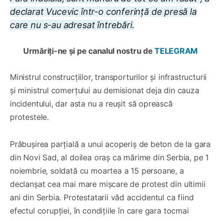
declarat Vucevic într-o conferinţă de presă la
care nu s-au adresat întrebări.
Urmăriți-ne și pe canalul nostru de
TELEGRAM
Ministrul construcțiilor, transporturilor și infrastructurii
și ministrul comerțului au demisionat deja din cauza
incidentului, dar asta nu a reușit să oprească
protestele.
Prăbuşirea parţială a unui acoperiş de beton de la gara
din Novi Sad, al doilea oraş ca mărime din Serbia, pe 1
noiembrie, soldată cu moartea a 15 persoane, a
declanşat cea mai mare mişcare de protest din ultimii
ani din Serbia. Protestatarii văd accidentul ca fiind
efectul corupţiei, în condiţiile în care gara tocmai