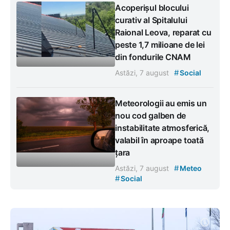
Acoperișul blocului
curativ al Spitalului
Raional Leova, reparat cu
peste 1,7 milioane de lei
din fondurile CNAM
#
Astăzi, 7 august
Social
Meteorologii au emis un
nou cod galben de
instabilitate atmosferică,
valabil în aproape toată
țara
#
Astăzi, 7 august
Meteo
#
Social