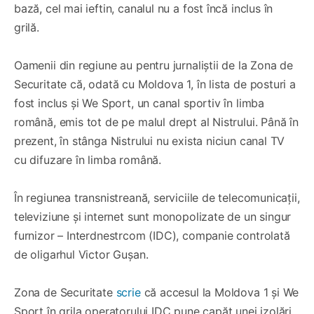
bază, cel mai ieftin, canalul nu a fost încă inclus în
grilă.
Oamenii din regiune au pentru jurnaliștii de la Zona de
Securitate că, odată cu Moldova 1, în lista de posturi a
fost inclus și We Sport, un canal sportiv în limba
română, emis tot de pe malul drept al Nistrului. Până în
prezent, în stânga Nistrului nu exista niciun canal TV
cu difuzare în limba română.
În regiunea transnistreană, serviciile de telecomunicații,
televiziune și internet sunt monopolizate de un singur
furnizor – Interdnestrcom (IDC), companie controlată
de oligarhul Victor Gușan.
Zona de Securitate
scrie
că accesul la Moldova 1 și We
Sport în grila operatorului IDC pune capăt unei izolări