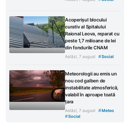
Acoperișul blocului
curativ al Spitalului
Raional Leova, reparat cu
peste 1,7 milioane de lei
din fondurile CNAM
#
Astăzi, 7 august
Social
Meteorologii au emis un
nou cod galben de
instabilitate atmosferică,
valabil în aproape toată
țara
#
Astăzi, 7 august
Meteo
#
Social