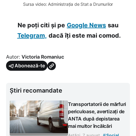
Sursa video: Administrația de Stat a Drumurilor
Ne poți citi și pe
Google News
sau
Telegram,
dacă îți este mai comod.
Autor:
Victoria Romaniuc
Abonează-te
Știri recomandate
Transportatorii de mărfuri
periculoase, avertizați de
ANTA după depistarea
mai multor încălcări
#
Astăzi, 7 august
Social