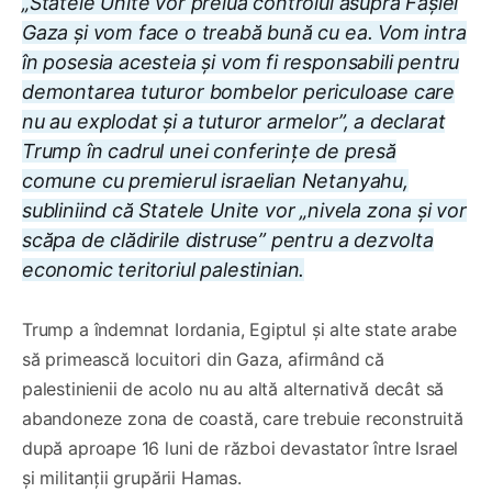
„Statele Unite vor prelua controlul asupra Fâșiei
Gaza și vom face o treabă bună cu ea. Vom intra
în posesia acesteia și vom fi responsabili pentru
demontarea tuturor bombelor periculoase care
nu au explodat și a tuturor armelor”, a declarat
Trump
în cadrul unei conferințe de presă
comune cu premierul israelian Netanyahu,
subliniind că Statele Unite vor „nivela zona și vor
scăpa de clădirile distruse” pentru a dezvolta
economic teritoriul palestinian.
Trump a îndemnat Iordania, Egiptul și alte state arabe
să primească locuitori din Gaza, afirmând că
palestinienii de acolo nu au altă alternativă decât să
abandoneze zona de coastă, care trebuie reconstruită
după aproape 16 luni de război devastator între Israel
și militanții grupării Hamas.