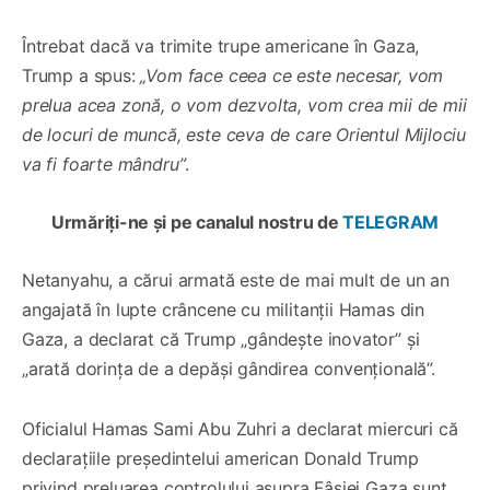
Întrebat dacă va trimite trupe americane în Gaza,
Trump a spus:
„Vom face ceea ce este necesar, vom
prelua acea zonă, o vom dezvolta, vom crea mii de mii
de locuri de muncă, este ceva de care Orientul Mijlociu
va fi foarte mândru”
.
Urmăriți-ne și pe canalul nostru de
TELEGRAM
Netanyahu, a cărui armată este de mai mult de un an
angajată în lupte crâncene cu militanții Hamas din
Gaza, a declarat că Trump „gândește inovator” şi
„arată dorința de a depăși gândirea convențională”.
Oficialul Hamas Sami Abu Zuhri a declarat miercuri că
declarațiile președintelui american Donald Trump
privind preluarea controlului asupra Fâșiei Gaza sunt