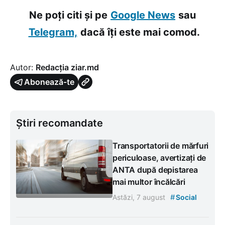
Ne poți citi și pe
Google News
sau
Telegram,
dacă îți este mai comod.
Autor:
Redacția ziar.md
Abonează-te
Știri recomandate
Transportatorii de mărfuri
periculoase, avertizați de
ANTA după depistarea
mai multor încălcări
#
Astăzi, 7 august
Social