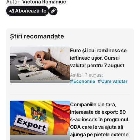
Autor:
Victoria Romaniuc
Abonează-te
Știri recomandate
Euro și leul românesc se
ieftinesc ușor. Cursul
valutar pentru 7 august
Astăzi, 7 august
#
#
Economie
Curs valutar
Companiile din țară,
interesate de export: 80
s-au înscris în programul
ODA care le va ajuta să
ajungă pe piețele externe