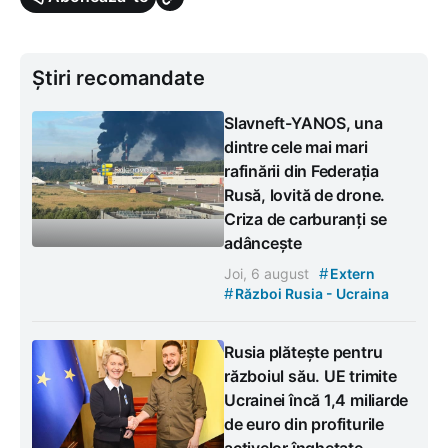
Știri recomandate
Slavneft-YANOS, una
dintre cele mai mari
rafinării din Federația
Rusă, lovită de drone.
Criza de carburanți se
adâncește
#
Joi, 6 august
Extern
#
Război Rusia - Ucraina
Rusia plătește pentru
războiul său. UE trimite
Ucrainei încă 1,4 miliarde
de euro din profiturile