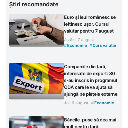
Știri recomandate
Euro și leul românesc se
ieftinesc ușor. Cursul
valutar pentru 7 august
Astăzi, 7 august
#
#
Economie
Curs valutar
Companiile din țară,
interesate de export: 80
s-au înscris în programul
ODA care le va ajuta să
ajungă pe piețele externe
#
Joi, 6 august
Economie
Băncile, puse să dea mai
mult pentru țară.