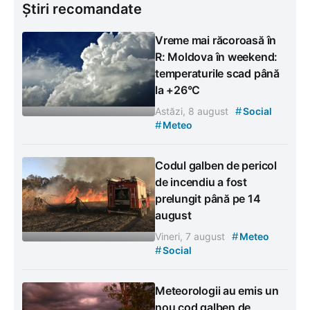
Știri recomandate
Vreme mai răcoroasă în
R: Moldova în weekend:
temperaturile scad până
la +26°C
#
Astăzi, 8 august
Social
#
Meteo
Codul galben de pericol
de incendiu a fost
prelungit până pe 14
august
#
Vineri, 7 august
Meteo
#
Social
Meteorologii au emis un
nou cod galben de