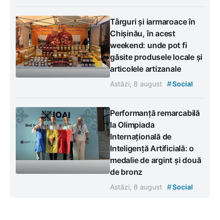
Târguri și iarmaroace în
Chișinău, în acest
weekend: unde pot fi
găsite produsele locale și
articolele artizanale
#
Astăzi, 8 august
Social
Performanță remarcabilă
la Olimpiada
Internațională de
Inteligență Artificială: o
medalie de argint și două
de bronz
#
Astăzi, 8 august
Social