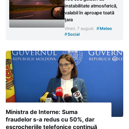
instabilitate atmosferică,
valabil în aproape toată
țara
#
Vineri, 7 august
Meteo
#
Social
Ministra de Interne: Suma
fraudelor s-a redus cu 50%, dar
escrocheriile telefonice continuă