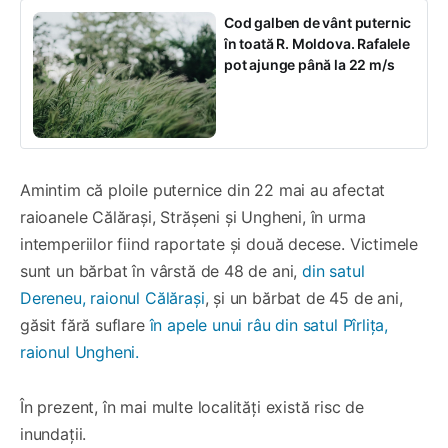
Cod galben de vânt puternic
în toată R. Moldova. Rafalele
pot ajunge până la 22 m/s
Amintim că ploile puternice din 22 mai au afectat
raioanele Călărași, Strășeni și Ungheni, în urma
intemperiilor fiind raportate și două decese. Victimele
sunt un bărbat în vârstă de 48 de ani,
din satul
Dereneu, raionul Călărași
, și un bărbat de 45 de ani,
găsit fără suflare
în apele unui râu din satul Pîrlița,
raionul Ungheni.
În prezent, în mai multe localități există risc de
inundații.