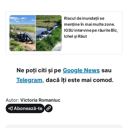
Riscul de inundații se
menține în mai multe zone.
IGSU intervine pe râurile Bîc,
Ichel și Răut
Ne poți citi și pe
Google News
sau
Telegram,
dacă îți este mai comod.
Autor:
Victoria Romaniuc
Abonează-te