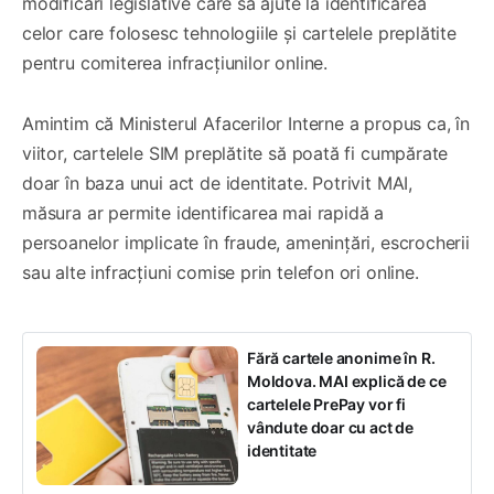
modificări legislative care să ajute la identificarea
celor care folosesc tehnologiile și cartelele preplătite
pentru comiterea infracțiunilor online.
Amintim că Ministerul Afacerilor Interne a propus ca, în
viitor, cartelele SIM preplătite să poată fi cumpărate
doar în baza unui act de identitate. Potrivit MAI,
măsura ar permite identificarea mai rapidă a
persoanelor implicate în fraude, amenințări, escrocherii
sau alte infracțiuni comise prin telefon ori online.
Fără cartele anonime în R.
Moldova. MAI explică de ce
cartelele PrePay vor fi
vândute doar cu act de
identitate