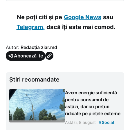
Ne poți citi și pe
Google News
sau
Telegram,
dacă îți este mai comod.
Autor:
Redacția ziar.md
Abonează-te
Știri recomandate
Avem energie suficientă
pentru consumul de
astăzi, dar cu prețuri
ridicate pe piețele externe
#
Astăzi, 8 august
Social