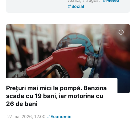
#
Astăzi, 7 august
Meteo
#
Social
Prețuri mai mici la pompă. Benzina
scade cu 19 bani, iar motorina cu
26 de bani
#
27 mai 2026, 12:00
Economie