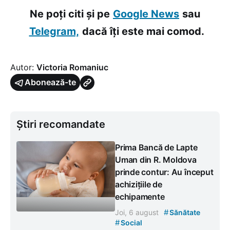
Ne poți citi și pe
Google News
sau
Telegram,
dacă îți este mai comod.
Autor:
Victoria Romaniuc
Abonează-te
Știri recomandate
Prima Bancă de Lapte
Uman din R. Moldova
prinde contur: Au început
achizițiile de
echipamente
#
Joi, 6 august
Sănătate
#
Social