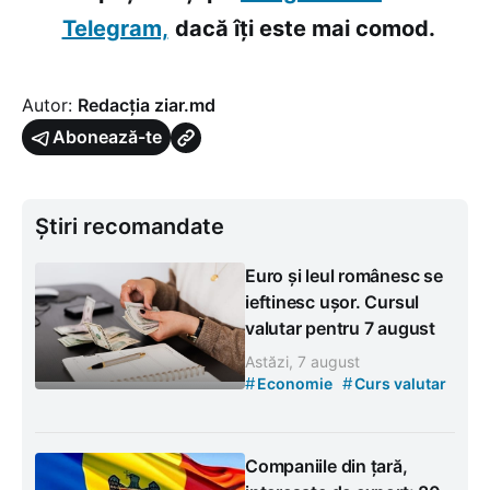
Telegram,
dacă îți este mai comod.
Autor:
Redacția ziar.md
Abonează-te
Știri recomandate
Euro și leul românesc se
ieftinesc ușor. Cursul
valutar pentru 7 august
Astăzi, 7 august
#
#
Economie
Curs valutar
Companiile din țară,