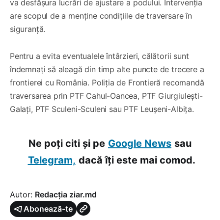
va desfășura lucrări de ajustare a podului. Intervenția
are scopul de a menține condițiile de traversare în
siguranță.
Pentru a evita eventualele întârzieri, călătorii sunt
îndemnați să aleagă din timp alte puncte de trecere a
frontierei cu România. Poliția de Frontieră recomandă
traversarea prin PTF Cahul-Oancea, PTF Giurgiulești-
Galați, PTF Sculeni-Sculeni sau PTF Leușeni-Albița.
Ne poți citi și pe
Google News
sau
Telegram,
dacă îți este mai comod.
Autor:
Redacția ziar.md
Abonează-te