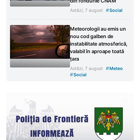
din fondurile CNAM
#
Astăzi, 7 august
Social
Meteorologii au emis un
nou cod galben de
instabilitate atmosferică,
valabil în aproape toată
țara
#
Astăzi, 7 august
Meteo
#
Social