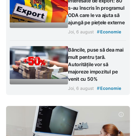
interesate de export: 80
s-au înscris în programul
ODA care le va ajuta să
ajungă pe piețele externe
#
Joi, 6 august
Economie
Băncile, puse să dea mai
mult pentru țară.
Autoritățile vor să
majoreze impozitul pe
venit cu 50%
#
Joi, 6 august
Economie