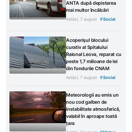
ANTA după depistarea
mai multor încălcări
#
Astăzi, 7 august
Social
Acoperișul blocului
curativ al Spitalului
Raional Leova, reparat cu
peste 1,7 milioane de lei
din fondurile CNAM
#
Astăzi, 7 august
Social
Meteorologii au emis un
nou cod galben de
instabilitate atmosferică,
valabil în aproape toată
țara