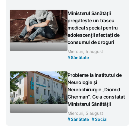
Ministerul Sănătății
pregătește un traseu
medical special pentru
adolescenții afectați de
consumul de droguri
Miercuri, 5 august
#
Sănătate
Probleme la Institutul de
Neurologie și
Neurochirurgie „Diomid
Gherman”. Ce a constatat
Ministerul Sănătății
Miercuri, 5 august
#
#
Sănătate
Social