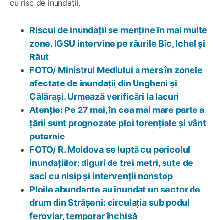
cu risc de inundații.
Riscul de inundații se menține în mai multe
zone. IGSU intervine pe râurile Bîc, Ichel și
Răut
FOTO/ Ministrul Mediului a mers în zonele
afectate de inundații din Ungheni și
Călărași. Urmează verificări la lacuri
Atenție: Pe 27 mai, în cea mai mare parte a
țării sunt prognozate ploi torențiale și vânt
puternic
FOTO/ R. Moldova se luptă cu pericolul
inundațiilor: diguri de trei metri, sute de
saci cu nisip și intervenții nonstop
Ploile abundente au inundat un sector de
drum din Strășeni: circulația sub podul
feroviar, temporar închisă