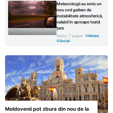
Meteorologii au emis un
nou cod galben de
instabilitate atmosferică,
valabil în aproape toată
țara
#
Astăzi, 7 august
Meteo
#
Social
Moldovenii pot zbura din nou de la