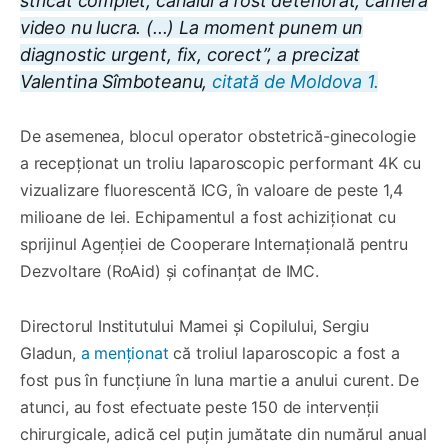
stricat complet, canalul a fost deteriorat, camera
video nu lucra. (...) La moment punem un
diagnostic urgent, fix, corect”, a precizat
Valentina Sîmboteanu,
citată de Moldova 1.
De asemenea, blocul operator obstetrică-ginecologie
a recepționat un troliu laparoscopic performant 4K cu
vizualizare fluorescentă ICG, în valoare de peste 1,4
milioane de lei. Echipamentul a fost achiziționat cu
sprijinul Agenției de Cooperare Internațională pentru
Dezvoltare (RoAid) și cofinanțat de IMC.
Directorul Institutului Mamei și Copilului, Sergiu
Gladun,
a menționat
că troliul laparoscopic a fost a
fost pus în funcțiune în luna martie a anului curent. De
atunci, au fost efectuate peste 150 de intervenții
chirurgicale, adică cel puțin jumătate din numărul anual