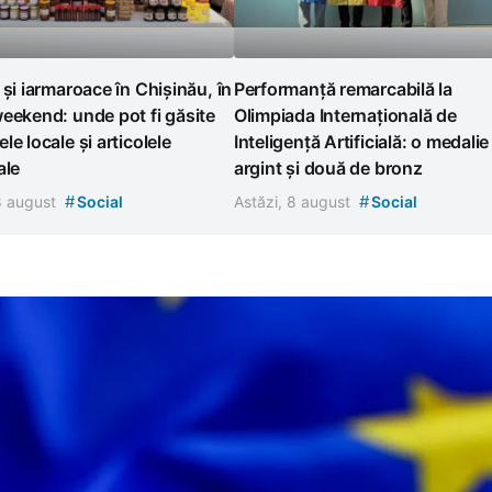
 și iarmaroace în Chișinău, în
Performanță remarcabilă la
eekend: unde pot fi găsite
Olimpiada Internațională de
le locale și articolele
Inteligență Artificială: o medalie
ale
argint și două de bronz
#
#
 8 august
Social
Astăzi, 8 august
Social