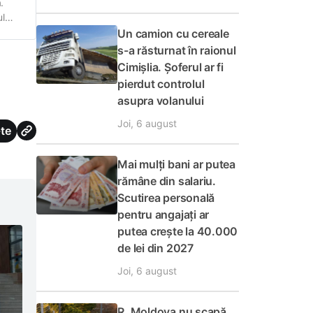
.
ul
d Al
Un camion cu cereale
s-a răsturnat în raionul
Cimișlia. Șoferul ar fi
pierdut controlul
asupra volanului
Joi, 6 august
te
Mai mulți bani ar putea
rămâne din salariu.
Scutirea personală
pentru angajați ar
putea crește la 40.000
de lei din 2027
Joi, 6 august
R. Moldova nu scapă