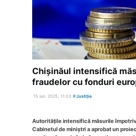
Chișinăul intensifică mă
fraudelor cu fonduri eur
#
15 ian. 2025, 11:03
Justiție
Autoritățile intensifică măsurile împotri
Cabinetul de miniștri a aprobat un proie