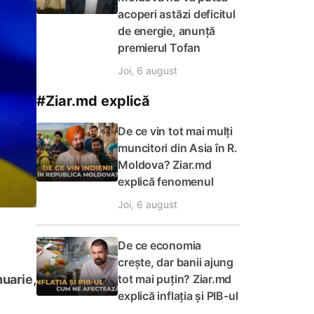
acoperi astăzi deficitul
de energie, anunță
premierul Tofan
Joi, 6 august
#Ziar.md explică
De ce vin tot mai mulți
muncitori din Asia în R.
Moldova? Ziar.md
explică fenomenul
Joi, 6 august
De ce economia
crește, dar banii ajung
tot mai puțin? Ziar.md
nuarie,
explică inflația și PIB-ul