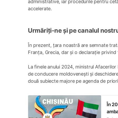
administrative, iar procedurile pentru cetă
accelerate.
Urmăriți-ne și pe canalul nostr
În prezent, țara noastră are semnate tratat
Franța, Grecia, dar și o declarație privi
La finele anului 2024, ministrul Afaceril
de conducere moldovenești și deschidere
două subiecte majore pe agenda de priorit
În 20
amba