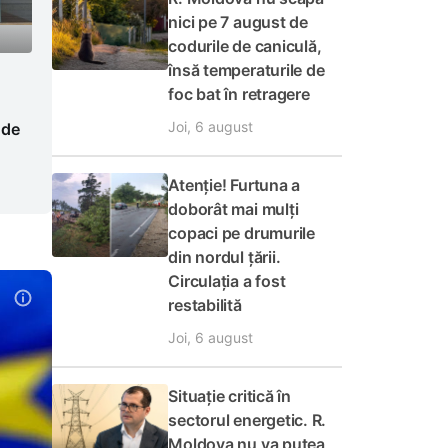
nici pe 7 august de
codurile de caniculă,
însă temperaturile de
foc bat în retragere
Joi, 6 august
 de
Atenție! Furtuna a
doborât mai mulți
copaci pe drumurile
din nordul țării.
Circulația a fost
restabilită
Joi, 6 august
Situație critică în
sectorul energetic. R.
Moldova nu va putea