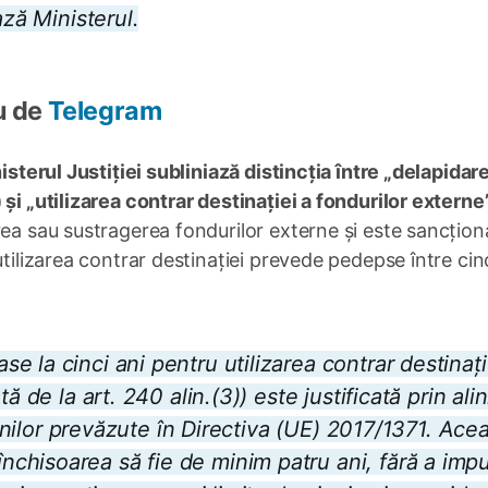
ază Ministerul.
u de
Telegram
isterul Justiției subliniază distincția între „delapidar
și „utilizarea contrar destinației a fondurilor externe”
irea sau sustragerea fondurilor externe și este sancțion
tilizarea contrar destinației prevede pedepse între cinc
 la cinci ani pentru utilizarea contrar destinați
ă de la art. 240 alin.(3)) este justificată prin ali
țiunilor prevăzute în Directiva (UE) 2017/1371. Ace
chisoarea să fie de minim patru ani, fără a imp