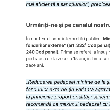
mai eficientă a sancțiunilor”, precize
Urmăriți-ne și pe canalul nostr
În contextul unor interpretări publice,
Min
fondurilor externe” (art. 332² Cod penal) 
240 Cod penal)
. Prima se referă la însuș
pedeapsa de la zece la 15 ani, în timp ce u
zece ani.
„Reducerea pedepsei minime de la șase
fondurilor externe (în varianta agravat
la principiile proporționalității sanc
recomandă ca maximul pedepsei cu în