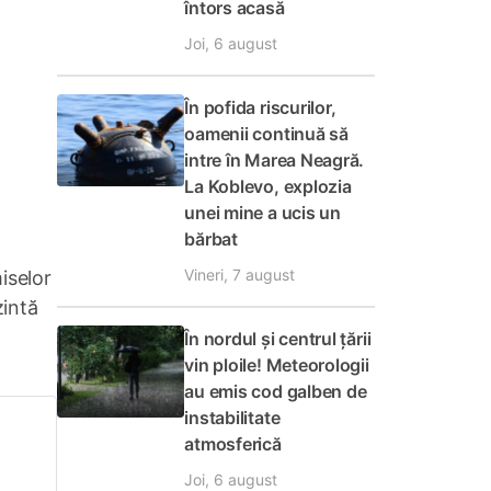
întors acasă
Joi, 6 august
În pofida riscurilor,
oamenii continuă să
intre în Marea Neagră.
La Koblevo, explozia
unei mine a ucis un
bărbat
Vineri, 7 august
iselor
zintă
În nordul și centrul țării
vin ploile! Meteorologii
au emis cod galben de
instabilitate
atmosferică
Joi, 6 august