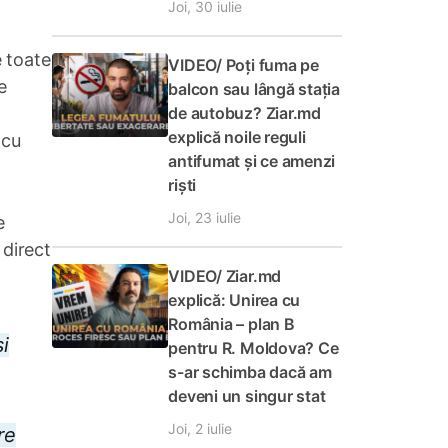
Joi, 30 iulie
e toate
VIDEO/ Poți fuma pe
e
balcon sau lângă stația
de autobuz? Ziar.md
explică noile reguli
 cu
antifumat și ce amenzi
riști
Joi, 23 iulie
e
 direct
VIDEO/ Ziar.md
explică: Unirea cu
România – plan B
i
pentru R. Moldova? Ce
s-ar schimba dacă am
deveni un singur stat
Joi, 2 iulie
re