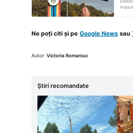
Emirat
Potrivi
Afacer
Nahyan.
Ne poți citi și pe
Google News
sau
Autor:
Victoria Romaniuc
Știri recomandate