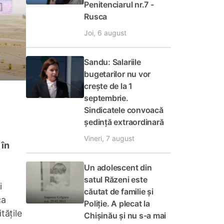
Penitenciarul nr.7 -
Rusca
Joi, 6 august
Sandu: Salariile
bugetarilor nu vor
crește de la 1
septembrie.
Sindicatele convoacă
ședință extraordinară
Vineri, 7 august
 în
Un adolescent din
satul Răzeni este
i
căutat de familie și
ca
Poliție. A plecat la
tățile
Chișinău și nu s-a mai