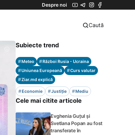
Despre noi
Caută
Subiecte trend
#
#
Meteo
Război Rusia - Ucraina
#
#
Uniunea Europeană
Curs valutar
#
Ziar.md explică
#
#
#
Economie
Justiție
Mediu
Cele mai citite articole
Evghenia Guțul și
Svetlana Popan au fost
transferate în