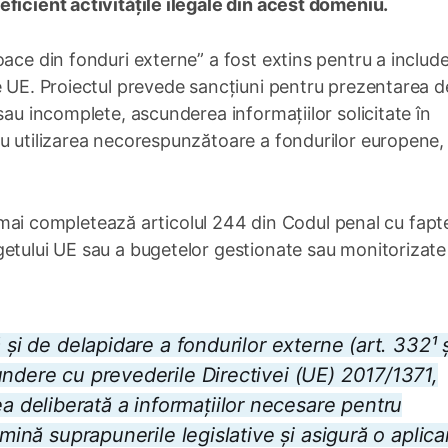
ficient activitățile ilegale din acest domeniu.
oace din fonduri externe” a fost extins pentru a includ
e UE. Proiectul prevede sancțiuni pentru prezentarea d
sau incomplete, ascunderea informațiilor solicitate în
au utilizarea necorespunzătoare a fondurilor europene,
le mai completează articolul 244 din Codul penal cu fapt
etului UE sau a bugetelor gestionate sau monitorizate
 și de delapidare a fondurilor externe (art. 332¹ ș
undere cu prevederile Directivei (UE) 2017/1371,
deliberată a informațiilor necesare pentru
imină suprapunerile legislative și asigură o aplica