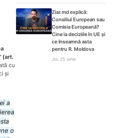
Ziar.md explică:
Consiliul European sau
Comisia Europeană?
Cine ia deciziile în UE și
ce înseamnă asta
ea
pentru R. Moldova
 (art.
Joi, 25 iunie
ată cu
i și
ei a
nierea
asta
une o