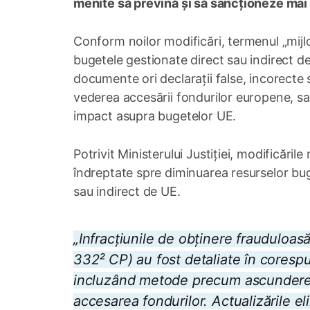
menite să prevină și să sancționeze mai e
Conform noilor modificări, termenul „mijl
bugetele gestionate direct sau indirect d
documente ori declarații false, incorecte 
vederea accesării fondurilor europene, s
impact asupra bugetelor UE.
Potrivit Ministerului Justiției, modificări
îndreptate spre diminuarea resurselor bug
sau indirect de UE.
„Infracțiunile de obținere frauduloasă
332² CP) au fost detaliate în coresp
incluzând metode precum ascunderea 
accesarea fondurilor. Actualizările el