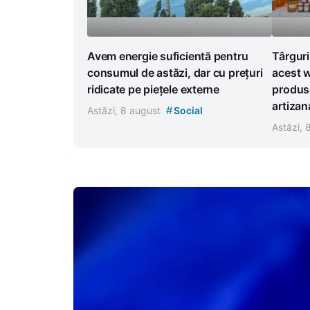
Avem energie suficientă pentru
Târguri
consumul de astăzi, dar cu prețuri
acest w
ridicate pe piețele externe
produse
artizan
#
Astăzi, 8 august
Social
Astăzi,