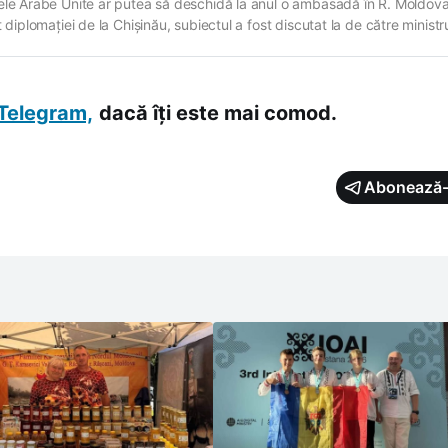
ele Arabe Unite ar putea să deschidă la anul o ambasadă în R. Moldova
t diplomației de la Chișinău, subiectul a fost discutat la de către ministr
ilor de Externe Mihai Popșoi și omologul său emirian Abdullah bin Zaye
 „În cadrul discuției (telefonice - n.red.) a fos…
Telegram,
dacă îți este mai comod.
Abonează-