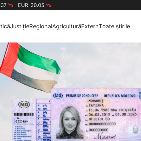
.37
EUR
20.05
itică
Justiție
Regional
Agricultură
Extern
Toate știrile