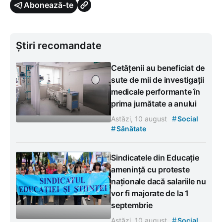
Abonează-te
Știri recomandate
Cetățenii au beneficiat de
sute de mii de investigații
medicale performante în
prima jumătate a anului
#
Astăzi, 10 august
Social
#
Sănătate
Sindicatele din Educație
amenință cu proteste
naționale dacă salariile nu
vor fi majorate de la 1
septembrie
#
Astăzi, 10 august
Social