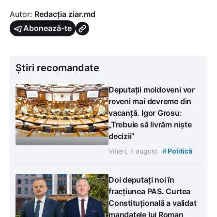
Autor:
Redacția ziar.md
Abonează-te
Știri recomandate
Deputații moldoveni vor
reveni mai devreme din
vacanță. Igor Grosu:
„Trebuie să livrăm niște
decizii”
#
Vineri, 7 august
Politică
Doi deputați noi în
fracțiunea PAS. Curtea
Constituțională a validat
mandatele lui Roman