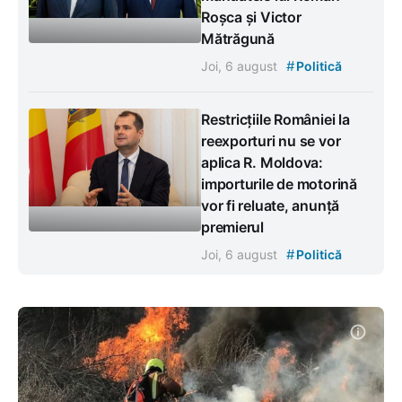
Roșca și Victor
Mătrăgună
#
Joi, 6 august
Politică
Restricțiile României la
reexporturi nu se vor
aplica R. Moldova:
importurile de motorină
vor fi reluate, anunță
premierul
#
Joi, 6 august
Politică