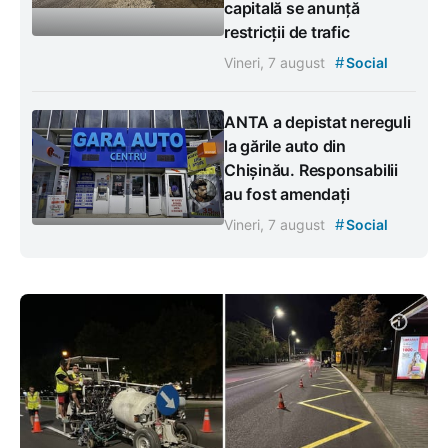
capitală se anunță
restricții de trafic
#
Vineri, 7 august
Social
ANTA a depistat nereguli
la gările auto din
Chișinău. Responsabilii
au fost amendați
#
Vineri, 7 august
Social