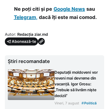
Ne poți citi și pe
Google News
sau
Telegram,
dacă îți este mai comod.
Autor:
Redacția ziar.md
Abonează-te
Știri recomandate
Deputații moldoveni vor
reveni mai devreme din
vacanță. Igor Grosu:
„Trebuie să livrăm niște
decizii”
#
Vineri, 7 august
Politică