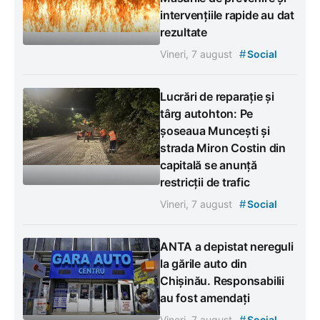
intervențiile rapide au dat
rezultate
#
Vineri, 7 august
Social
Lucrări de reparație și
târg autohton: Pe
șoseaua Muncești și
strada Miron Costin din
capitală se anunță
restricții de trafic
#
Vineri, 7 august
Social
ANTA a depistat nereguli
la gările auto din
Chișinău. Responsabilii
au fost amendați
#
Vineri, 7 august
Social