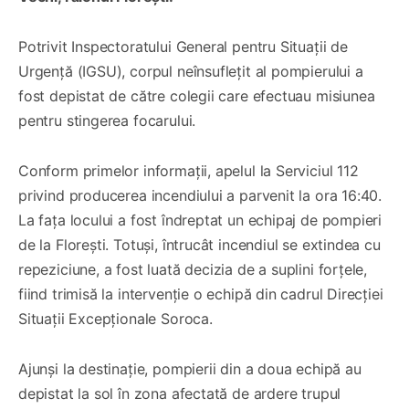
Potrivit Inspectoratului General pentru Situații de
Urgență (IGSU), corpul neînsuflețit al pompierului a
fost depistat de către colegii care efectuau misiunea
pentru stingerea focarului.
Conform primelor informații, apelul la Serviciul 112
privind producerea incendiului a parvenit la ora 16:40.
La fața locului a fost îndreptat un echipaj de pompieri
de la Florești. Totuși, întrucât incendiul se extindea cu
repeziciune, a fost luată decizia de a suplini forțele,
fiind trimisă la intervenție o echipă din cadrul Direcției
Situații Excepționale Soroca.
Ajunși la destinație, pompierii din a doua echipă au
depistat la sol în zona afectată de ardere trupul