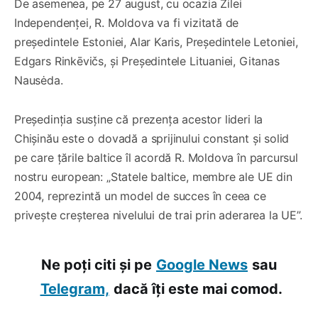
De asemenea, pe 27 august, cu ocazia Zilei
Independenței, R. Moldova va fi vizitată de
președintele Estoniei, Alar Karis, Președintele Letoniei,
Edgars Rinkēvičs, și Președintele Lituaniei, Gitanas
Nausėda.
Președinția susține că prezența acestor lideri la
Chișinău este o dovadă a sprijinului constant și solid
pe care țările baltice îl acordă R. Moldova în parcursul
nostru european: „Statele baltice, membre ale UE din
2004, reprezintă un model de succes în ceea ce
privește creșterea nivelului de trai prin aderarea la UE”.
Ne poți citi și pe
Google News
sau
Telegram,
dacă îți este mai comod.