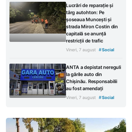
Lucrări de reparație și
târg autohton: Pe
șoseaua Muncești și
strada Miron Costin din
capitală se anunță
restricții de trafic
#
Vineri, 7 august
Social
ANTA a depistat nereguli
la gările auto din
Chișinău. Responsabilii
au fost amendați
#
Vineri, 7 august
Social