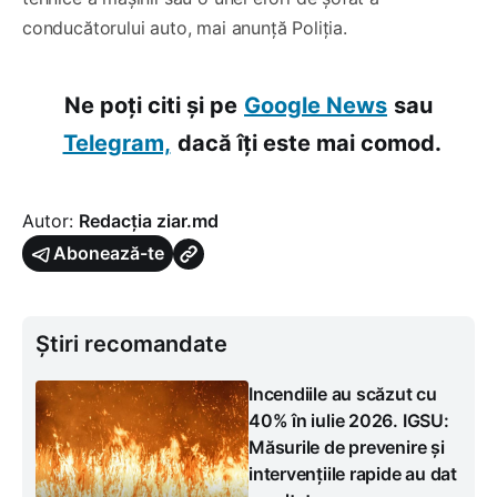
conducătorului auto, mai anunță Poliția.
Ne poți citi și pe
Google News
sau
Telegram,
dacă îți este mai comod.
Autor:
Redacția ziar.md
Abonează-te
Știri recomandate
Incendiile au scăzut cu
40% în iulie 2026. IGSU:
Măsurile de prevenire și
intervențiile rapide au dat