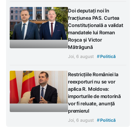
Doi deputați noi în
fracțiunea PAS. Curtea
Constituțională a validat
mandatele lui Roman
Roșca și Victor
Mătrăgună
#
Joi, 6 august
Politică
Restricțiile României la
reexporturi nu se vor
aplica R. Moldova:
importurile de motorină
vor fi reluate, anunță
premierul
#
Joi, 6 august
Politică