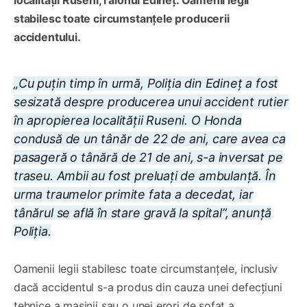
localității Ruseni, raionul Edineț. Oamenii legii
stabilesc toate circumstanțele producerii
accidentului.
„Cu puțin timp în urmă, Poliția din Edineț a fost
sesizată despre producerea unui accident rutier
în apropierea localității Ruseni. O Honda
condusă de un tânăr de 22 de ani, care avea ca
pasageră o tânără de 21 de ani, s-a inversat pe
traseu. Ambii au fost preluați de ambulanță. În
urma traumelor primite fata a decedat, iar
tânărul se află în stare gravă la spital”, anunță
Poliția.
Oamenii legii stabilesc toate circumstanțele, inclusiv
dacă accidentul s-a produs din cauza unei defecțiuni
tehnice a mașinii sau o unei erori de șofat a