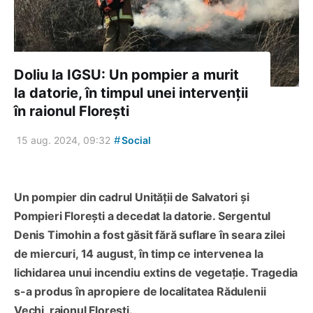
Doliu la IGSU: Un pompier a murit
la datorie, în timpul unei intervenții
în raionul Florești
#
15 aug. 2024, 09:32
Social
Un pompier din cadrul Unității de Salvatori și
Pompieri Florești a decedat la datorie. Sergentul
Denis Timohin a fost găsit fără suflare în seara zilei
de miercuri, 14 august, în timp ce intervenea la
lichidarea unui incendiu extins de vegetație. Tragedia
s-a produs în apropiere de localitatea Rădulenii
Vechi, raionul Florești.