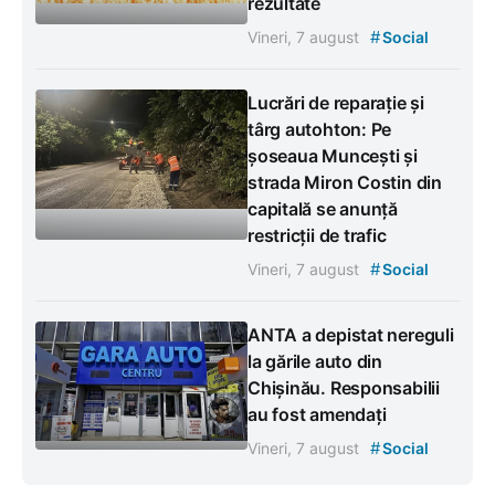
rezultate
#
Vineri, 7 august
Social
Lucrări de reparație și
târg autohton: Pe
șoseaua Muncești și
strada Miron Costin din
capitală se anunță
restricții de trafic
#
Vineri, 7 august
Social
ANTA a depistat nereguli
la gările auto din
Chișinău. Responsabilii
au fost amendați
#
Vineri, 7 august
Social