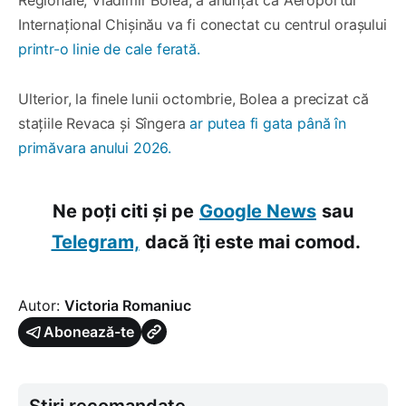
Internațional Chișinău va fi conectat cu centrul orașului
printr-o linie de cale ferată.
Ulterior, la finele lunii octombrie, Bolea a precizat că
stațiile Revaca și Sîngera
ar putea fi gata până în
primăvara anului 2026.
Ne poți citi și pe
Google News
sau
Telegram,
dacă îți este mai comod.
Autor:
Victoria Romaniuc
Abonează-te
Știri recomandate