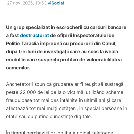
#
27 nov. 2025, 10:53
Social
Un grup specializat în escrocherii cu carduri bancare
a fost
destructurat
de ofițerii Inspectoratului de
Poliție Taraclia împreună cu procurorii din Cahul,
după trei luni de investigații care au scos la iveală
modul în care suspecții profitau de vulnerabilitatea
oamenilor.
Anchetatorii spun că gruparea ar fi reușit să sustragă
peste 22 000 de lei de la o victimă, utilizând scheme
frauduloase tot mai des întâlnite în ultimii ani și care
afectează tot mai mulți cetățeni, în special persoane în
etate sau cu puține cunoștințe digitale.
În timpul perchezițiilor, poliția a ridicat telefoane,