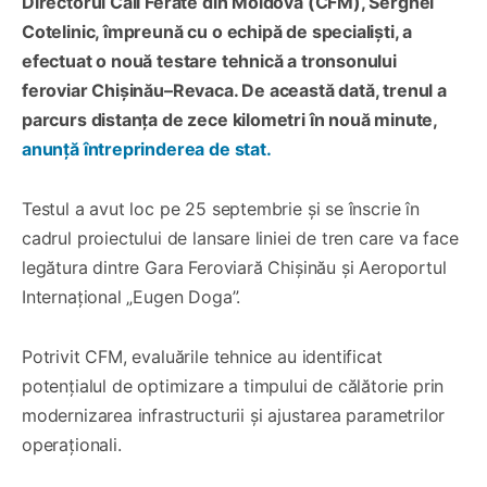
Directorul Căii Ferate din Moldova (CFM), Serghei
Cotelinic, împreună cu o echipă de specialiști, a
efectuat o nouă testare tehnică a tronsonului
feroviar Chișinău–Revaca. De această dată, trenul a
parcurs distanța de zece kilometri în nouă minute,
anunță întreprinderea de stat.
Testul a avut loc pe 25 septembrie și se înscrie în
cadrul proiectului de lansare liniei de tren care va face
legătura dintre Gara Feroviară Chișinău și Aeroportul
Internațional „Eugen Doga”.
Potrivit CFM, evaluările tehnice au identificat
potențialul de optimizare a timpului de călătorie prin
modernizarea infrastructurii și ajustarea parametrilor
operaționali.
0:00
/
1:10
1×