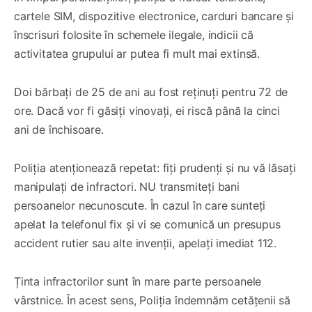
cartele SIM, dispozitive electronice, carduri bancare și
înscrisuri folosite în schemele ilegale, indicii că
activitatea grupului ar putea fi mult mai extinsă.
Doi bărbați de 25 de ani au fost reținuți pentru 72 de
ore. Dacă vor fi găsiți vinovați, ei riscă până la cinci
ani de închisoare.
Poliția atenționează repetat: fiți prudenți și nu vă lăsați
manipulați de infractori. NU transmiteți bani
persoanelor necunoscute. În cazul în care sunteți
apelat la telefonul fix și vi se comunică un presupus
accident rutier sau alte invenții, apelați imediat 112.
Ținta infractorilor sunt în mare parte persoanele
vârstnice. În acest sens, Poliția îndemnăm cetățenii să