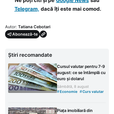
Ne poți citi și pe
Google News
sau
Telegram,
dacă îți este mai comod.
Autor:
Tatiana Cebotari
Abonează-te
Știri recomandate
Cursul valutar pentru 7-9
august: ce se întâmplă cu
euro și dolarul
Sâmbătă, 8 august
#
#
Economie
Curs valutar
Piața imobiliară din