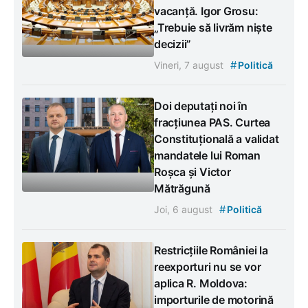
vacanță. Igor Grosu:
„Trebuie să livrăm niște
decizii”
#
Vineri, 7 august
Politică
Doi deputați noi în
fracțiunea PAS. Curtea
Constituțională a validat
mandatele lui Roman
Roșca și Victor
Mătrăgună
#
Joi, 6 august
Politică
Restricțiile României la
reexporturi nu se vor
aplica R. Moldova:
importurile de motorină