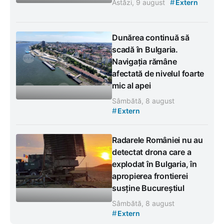
#
Astăzi, 9 august
Extern
Dunărea continuă să
scadă în Bulgaria.
Navigația rămâne
afectată de nivelul foarte
mic al apei
Sâmbătă, 8 august
#
Extern
Radarele României nu au
detectat drona care a
explodat în Bulgaria, în
apropierea frontierei
susține Bucureștiul
Sâmbătă, 8 august
#
Extern