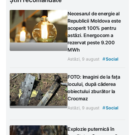
Necesarul de energie al
Republicii Moldova este
acoperit 100% pentru
astăzi. Energocom a
rezervat peste 9.200
MWh
#
Astăzi, 9 august
Social
FOTO: Imagini de la fața
locului, după căderea
obiectului zburător la
Crocmaz
#
Astăzi, 9 august
Social
Explozie puternică în