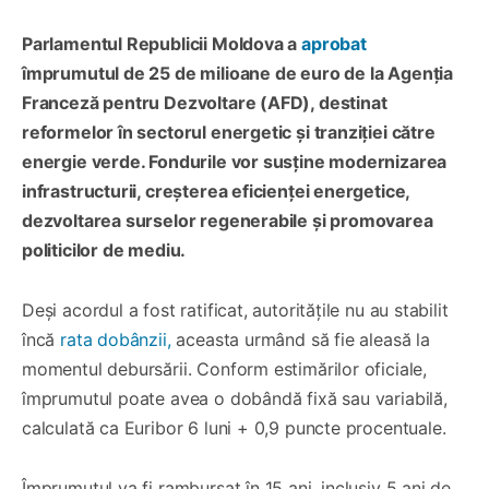
Parlamentul Republicii Moldova a
aprobat
împrumutul de 25 de milioane de euro de la Agenția
Franceză pentru Dezvoltare (AFD), destinat
reformelor în sectorul energetic și tranziției către
energie verde. Fondurile vor susține modernizarea
infrastructurii, creșterea eficienței energetice,
dezvoltarea surselor regenerabile și promovarea
politicilor de mediu.
Deși acordul a fost ratificat, autoritățile nu au stabilit
încă
rata dobânzii,
aceasta urmând să fie aleasă la
momentul debursării. Conform estimărilor oficiale,
împrumutul poate avea o dobândă fixă sau variabilă,
calculată ca Euribor 6 luni + 0,9 puncte procentuale.
Împrumutul va fi rambursat în 15 ani, inclusiv 5 ani de