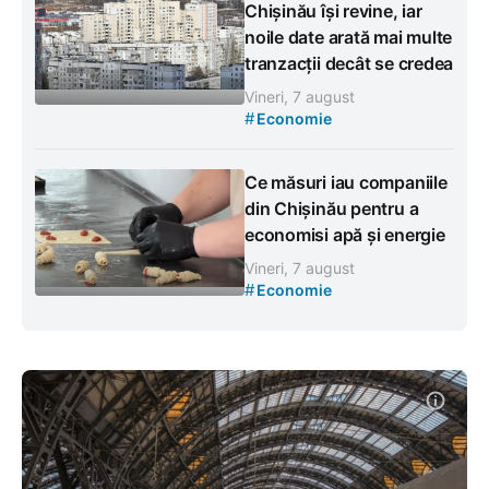
Chișinău își revine, iar
noile date arată mai multe
tranzacții decât se credea
Vineri, 7 august
#
Economie
Ce măsuri iau companiile
din Chișinău pentru a
economisi apă și energie
Vineri, 7 august
#
Economie