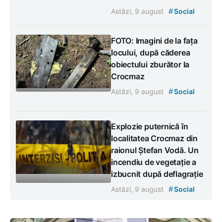
#
Astăzi, 9 august
Social
FOTO: Imagini de la fața
locului, după căderea
obiectului zburător la
Crocmaz
#
Astăzi, 9 august
Social
Explozie puternică în
localitatea Crocmaz din
raionul Ștefan Vodă. Un
incendiu de vegetație a
izbucnit după deflagrație
#
Astăzi, 9 august
Social