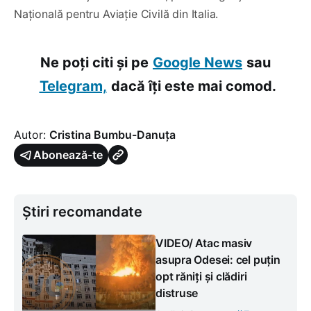
Națională pentru Aviație Civilă din Italia.
Ne poți citi și pe
Google News
sau
Telegram,
dacă îți este mai comod.
Autor:
Cristina Bumbu-Danuța
Abonează-te
Știri recomandate
VIDEO/ Atac masiv
asupra Odesei: cel puțin
opt răniți și clădiri
distruse