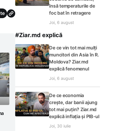
însă temperaturile de
foc bat în retragere
te
Joi, 6 august
#Ziar.md explică
De ce vin tot mai mulți
muncitori din Asia în R.
Moldova? Ziar.md
explică fenomenul
Joi, 6 august
De ce economia
crește, dar banii ajung
tot mai puțin? Ziar.md
ma
explică inflația și PIB-ul
Joi, 30 iulie