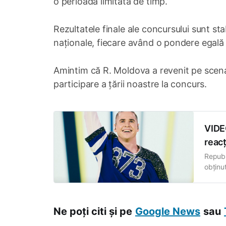
o perioadă limitată de timp.
Rezultatele finale ale concursului sunt stab
naționale, fiecare având o pondere egală î
Amintim că R. Moldova a revenit pe scena
participare a țării noastre la concurs.
VIDEO
reacț
Republ
obținut
deschi
presta
Ne poți citi și pe
Google News
sau