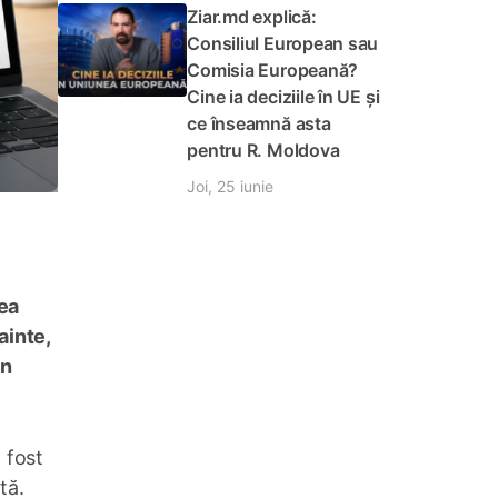
Ziar.md explică:
Consiliul European sau
Comisia Europeană?
Cine ia deciziile în UE și
ce înseamnă asta
pentru R. Moldova
Joi, 25 iunie
rea
ainte,
in
 fost
tă.