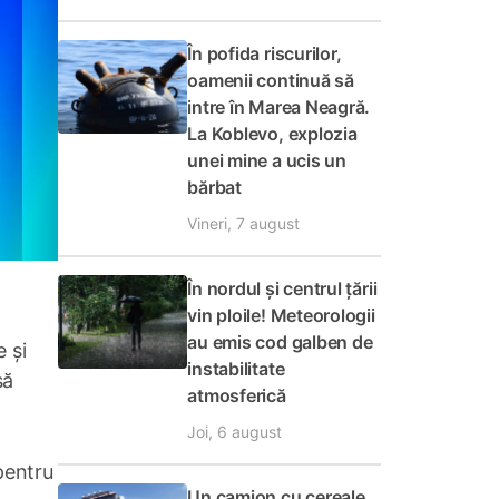
În pofida riscurilor,
oamenii continuă să
intre în Marea Neagră.
La Koblevo, explozia
unei mine a ucis un
bărbat
Vineri, 7 august
În nordul și centrul țării
vin ploile! Meteorologii
au emis cod galben de
 și
instabilitate
să
atmosferică
Joi, 6 august
pentru
Un camion cu cereale