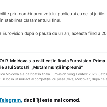
ilite prin combinarea votului publicului cu cel al juriilor
n stabilirea clasamentului final.
 Eurovision după o pauză de un an, aceasta fiind a 20
/ R. Moldova s-a calificat în finala Eurovision. Prima
ie a lui Satoshi: „Mutăm munții împreună”
ica Moldova s-a calificat în finala Eurovision Song Contest 2026. Satos
 un loc în ultimul act al competiției cu piesa „Viva, Moldova!”, după ce 
s prima semifinală de la Viena, desfășurată pe 12 mai. Artistul a avut o
ție energică pe scena Eurovision și după anunțarea rezultatelor
Telegram,
dacă îți este mai comod.