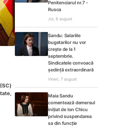
Penitenciarul nr.7 -
Rusca
Joi, 6 august
Sandu: Salariile
bugetarilor nu vor
crește de la 1
septembrie.
Sindicatele convoacă
ședință extraordinară
Vineri, 7 august
(ESC)
tate,
Maia Sandu
comentează demersul
inițiat de Ion Chicu
privind suspendarea
sa din funcție