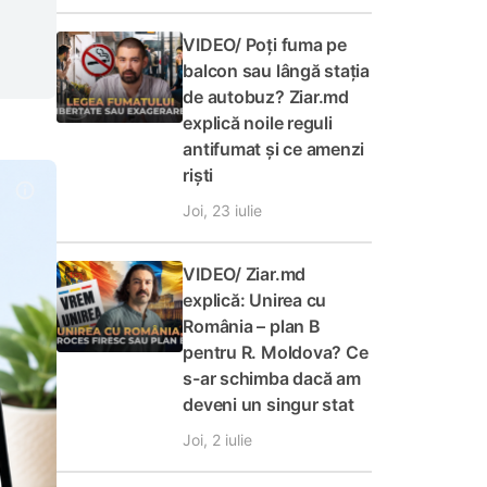
VIDEO/ Poți fuma pe
balcon sau lângă stația
de autobuz? Ziar.md
explică noile reguli
antifumat și ce amenzi
riști
Joi, 23 iulie
VIDEO/ Ziar.md
explică: Unirea cu
România – plan B
pentru R. Moldova? Ce
s-ar schimba dacă am
deveni un singur stat
Joi, 2 iulie