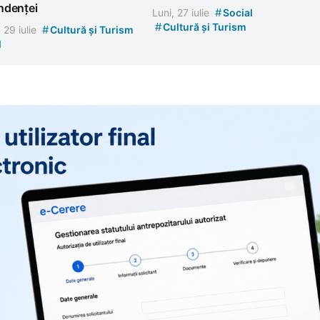
ndenței
#
Luni, 27 iulie
Social
#
Cultură și Turism
#
, 29 iulie
Cultură și Turism
l