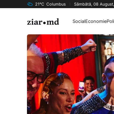
21°C
Columbus
Sâmbătă, 08 August
Social
Economie
Pol