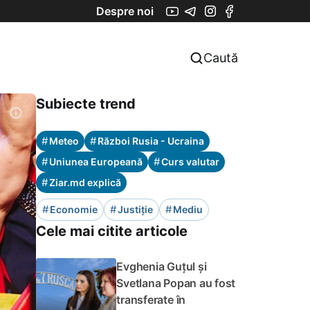
Despre noi
Caută
Subiecte trend
#
#
Meteo
Război Rusia - Ucraina
#
#
Uniunea Europeană
Curs valutar
#
Ziar.md explică
#
#
#
Economie
Justiție
Mediu
Cele mai citite articole
Evghenia Guțul și
Svetlana Popan au fost
transferate în