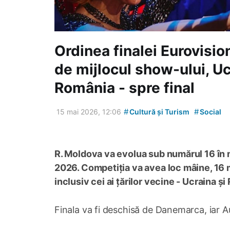
Ordinea finalei Eurovisio
de mijlocul show-ului, Uc
România - spre final
#
#
15 mai 2026, 12:06
Cultură și Turism
Social
R. Moldova va evolua sub numărul 16 în 
2026. Competiția va avea loc mâine, 16 m
inclusiv cei ai țărilor vecine - Ucraina ș
Finala va fi deschisă de Danemarca, iar A