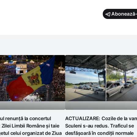
Abonează-
l renunță la concertul
ACTUALIZARE: Cozile de la va
 Zilei Limbii Române și taie
Sculeni s-au redus. Traficul se
etul celui organizat de Ziua
desfășoară în condiții normale