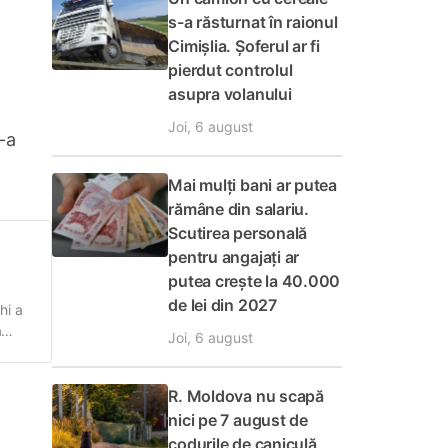
s-a răsturnat în raionul
Cimișlia. Șoferul ar fi
pierdut controlul
asupra volanului
Joi, 6 august
-a
Mai mulți bani ar putea
rămâne din salariu.
Scutirea personală
pentru angajați ar
putea crește la 40.000
de lei din 2027
hi a
a
Joi, 6 august
R. Moldova nu scapă
nici pe 7 august de
codurile de caniculă,