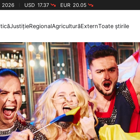
, 2026
USD
17.37
EUR
20.05
itică
Justiție
Regional
Agricultură
Extern
Toate știrile