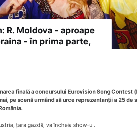
n: R. Moldova - aproape
raina - în prima parte,
marea finală a concursului Eurovision Song Contest 
ai, pe scenă urmând să urce reprezentanții a 25 de s
i România.
ustria, țara gazdă, va încheia show-ul.