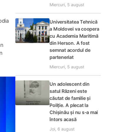
Miercuri, 5 august
odia
Universitatea Tehnică
a Moldovei va coopera
cu Academia Maritimă
din Herson. A fost
in
semnat acordul de
in
parteneriat
Miercuri, 5 august
Un adolescent din
satul Răzeni este
căutat de familie și
Poliție. A plecat la
Chișinău și nu s-a mai
întors acasă
Joi, 6 august