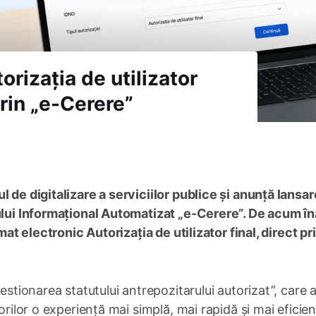
orizația de utilizator
prin „e-Cerere”
l de digitalizare a serviciilor publice și anunță lansa
mului Informațional Automatizat „e-Cerere”. De acum în
mat electronic Autorizația de utilizator final, direct pr
estionarea statutului antrepozitarului autorizat”, care a
orilor o experiență mai simplă, mai rapidă și mai eficien