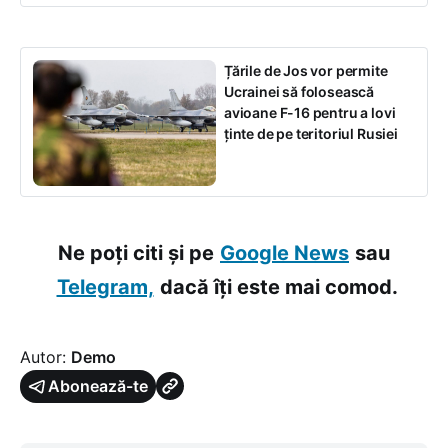
Țările de Jos vor permite
Ucrainei să folosească
avioane F-16 pentru a lovi
ținte de pe teritoriul Rusiei
Ne poți citi și pe
Google News
sau
Telegram,
dacă îți este mai comod.
Autor:
Demo
Abonează-te