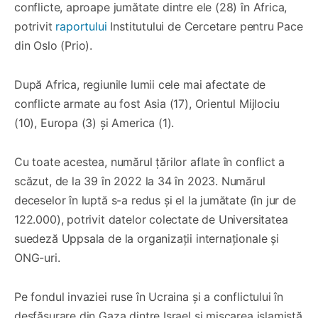
conflicte, aproape jumătate dintre ele (28) în Africa,
potrivit
raportului
Institutului de Cercetare pentru Pace
din Oslo (Prio).
După Africa, regiunile lumii cele mai afectate de
conflicte armate au fost Asia (17), Orientul Mijlociu
(10), Europa (3) și America (1).
Cu toate acestea, numărul țărilor aflate în conflict a
scăzut, de la 39 în 2022 la 34 în 2023. Numărul
deceselor în luptă s-a redus şi el la jumătate (în jur de
122.000), potrivit datelor colectate de Universitatea
suedeză Uppsala de la organizații internaționale şi
ONG-uri.
Pe fondul invaziei ruse în Ucraina şi a conflictului în
desfășurare din Gaza dintre Israel şi mișcarea islamistă