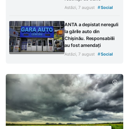
#
Astăzi, 7 august
Social
ANTA a depistat nereguli
la gările auto din
Chișinău. Responsabilii
au fost amendați
#
Astăzi, 7 august
Social