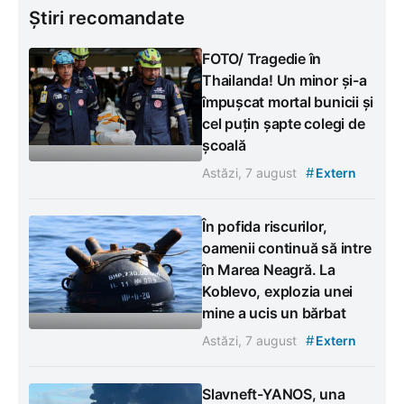
Știri recomandate
FOTO/ Tragedie în
Thailanda! Un minor și-a
împușcat mortal bunicii și
cel puțin șapte colegi de
școală
#
Astăzi, 7 august
Extern
În pofida riscurilor,
oamenii continuă să intre
în Marea Neagră. La
Koblevo, explozia unei
mine a ucis un bărbat
#
Astăzi, 7 august
Extern
Slavneft-YANOS, una