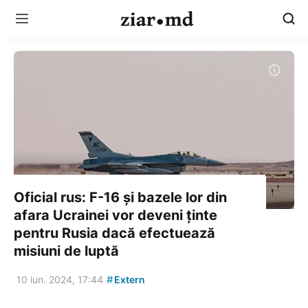
Oficial rus: F-16 şi bazele lor din
afara Ucrainei vor deveni ţinte
pentru Rusia dacă efectuează
misiuni de luptă
#
10 iun. 2024, 17:44
Extern