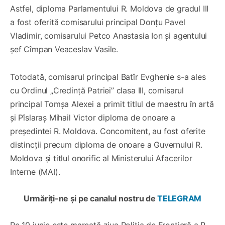
Astfel, diploma Parlamentului R. Moldova de gradul III
a fost oferită comisarului principal Donțu Pavel
Vladimir, comisarului Petco Anastasia Ion și agentului
șef Cîmpan Veaceslav Vasile.
Totodată, comisarul principal Batîr Evghenie s-a ales
cu Ordinul „Credință Patriei” clasa III, comisarul
principal Tomșa Alexei a primit titlul de maestru în artă
și Pîslaraș Mihail Victor diploma de onoare a
președintei R. Moldova. Concomitent, au fost oferite
distincții precum diploma de onoare a Guvernului R.
Moldova și titlul onorific al Ministerului Afacerilor
Interne (MAI).
Urmăriți-ne și pe canalul nostru de
TELEGRAM
Pe 10 iunie este marcată ziua Poliția de Frontieră a R.