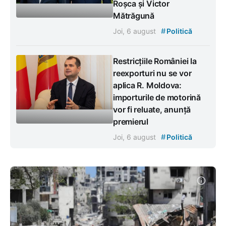
Roșca și Victor
Mătrăgună
#
Joi, 6 august
Politică
Restricțiile României la
reexporturi nu se vor
aplica R. Moldova:
importurile de motorină
vor fi reluate, anunță
premierul
#
Joi, 6 august
Politică