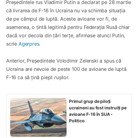
Preşedintele rus Vladimir Putin a declarat pe 28 martie
că livrarea de F-16 în Ucraina nu va schimba situaţia
de pe câmpul de luptă. Aceste avioane vor fi, de
asemenea, o ţintă legitimă pentru Federaţia Rusă chiar
dacă vor decola din ţări terţe, afirmase atunci Putin,
scrie
Agerpres
.
Anterior, Președintele Volodimir Zelenski a spus că
Ucraina are nevoie de peste 100 de avioane de luptă
F-16 ca să țină piept rușilor.
Primul grup de piloți
ucraineni au fost instruiți pe
avioane F-16 în SUA -
Politico