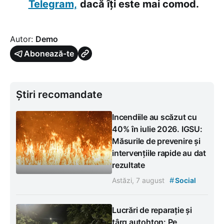
Telegram,
dacă îți este mai comod.
Autor:
Demo
Abonează-te
Știri recomandate
Incendiile au scăzut cu
40% în iulie 2026. IGSU:
Măsurile de prevenire și
intervențiile rapide au dat
rezultate
#
Astăzi, 7 august
Social
Lucrări de reparație și
târg autohton: Pe