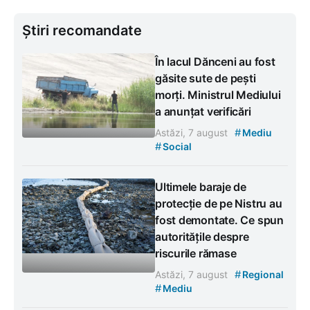
Știri recomandate
În lacul Dănceni au fost
găsite sute de pești
morți. Ministrul Mediului
a anunțat verificări
#
Astăzi, 7 august
Mediu
#
Social
Ultimele baraje de
protecție de pe Nistru au
fost demontate. Ce spun
autoritățile despre
riscurile rămase
#
Astăzi, 7 august
Regional
#
Mediu