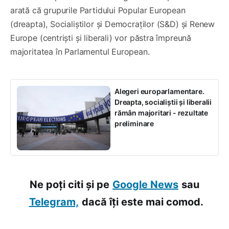
arată că grupurile Partidului Popular European
(dreapta), Socialiștilor și Democraților (S&D) și Renew
Europe (centriști și liberali) vor păstra împreună
majoritatea în Parlamentul European.
Alegeri europarlamentare.
Dreapta, socialiștii și liberalii
rămân majoritari - rezultate
preliminare
Ne poți citi și pe
Google News
sau
Telegram,
dacă îți este mai comod.