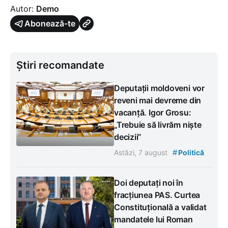
Autor:
Demo
Abonează-te
Știri recomandate
Deputații moldoveni vor
reveni mai devreme din
vacanță. Igor Grosu:
„Trebuie să livrăm niște
decizii”
#
Astăzi, 7 august
Politică
Doi deputați noi în
fracțiunea PAS. Curtea
Constituțională a validat
mandatele lui Roman