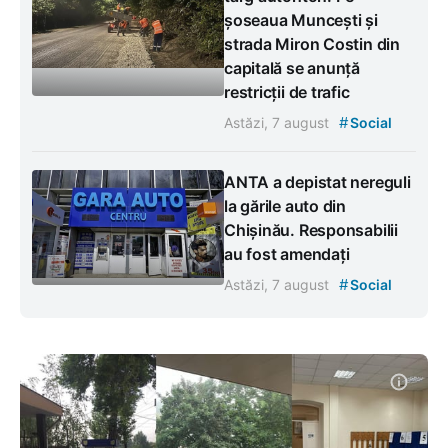
șoseaua Muncești și
strada Miron Costin din
capitală se anunță
restricții de trafic
#
Astăzi, 7 august
Social
ANTA a depistat nereguli
la gările auto din
Chișinău. Responsabilii
au fost amendați
#
Astăzi, 7 august
Social