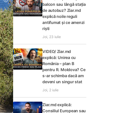
balcon sau lângă stația
de autobuz? Ziar.md
explică noile reguli
antifumat și ce amenzi
riști
Joi, 23 iulie
VIDEO/ Ziar.md
explică: Unirea cu
România – plan B
pentru R. Moldova? Ce
s-ar schimba dacă am
deveni un singur stat
Joi, 2 iulie
Ziar.md explică:
Consiliul European sau