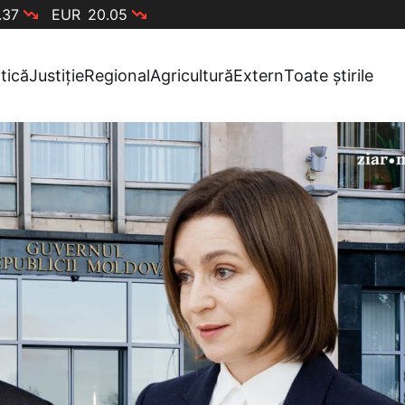
.37
EUR
20.05
itică
Justiție
Regional
Agricultură
Extern
Toate știrile