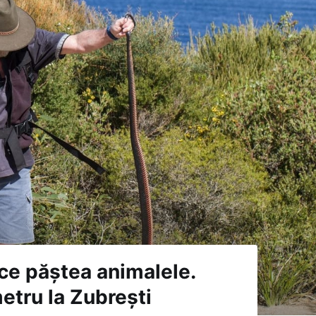
ce păștea animalele.
etru la Zubrești