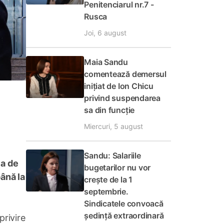
Penitenciarul nr.7 -
Rusca
Joi, 6 august
Maia Sandu
comentează demersul
inițiat de Ion Chicu
privind suspendarea
sa din funcție
Miercuri, 5 august
Sandu: Salariile
ia de
bugetarilor nu vor
ână la
crește de la 1
septembrie.
Sindicatele convoacă
ședință extraordinară
privire