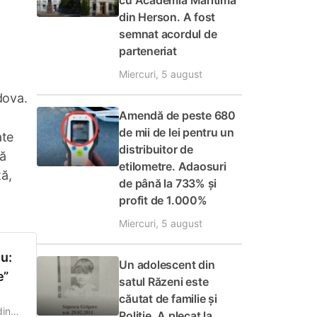
cu Academia Maritimă
din Herson. A fost
semnat acordul de
parteneriat
Miercuri, 5 august
dova.
Amendă de peste 680
de mii de lei pentru un
ate
distribuitor de
că
etilometre. Adaosuri
tă,
de până la 733% și
profit de 1.000%
Miercuri, 5 august
u:
Un adolescent din
e”
satul Răzeni este
căutat de familie și
din
Poliție. A plecat la