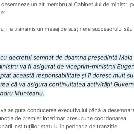
 să desemneze un alt membru al Cabinetului de miniștri 
er.
u, i-a transmis un mesaj de susținere succesorului său
e cu decretul semnat de doamna președintă Maia
inistru va fi asigurat de viceprim-ministrul Euge
at această responsabilitate și îi doresc mult s
ea că va asigura continuitatea activității Guvern
xandru Munteanu.
 va asigura conducerea executivului până la desemnare
 Funcția de premier interimar presupune coordonarea
ării instituțiilor statului în perioada de tranziție.