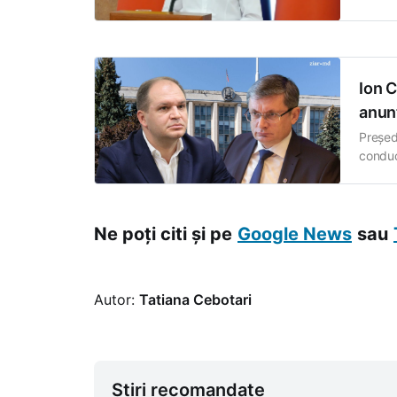
proprie
cărora 
sublini
Ion 
anunț
Președ
conduc
Grosu,
consul
al Guve
Ne poți citi și pe
Google News
sau
Autor:
Tatiana Cebotari
Știri recomandate