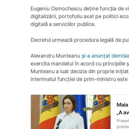
Eugeniu Osmochescu deține funcția de vic
digitalizării, portofoliu axat pe politici
digitală a serviciilor publice.
Decretul urmează procedura legală de publi
Alexandru Munteanu
și-a anunțat demisi
exercita mandatul în acord cu principiile 
Munteanu a luat decizia din proprie inițiat
interimatul funcției de prim-ministru este
Maia
„A av
Președ
premie