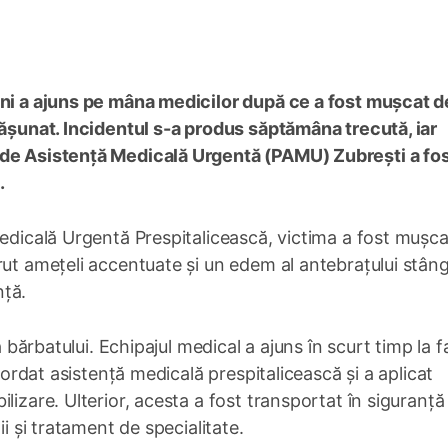
eni a ajuns pe mâna medicilor după ce a fost mușcat d
pășunat. Incidentul s-a produs săptămâna trecută, iar
 de Asistență Medicală Urgentă (PAMU) Zubrești a fo
.
Medicală Urgentă Prespitalicească, victima a fost mușca
rut amețeli accentuate și un edem al antebrațului stâng
nță.
a bărbatului. Echipajul medical a ajuns în scurt timp la f
acordat asistență medicală prespitalicească și a aplicat
lizare. Ulterior, acesta a fost transportat în siguranță 
ii și tratament de specialitate.