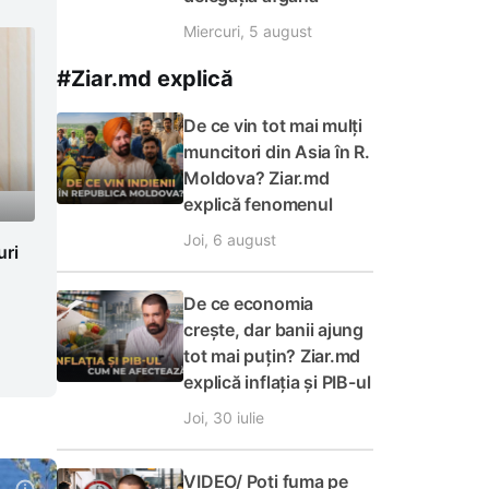
Miercuri, 5 august
#Ziar.md explică
De ce vin tot mai mulți
muncitori din Asia în R.
Moldova? Ziar.md
explică fenomenul
Joi, 6 august
uri
De ce economia
crește, dar banii ajung
tot mai puțin? Ziar.md
explică inflația și PIB-ul
Joi, 30 iulie
VIDEO/ Poți fuma pe