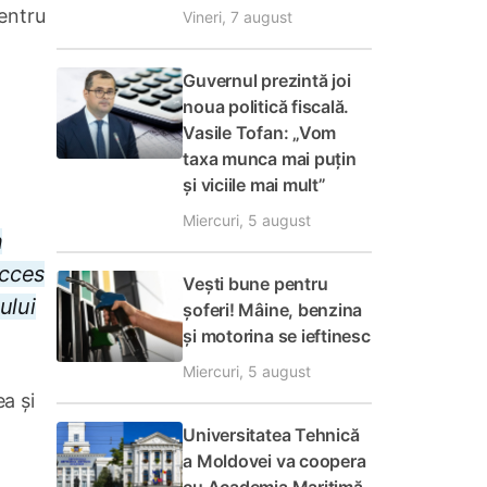
pentru
Vineri, 7 august
Guvernul prezintă joi
noua politică fiscală.
Vasile Tofan: „Vom
taxa munca mai puțin
și viciile mai mult”
Miercuri, 5 august
n
ucces
Vești bune pentru
ului
șoferi! Mâine, benzina
și motorina se ieftinesc
Miercuri, 5 august
a și
Universitatea Tehnică
a Moldovei va coopera