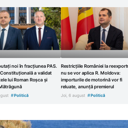
utați noi în fracțiunea PAS.
Restricțiile României la reexport
Constituțională a validat
nu se vor aplica R. Moldova:
ele lui Roman Roșca și
importurile de motorină vor fi
 Mătrăgună
reluate, anunță premierul
#
#
august
Politică
Joi, 6 august
Politică