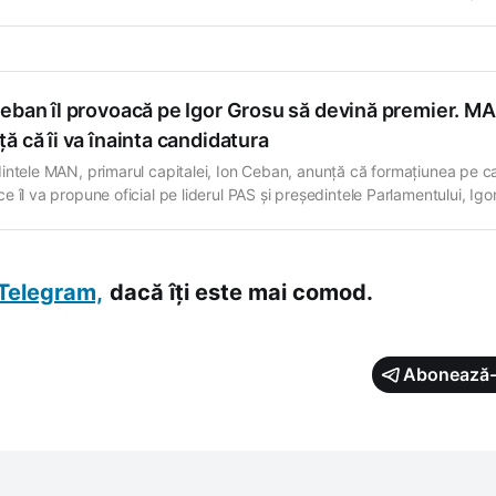
 inițiativă, respingând ferm speculațiile apărute în spațiul public potrivi
ar fi existat presiuni politice sau instituționale asupra sa. Șefa statului 
at că premierul a
Ceban îl provoacă pe Igor Grosu să devină premier. M
ă că îi va înainta candidatura
intele MAN, primarul capitalei, Ion Ceban, anunță că formațiunea pe c
e îl va propune oficial pe liderul PAS și președintele Parlamentului, Igo
 pentru funcția de prim-ministru. Asta deoarece MAN nu va participa l
tările anunțate de președinta Maia Sandu privind desemnarea unui nou
rnului. Ion
Telegram,
dacă îți este mai comod.
Abonează-