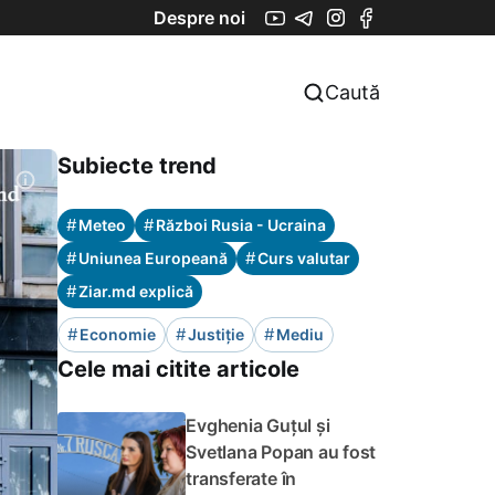
Despre noi
Caută
Subiecte trend
#
#
Meteo
Război Rusia - Ucraina
#
#
Uniunea Europeană
Curs valutar
#
Ziar.md explică
#
#
#
Economie
Justiție
Mediu
Cele mai citite articole
Evghenia Guțul și
Svetlana Popan au fost
transferate în