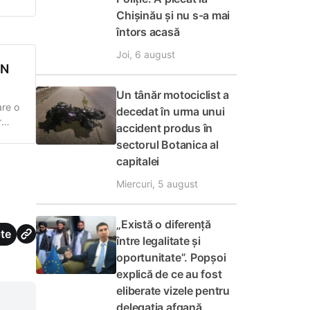
t
Chișinău și nu s-a mai
a
întors acasă
Joi, 6 august
AN
Un tânăr motociclist a
are o
decedat în urma unui
r
accident produs în
a
sectorul Botanica al
 șef
capitalei
Miercuri, 5 august
„Există o diferență
te
între legalitate și
oportunitate”. Popșoi
explică de ce au fost
eliberate vizele pentru
delegația afgană