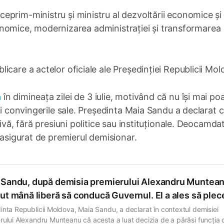
eprim-ministru și ministru al dezvoltării economice și
 economice, modernizarea administrației și transformarea
care a actelor oficiale ale Președinției Republicii Mol
a
în dimineața zilei de 3 iulie, motivând că nu își mai po
și convingerile sale. Președinta Maia Sandu a declarat 
ivă, fără presiuni politice sau instituționale. Deocamda
 asigurat de premierul demisionar.
 Sandu, după demisia premierului Alexandru Muntean
ut mână liberă să conducă Guvernul. El a ales să plec
inta Republicii Moldova, Maia Sandu, a declarat în contextul demisiei
rului Alexandru Munteanu că acesta a luat decizia de a părăsi funcția 