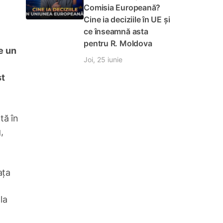
Comisia Europeană?
Cine ia deciziile în UE și
ce înseamnă asta
pentru R. Moldova
e un
Joi, 25 iunie
st
tă în
,
ața
la