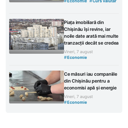
#
#
Economie
Curs valutar
Piața imobiliară din
Chișinău își revine, iar
noile date arată mai multe
tranzacții decât se credea
Vineri, 7 august
#
Economie
Ce măsuri iau companiile
din Chișinău pentru a
economisi apă și energie
Vineri, 7 august
#
Economie