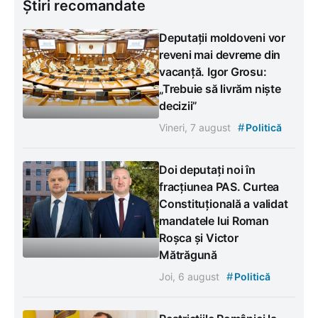
Știri recomandate
Deputații moldoveni vor
reveni mai devreme din
vacanță. Igor Grosu:
„Trebuie să livrăm niște
decizii”
#
Vineri, 7 august
Politică
Doi deputați noi în
fracțiunea PAS. Curtea
Constituțională a validat
mandatele lui Roman
Roșca și Victor
Mătrăgună
#
Joi, 6 august
Politică