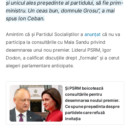
și unicul ales președinte al partidului, să fie prim-
ministru. Un ceas bun, domnule Grosu”, a mai
spus Ion Ceban.
Amintim că și Partidul Socialiștilor a
anunțat
că nu va
participa la consultările cu Maia Sandu privind
desemnarea unui nou premier. Liderul PSRM, Igor
Dodon, a calificat discuțiile drept „formale” și a cerut
alegeri parlamentare anticipate.
Și PSRM boicotează
consultările pentru
desemnarea noului premier.
Ce spune președinta despre
partidele care refuză
invitația