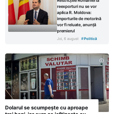
Restricțiile României la
reexporturi nu se vor
aplica R. Moldova:
importurile de motorină
vor fi reluate, anunță
premierul
#
Joi, 6 august
Politică
Dolarul se scumpește cu aproape