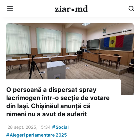
O persoană a dispersat spray
lacrimogen într-o secție de votare
din Iași. Chișinăul anunță că
nimeni nu a avut de suferit
#
28 sept. 2025, 15:34
Social
#
Alegeri parlamentare 2025