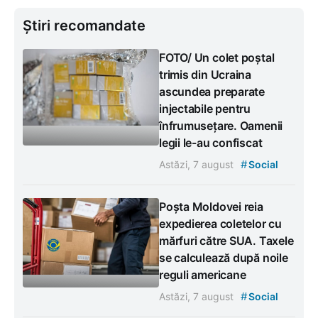
Știri recomandate
FOTO/ Un colet poștal
trimis din Ucraina
ascundea preparate
injectabile pentru
înfrumusețare. Oamenii
legii le-au confiscat
#
Astăzi, 7 august
Social
Poșta Moldovei reia
expedierea coletelor cu
mărfuri către SUA. Taxele
se calculează după noile
reguli americane
#
Astăzi, 7 august
Social