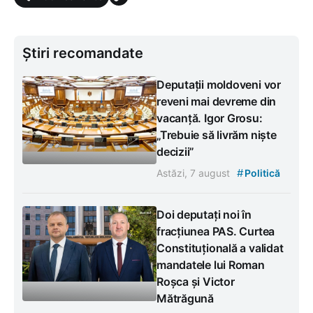
Știri recomandate
Deputații moldoveni vor
reveni mai devreme din
vacanță. Igor Grosu:
„Trebuie să livrăm niște
decizii”
#
Astăzi, 7 august
Politică
Doi deputați noi în
fracțiunea PAS. Curtea
Constituțională a validat
mandatele lui Roman
Roșca și Victor
Mătrăgună