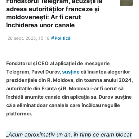
Fondatorul Telegram, acuzații la
adresa autorităților franceze și
moldovenești: Ar fi cerut
închiderea unor canale
#
28 sept. 2025, 15:18
Politică
Fondatorul și CEO al aplicației de mesagerie
Telegram, Pavel Durov,
susține
că înaintea alegerilor
prezidențiale din R. Moldova, din toamna anului 2024,
autoritățile din Franța și R. Moldova i-ar fi cerut să
închidă anumite canale din aplicația sa. Durov susține
că a eliminat doar canalele care încălcau regulile
platformei.
„Acum aproximativ un an, în timp ce eram blocat