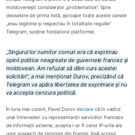
moldovenești considerate „problematice”. Spre
deosebire de prima listă, aproape toate aceste canale
„erau legitime și respectau în totalitate regulile”
Telegram, susține fondatorul platformei.
„Singurul lor numitor comun era că exprimau
opinii politice neagreate de guvernele francez și
moldovean. Am refuzat să dăm curs acestei
solicitări”, a mai menționat Durov, precizând că
Telegram va apăra libertatea de exprimare și nu
va accepta cenzura politică.
În luna mai curent, Pavel Durov
declara
că în cadrul
unei întrevederi cu reprezentanții serviciilor franceze
de informații externe, aceștia i-ar fi cerut IP-urile ale
unor suspecți de terorism din Franței, însă scopul