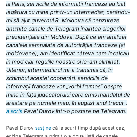
la Paris, serviciile de informații franceze au luat
legătura cu mine printr-un intermediar, cerându-
mi să ajut guvernul R. Moldova să cenzureze
anumite canale de Telegram înaintea alegerilor
prezidențiale din Moldova. După ce am analizat
canalele semnalate de autoritățile franceze (și
moldovene), am identificat câteva care încălcau
în mod clar regulile noastre și le-am eliminat.
Ulterior, intermediarul mi-a transmis că, în
schimbul acestei cooperări, serviciile de
informații franceze vor „vorbi frumos” despre
mine în fața judecătorului care emis mandatul de
arestare pe numele meu, în august anul trecut”,
a scris
Pavel Durov într-o postare pe Telegram.
Pavel Durov
susține
că la scurt timp după acest caz,
echipa Telegram a primit o a doua listă de canale