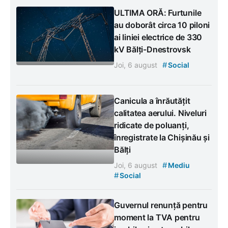
ULTIMA ORĂ: Furtunile
au doborât circa 10 piloni
ai liniei electrice de 330
kV Bălți-Dnestrovsk
#
Joi, 6 august
Social
Canicula a înrăutățit
calitatea aerului. Niveluri
ridicate de poluanți,
înregistrate la Chișinău și
Bălți
#
Joi, 6 august
Mediu
#
Social
Guvernul renunță pentru
moment la TVA pentru