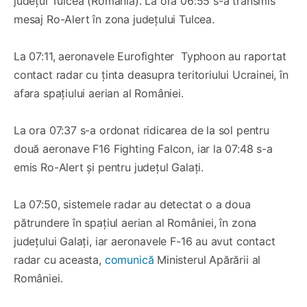
județul Tulcea (România). La ora 06:55 s-a transmis
mesaj Ro-Alert în zona județului Tulcea.
La 07:11, aeronavele Eurofighter Typhoon au raportat
contact radar cu ținta deasupra teritoriului Ucrainei, în
afara spațiului aerian al României.
La ora 07:37 s-a ordonat ridicarea de la sol pentru
două aeronave F16 Fighting Falcon, iar la 07:48 s-a
emis Ro-Alert și pentru județul Galați.
La 07:50, sistemele radar au detectat o a doua
pătrundere în spațiul aerian al României, în zona
județului Galați, iar aeronavele F-16 au avut contact
radar cu aceasta,
comunică
Ministerul Apărării al
României.