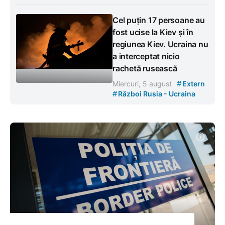
Cel puțin 17 persoane au
fost ucise la Kiev și în
regiunea Kiev. Ucraina nu
a interceptat nicio
rachetă rusească
#
Miercuri, 5 august
Extern
#
Război Rusia - Ucraina