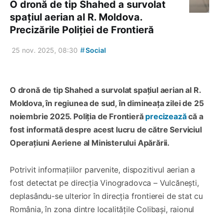
O dronă de tip Shahed a survolat
spațiul aerian al R. Moldova.
Precizările Poliției de Frontieră
#
25 nov. 2025, 08:30
Social
O dronă de tip Shahed a survolat spațiul aerian al R.
Moldova, în regiunea de sud, în dimineața zilei de 25
noiembrie 2025. Poliția de Frontieră
precizează
că a
fost informată despre acest lucru de către Serviciul
Operațiuni Aeriene al Ministerului Apărării.
Potrivit informațiilor parvenite, dispozitivul aerian a
fost detectat pe direcția Vinogradovca – Vulcănești,
deplasându-se ulterior în direcția frontierei de stat cu
România, în zona dintre localitățile Colibași, raionul