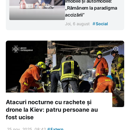
imobile și automobile:
„Rămânem la paradigma
accizării”
#
Joi, 6 august
Social
Atacuri nocturne cu rachete și
drone la Kiev: patru persoane au
fost ucise
#
25 nov. 2025, 08:42
Extern