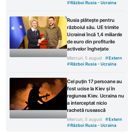
#
Război Rusia - Ucraina
Rusia plătește pentru
războiul său. UE trimite
Ucrainei încă 1,4 miliarde
de euro din profiturile
activelor înghețate
#
Miercuri, 5 august
Extern
#
Război Rusia - Ucraina
Cel puțin 17 persoane au
fost ucise la Kiev și în
regiunea Kiev. Ucraina nu
a interceptat nicio
rachetă rusească
#
Miercuri, 5 august
Extern
#
Război Rusia - Ucraina