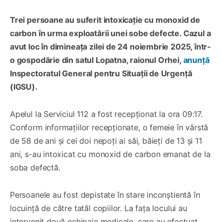
Trei persoane au suferit intoxicație cu monoxid de
carbon în urma exploatării unei sobe defecte. Cazul a
avut loc în dimineața zilei de 24 noiembrie 2025, într-
o gospodărie din satul Lopatna, raionul Orhei,
anunță
Inspectoratul General pentru Situații de Urgență
(IGSU).
Apelul la Serviciul 112 a fost recepționat la ora 09:17.
Conform informațiilor recepționate, o femeie în vârstă
de 58 de ani și cei doi nepoți ai săi, băieți de 13 și 11
ani, s-au intoxicat cu monoxid de carbon emanat de la
soba defectă.
Persoanele au fost depistate în stare inconștientă în
locuință de către tatăl copiilor. La fața locului au
intervenit două echipaje medicale, care au efectuat