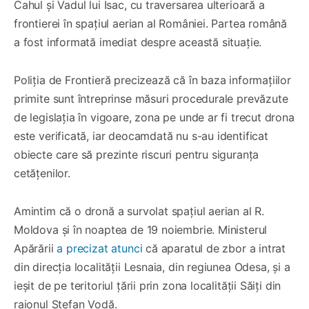
Cahul și Vadul lui Isac, cu traversarea ulterioară a
frontierei în spațiul aerian al României. Partea română
a fost informată imediat despre această situație.
Poliția de Frontieră precizează că în baza informațiilor
primite sunt întreprinse măsuri procedurale prevăzute
de legislația în vigoare, zona pe unde ar fi trecut drona
este verificată, iar deocamdată nu s-au identificat
obiecte care să prezinte riscuri pentru siguranța
cetățenilor.
Amintim că o dronă a survolat spațiul aerian al R.
Moldova și în noaptea de 19 noiembrie. Ministerul
Apărării
a precizat atunci
că aparatul de zbor a intrat
din direcția localității Lesnaia, din regiunea Odesa, și a
ieșit de pe teritoriul țării prin zona localității Săiți din
raionul Ștefan Vodă.