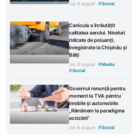
#
Joi, 6 august
Social
Canicula a înrăutățit
calitatea aerului. Niveluri
ridicate de poluanți,
înregistrate la Chișinău și
Bălți
#
Joi, 6 august
Mediu
#
Social
Guvernul renunță pentru
moment la TVA pentru
imobile și automobile:
„Rămânem la paradigma
accizării”
#
Joi, 6 august
Social