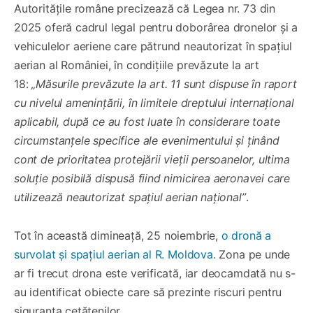
Autoritățile române precizează că Legea nr. 73 din
2025 oferă cadrul legal pentru doborârea dronelor și a
vehiculelor aeriene care pătrund neautorizat în spațiul
aerian al României, în condițiile prevăzute la art
18:
„Măsurile prevăzute la art. 11 sunt dispuse în raport
cu nivelul amenințării, în limitele dreptului internațional
aplicabil, după ce au fost luate în considerare toate
circumstanțele specifice ale evenimentului și ținând
cont de prioritatea protejării vieții persoanelor, ultima
soluție posibilă dispusă fiind nimicirea aeronavei care
utilizează neautorizat spațiul aerian național”
.
Tot în această dimineață, 25 noiembrie,
o dronă a
survolat și spațiul aerian al R. Moldova.
Zona pe unde
ar fi trecut drona este verificată, iar deocamdată nu s-
au identificat obiecte care să prezinte riscuri pentru
siguranța cetățenilor.