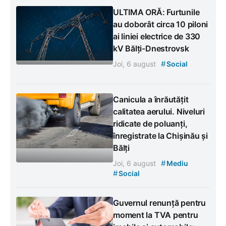
ULTIMA ORĂ: Furtunile
au doborât circa 10 piloni
ai liniei electrice de 330
kV Bălți-Dnestrovsk
#
Joi, 6 august
Social
Canicula a înrăutățit
calitatea aerului. Niveluri
ridicate de poluanți,
înregistrate la Chișinău și
Bălți
#
Joi, 6 august
Mediu
#
Social
Guvernul renunță pentru
moment la TVA pentru