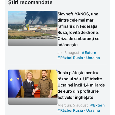
Știri recomandate
Slavneft-YANOS, una
dintre cele mai mari
rafinării din Federația
Rusă, lovită de drone.
Criza de carburanți se
adâncește
#
Joi, 6 august
Extern
#
Război Rusia - Ucraina
Rusia plătește pentru
războiul său. UE trimite
Ucrainei încă 1,4 miliarde
de euro din profiturile
activelor înghețate
#
Miercuri, 5 august
Extern
#
Război Rusia - Ucraina