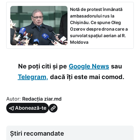
Notă de protest înmânată
ambasadorului rus la
Chișinău. Ce spune Oleg
Ozerov despre drona care a
survolat spațiul aerian al R.
Moldova
Ne poți citi și pe
Google News
sau
Telegram,
dacă îți este mai comod.
Autor:
Redacția ziar.md
Abonează-te
Știri recomandate