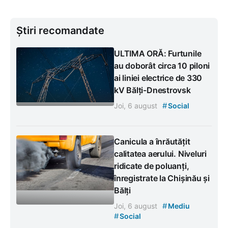
Știri recomandate
ULTIMA ORĂ: Furtunile
au doborât circa 10 piloni
ai liniei electrice de 330
kV Bălți-Dnestrovsk
#
Joi, 6 august
Social
Canicula a înrăutățit
calitatea aerului. Niveluri
ridicate de poluanți,
înregistrate la Chișinău și
Bălți
#
Joi, 6 august
Mediu
#
Social