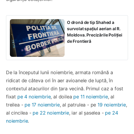
O dronă de tip Shahed a
survolat spațiul aerian al R.
Moldova. Precizările Poliției
de Frontieră
De la începutul lunii noiembrie, armata română a
ridicat de câteva ori în aer avioanele de luptă, în
contextul atacurilor din țara vecină. Primul caz a fost
fixat
pe 4 noiembrie
, al doilea
pe 11 noiembrie
, al
treilea -
pe 17 noiembrie
, al patrulea - pe
19 noiembrie
,
al cincilea -
pe 22 noiembrie
, iar al șaselea -
pe 24
noiembrie
.