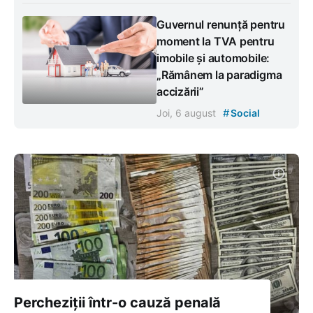
Guvernul renunță pentru
moment la TVA pentru
imobile și automobile:
„Rămânem la paradigma
accizării”
#
Joi, 6 august
Social
Percheziții într-o cauză penală