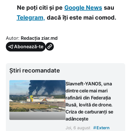
Ne poți citi și pe
Google News
sau
Telegram,
dacă îți este mai comod.
Autor:
Redacția ziar.md
Abonează-te
Știri recomandate
Slavneft-YANOS, una
dintre cele mai mari
rafinării din Federația
Rusă, lovită de drone.
Criza de carburanți se
adâncește
#
Joi, 6 august
Extern