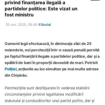
privind finanțarea ilegală a
partidelor politice: Este vizat un
fost ministru
#
25 nov. 2025, 08:48
Social
Oamenii legii efectuează, în dimineața zilei de 25
noiembrie, noi percheziții într-o cauză penală pornită
pe faptul finanțării ilegale a partidelor politice, dar și a
spălării de bani în proporții deosebit de mari. Potrivit
Poliției
, acțiunile au loc simultan pe mai multe adrese
din Chișinău.
Perchezițiile sunt desfășurate în vederea stabilirii
circumstanțelor privind legalitatea modificării
statutului și conducătorilor unui partid politic, dar și