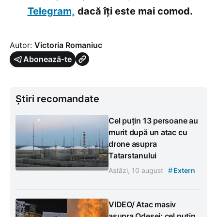
Telegram,
dacă îți este mai comod.
Autor:
Victoria Romaniuc
Abonează-te
Știri recomandate
Cel puțin 13 persoane au
murit după un atac cu
drone asupra
Tatarstanului
#
Astăzi, 10 august
Extern
VIDEO/ Atac masiv
asupra Odesei: cel puțin