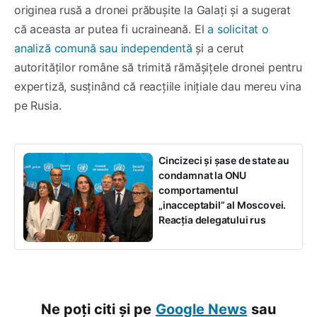
originea rusă a dronei prăbușite la Galați și a sugerat
că aceasta ar putea fi ucraineană. El
a solicitat o
analiză comună sau independentă
și a cerut
autorităților române să trimită rămășițele dronei pentru
expertiză, susținând că reacțiile inițiale dau mereu vina
pe Rusia.
Cincizeci și șase de state au
condamnat la ONU
comportamentul
„inacceptabil” al Moscovei.
Reacția delegatului rus
Ne poți citi și pe
Google News
sau