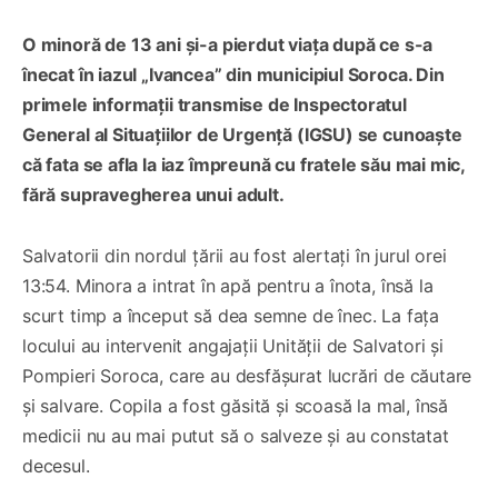
O minoră de 13 ani și-a pierdut viața după ce s-a
înecat în iazul „Ivancea” din municipiul Soroca. Din
primele informații transmise de Inspectoratul
General al Situațiilor de Urgență (IGSU) se cunoaște
că fata se afla la iaz împreună cu fratele său mai mic,
fără supravegherea unui adult.
Salvatorii din nordul țării au fost alertați în jurul orei
13:54. Minora a intrat în apă pentru a înota, însă la
scurt timp a început să dea semne de înec. La fața
locului au intervenit angajații Unității de Salvatori și
Pompieri Soroca, care au desfășurat lucrări de căutare
și salvare. Copila a fost găsită și scoasă la mal, însă
medicii nu au mai putut să o salveze și au constatat
decesul.