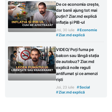
De ce economia crește,
dar banii ajung tot mai
puțin? Ziar.md explică
inflația și PIB-ul
#
Joi, 30 iulie
Economie
#
Ziar.md explică
VIDEO/ Poți fuma pe
balcon sau lângă stația
de autobuz? Ziar.md
explică noile reguli
antifumat și ce amenzi
riști
#
Joi, 23 iulie
Social
#
Ziar.md explică