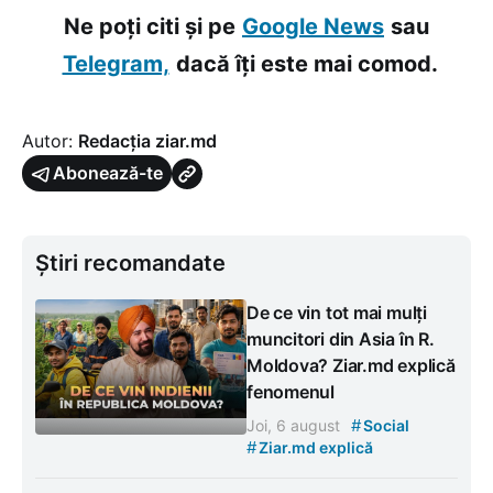
Ne poți citi și pe
Google News
sau
Telegram,
dacă îți este mai comod.
Autor:
Redacția ziar.md
Abonează-te
Știri recomandate
De ce vin tot mai mulți
muncitori din Asia în R.
Moldova? Ziar.md explică
fenomenul
#
Joi, 6 august
Social
#
Ziar.md explică