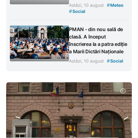
#
Astăzi, 10 august
Meteo
#
Social
PMAN - din nou sală de
clasă. A început
înscrierea la a patra ediție
a Marii Dictări Naționale
#
Astăzi, 10 august
Social