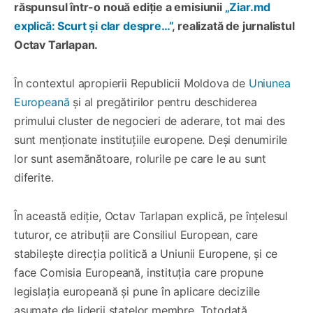
răspunsul într-o nouă ediție a emisiunii
„Ziar.md
explică: Scurt și clar despre…”
, realizată de jurnalistul
Octav Tarlapan.
În contextul apropierii Republicii Moldova de
Uniunea
Europeană
și al pregătirilor pentru deschiderea
primului cluster de negocieri de aderare, tot mai des
sunt menționate instituțiile europene. Deși denumirile
lor sunt asemănătoare, rolurile pe care le au sunt
diferite.
În această ediție, Octav Tarlapan explică, pe înțelesul
tuturor, ce atribuții are Consiliul European, care
stabilește direcția politică a Uniunii Europene, și ce
face Comisia Europeană, instituția care propune
legislația europeană și pune în aplicare deciziile
asumate de liderii statelor membre. Totodată,