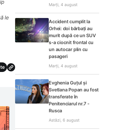
ip
Marți, 4 august
ă le
Accident cumplit la
Orhei: doi bărbați au
murit după ce un SUV
s-a ciocnit frontal cu
un autocar plin cu
pasageri
Marți, 4 august
te
Evghenia Guțul și
Svetlana Popan au fost
transferate în
Penitenciarul nr.7 -
Rusca
Astăzi, 6 august