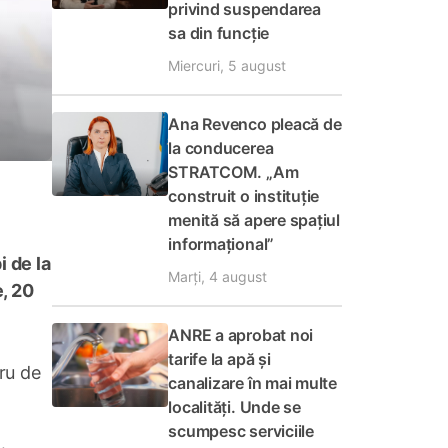
privind suspendarea
sa din funcție
Miercuri, 5 august
Ana Revenco pleacă de
la conducerea
STRATCOM. „Am
construit o instituție
menită să apere spațiul
informațional”
 de la
Marți, 4 august
e, 20
ANRE a aprobat noi
tarife la apă și
tru de
canalizare în mai multe
localități. Unde se
scumpesc serviciile