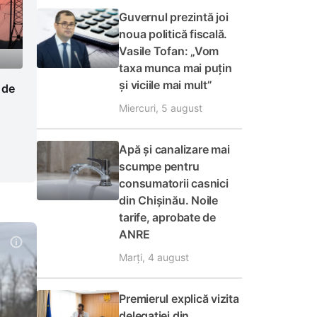
Guvernul prezintă joi
noua politică fiscală.
Vasile Tofan: „Vom
taxa munca mai puțin
și viciile mai mult”
 de
Miercuri, 5 august
Apă și canalizare mai
scumpe pentru
consumatorii casnici
din Chișinău. Noile
tarife, aprobate de
ANRE
Marți, 4 august
Premierul explică vizita
delegației din