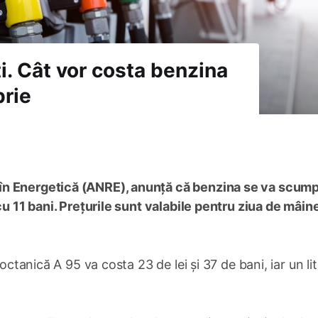
i. Cât vor costa benzina
brie
n Energetică (ANRE), anunță că benzina se va scumpi
cu 11 bani. Prețurile sunt valabile pentru ziua de mâin
octanică A 95 va costa 23 de lei și 37 de bani, iar un li