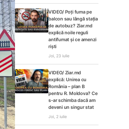
VIDEO/ Poți fuma pe
balcon sau lângă stația
de autobuz? Ziar.md
explică noile reguli
antifumat și ce amenzi
riști
Joi, 23 iulie
VIDEO/ Ziar.md
explică: Unirea cu
România – plan B
pentru R. Moldova? Ce
s-ar schimba dacă am
deveni un singur stat
Joi, 2 iulie