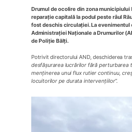
Drumul de ocolire din zona municipiului B
reparație capitală la podul peste râul Rău
fost deschis circulației. La evenimentul
Administrației Naționale a Drumurilor (A
de Poliție Bălți.
Potrivit directorului AND, deschiderea tra
desfășurarea lucrărilor fără perturbarea t
menținerea unui flux rutier continuu, creș
locuitorilor pe durata intervențiilor”.