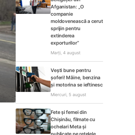
Afganistan: „O
companie
moldovenească a cerut
sprijin pentru
extinderea
exporturilor”
Marți, 4 august
Vești bune pentru
șoferi! Mâine, benzina
și motorina se ieftinesc
Miercuri, 5 august
Fete și femei din
Chișinău, filmate cu
ochelari Meta și
publicate pe rețelele