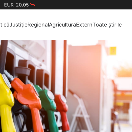
EUR
20.05
itică
Justiție
Regional
Agricultură
Extern
Toate știrile