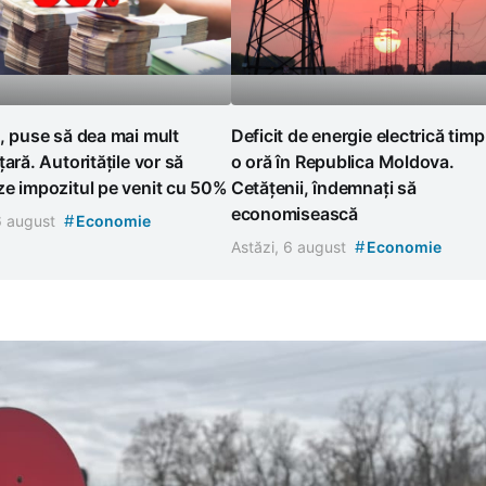
, puse să dea mai mult
Deficit de energie electrică timp
țară. Autoritățile vor să
o oră în Republica Moldova.
e impozitul pe venit cu 50%
Cetățenii, îndemnați să
economisească
#
 6 august
Economie
#
Astăzi, 6 august
Economie