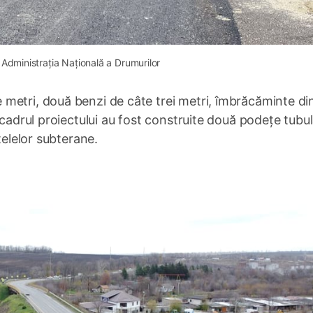
 Administrația Națională a Drumurilor
metri, două benzi de câte trei metri, îmbrăcăminte di
 cadrul proiectului au fost construite două podețe tubul
țelelor subterane.