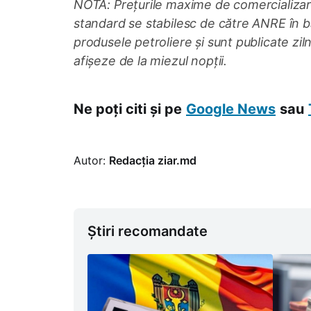
NOTĂ: Prețurile maxime de comercializare
standard se stabilesc de către ANRE în ba
produsele petroliere și sunt publicate zilni
afișeze de la miezul nopții.
Ne poți citi și pe
Google News
sau
Autor:
Redacția ziar.md
Știri recomandate