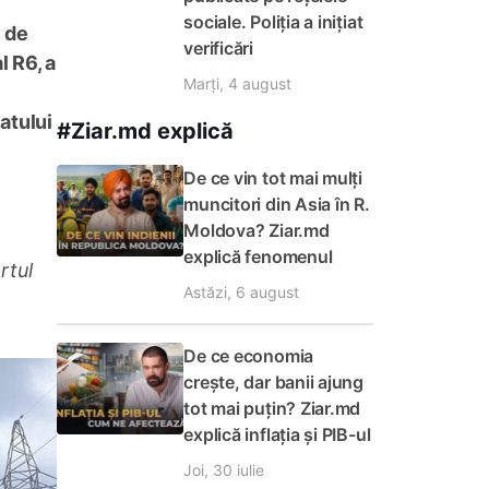
sociale. Poliția a inițiat
r de
verificări
l R6, a
Marți, 4 august
atului
#Ziar.md explică
De ce vin tot mai mulți
muncitori din Asia în R.
Moldova? Ziar.md
explică fenomenul
rtul
Astăzi, 6 august
De ce economia
crește, dar banii ajung
tot mai puțin? Ziar.md
explică inflația și PIB-ul
Joi, 30 iulie