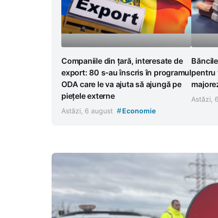
Companiile din țară, interesate de
Băncile
export: 80 s-au înscris în programul
pentru 
ODA care le va ajuta să ajungă pe
majorez
piețele externe
Astăzi,
#
Astăzi, 6 august
Economie