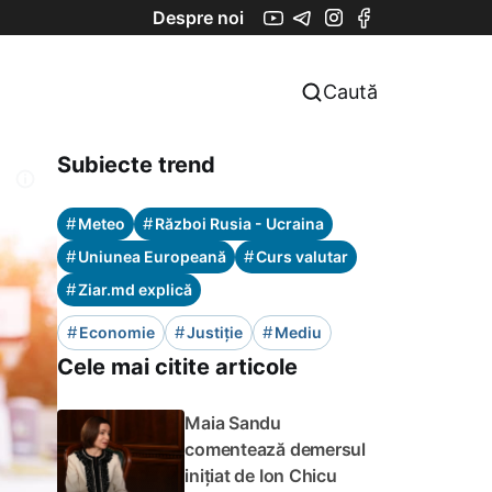
Despre noi
Caută
Subiecte trend
#
#
Meteo
Război Rusia - Ucraina
#
#
Uniunea Europeană
Curs valutar
#
Ziar.md explică
#
#
#
Economie
Justiție
Mediu
Cele mai citite articole
Maia Sandu
comentează demersul
inițiat de Ion Chicu