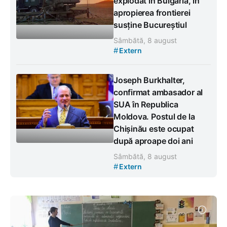
explodat în Bulgaria, în
apropierea frontierei
susține Bucureștiul
Sâmbătă, 8 august
#
Extern
Joseph Burkhalter,
confirmat ambasador al
SUA în Republica
Moldova. Postul de la
Chișinău este ocupat
după aproape doi ani
Sâmbătă, 8 august
#
Extern