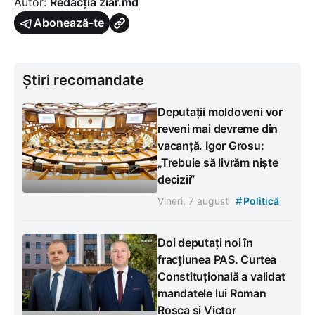
Autor:
Redacția ziar.md
Abonează-te
Știri recomandate
Deputații moldoveni vor
reveni mai devreme din
vacanță. Igor Grosu:
„Trebuie să livrăm niște
decizii”
#
Vineri, 7 august
Politică
Doi deputați noi în
fracțiunea PAS. Curtea
Constituțională a validat
mandatele lui Roman
Roșca și Victor