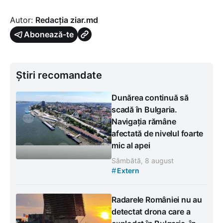
Autor:
Redacția ziar.md
Abonează-te
Știri recomandate
Dunărea continuă să
scadă în Bulgaria.
Navigația rămâne
afectată de nivelul foarte
mic al apei
Sâmbătă, 8 august
#
Extern
Radarele României nu au
detectat drona care a