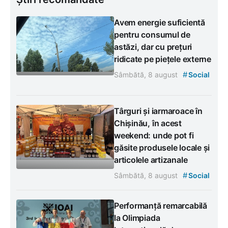
Avem energie suficientă
pentru consumul de
astăzi, dar cu prețuri
ridicate pe piețele externe
#
Sâmbătă, 8 august
Social
Târguri și iarmaroace în
Chișinău, în acest
weekend: unde pot fi
găsite produsele locale și
articolele artizanale
#
Sâmbătă, 8 august
Social
Performanță remarcabilă
la Olimpiada