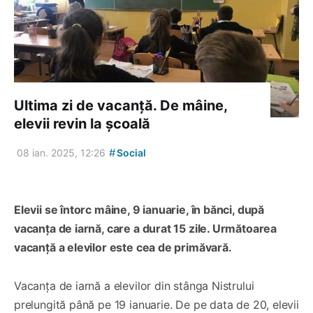
Ultima zi de vacanță. De mâine,
elevii revin la școală
#
08 ian. 2025, 12:26
Social
Elevii se întorc mâine, 9 ianuarie, în bănci, după
vacanța de iarnă, care a durat
15 zile
.
Următoarea
vacanță a elevilor este cea de primăvară.
Vacanța de iarnă a elevilor din stânga Nistrului
prelungită până pe 19 ianuarie. De pe data de 20, elevii