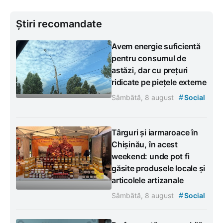
Știri recomandate
Avem energie suficientă
pentru consumul de
astăzi, dar cu prețuri
ridicate pe piețele externe
#
Sâmbătă, 8 august
Social
Târguri și iarmaroace în
Chișinău, în acest
weekend: unde pot fi
găsite produsele locale și
articolele artizanale
#
Sâmbătă, 8 august
Social