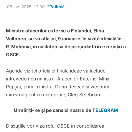
#
08 ian. 2025, 12:00
Politică
M
inistr
a
afacerilor externe a Finlandei
,
Elina
Valtonen
,
se va afla
joi, 9 ianuarie,
în vizită oficială în
R
.
Moldova, în calitatea sa de președint
ă
în exercițiu a
OSCE.
Agenda vizitei oficialei finalandeze va include
întrevederi cu ministrul Afacerilor Externe, Mihai
Popșoi, prim-ministrul Dorin Recean și viceprim-
ministrul pentru reintegrare, Oleg Serebrian.
Urmăriți-ne și pe canalul nostru de
TELEGRAM
Discuțiile vor viza rolul OSCE în consolidarea