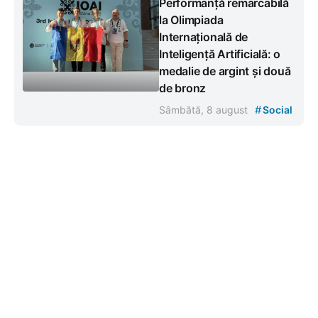
Performanță remarcabilă
la Olimpiada
Internațională de
Inteligență Artificială: o
medalie de argint și două
de bronz
#
Sâmbătă, 8 august
Social