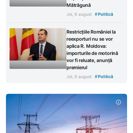
Mătrăgună
#
Joi, 6 august
Politică
Restricțiile României la
reexporturi nu se vor
aplica R. Moldova:
importurile de motorină
vor fi reluate, anunță
premierul
#
Joi, 6 august
Politică