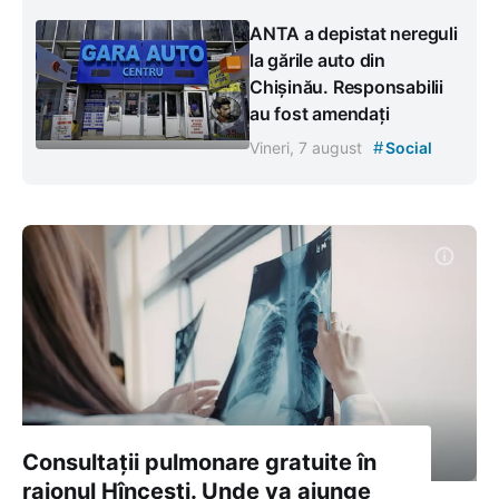
ANTA a depistat nereguli
la gările auto din
Chișinău. Responsabilii
au fost amendați
#
Vineri, 7 august
Social
Consultații pulmonare gratuite în
raionul Hîncești. Unde va ajunge