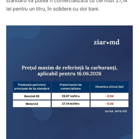
standard va putea fi comercializată cu cel mult 27,14
lei pentru un litru, în scădere cu doi bani.