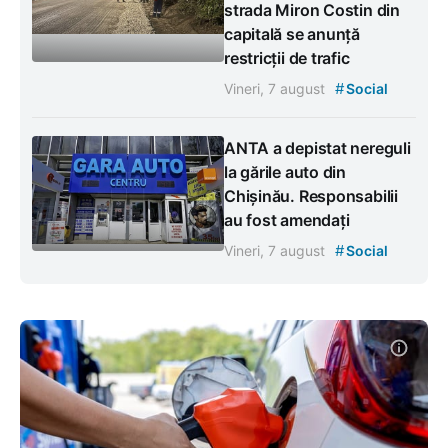
strada Miron Costin din
capitală se anunță
restricții de trafic
#
Vineri, 7 august
Social
ANTA a depistat nereguli
la gările auto din
Chișinău. Responsabilii
au fost amendați
#
Vineri, 7 august
Social