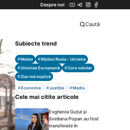
Despre noi
Caută
Subiecte trend
#
#
Meteo
Război Rusia - Ucraina
#
#
Uniunea Europeană
Curs valutar
#
Ziar.md explică
#
#
#
Economie
Justiție
Mediu
Cele mai citite articole
Evghenia Guțul și
Svetlana Popan au fost
transferate în