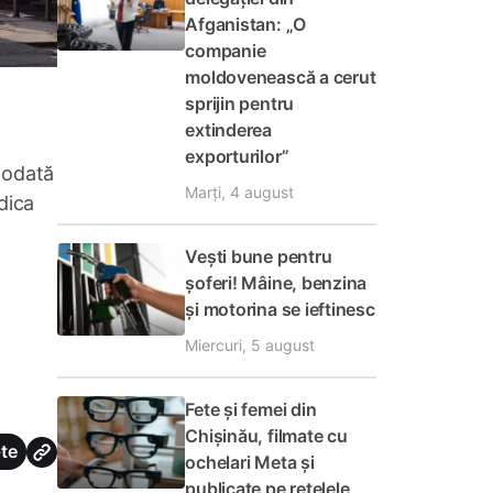
Afganistan: „O
companie
moldovenească a cerut
sprijin pentru
extinderea
exporturilor”
iodată
Marți, 4 august
dica
Vești bune pentru
șoferi! Mâine, benzina
și motorina se ieftinesc
Miercuri, 5 august
Fete și femei din
Chișinău, filmate cu
te
ochelari Meta și
publicate pe rețelele