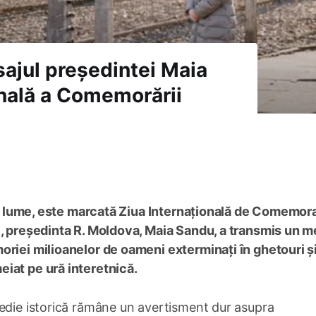
sajul președintei Maia
onală a Comemorării
aga lume, este marcată Ziua Internațională de Comemor
j, președinta R. Moldova, Maia Sandu, a transmis un m
oriei milioanelor de oameni exterminați în ghetouri ș
iat pe ură interetnică.
edie istorică rămâne un avertisment dur asupra