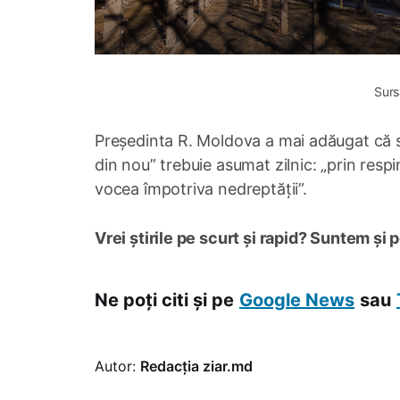
Surs
Președinta R. Moldova a mai adăugat că s
din nou” trebuie asumat zilnic: „prin respi
vocea împotriva nedreptății”.
Vrei știrile pe scurt și rapid? Suntem și 
Ne poți citi și pe
Google News
sau
Autor:
Redacția ziar.md