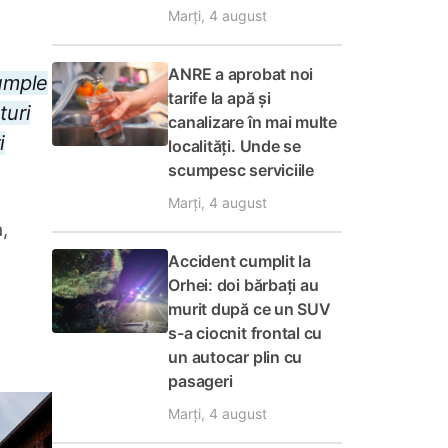
Marți, 4 august
ANRE a aprobat noi
 umple
tarife la apă și
turi
canalizare în mai multe
i
localități. Unde se
scumpesc serviciile
Marți, 4 august
a,
Accident cumplit la
Orhei: doi bărbați au
murit după ce un SUV
s-a ciocnit frontal cu
un autocar plin cu
pasageri
Marți, 4 august