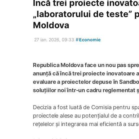
Încă trei proiecte inovato
„laboratorului de teste” 
Moldova
#
27 ian. 2026, 09:33
Economie
Republica Moldova face un nou pas spre 
anunță că încă trei proiecte inovatoare 
evaluare a proiectelor depuse în Sandb
soluțiilor noi într-un cadru reglementat ș
Decizia a fost luată de Comisia pentru spaț
proiectele alese au potențialul de a contrib
rețelelor și integrarea mai eficientă a sur