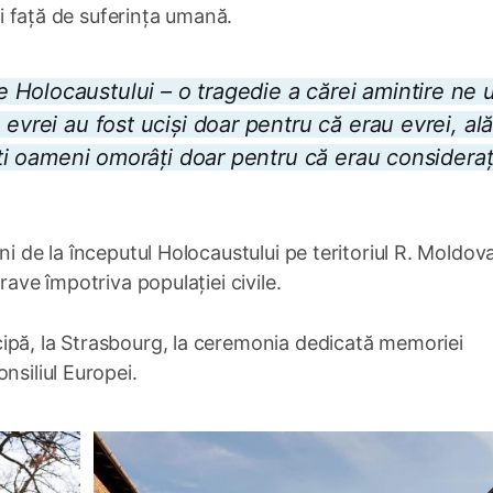
ței față de suferința umană.
 Holocaustului – o tragedie a cărei amintire ne
evrei au fost uciși doar pentru că erau evrei, ală
alți oameni omorâți doar pentru că erau consideraț
ni de la începutul Holocaustului pe teritoriul R. Moldov
rave împotriva populației civile.
ipă, la Strasbourg, la ceremonia dedicată memoriei
nsiliul Europei.