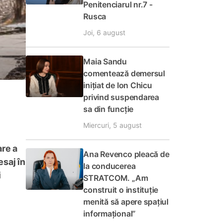
Penitenciarul nr.7 -
Rusca
Joi, 6 august
Maia Sandu
comentează demersul
inițiat de Ion Chicu
privind suspendarea
sa din funcție
Miercuri, 5 august
are a
Ana Revenco pleacă de
esaj în
la conducerea
i
STRATCOM. „Am
construit o instituție
menită să apere spațiul
informațional”