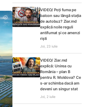
VIDEO/ Poți fuma pe
balcon sau lângă stația
de autobuz? Ziar.md
explică noile reguli
antifumat și ce amenzi
riști
Joi, 23 iulie
VIDEO/ Ziar.md
explică: Unirea cu
România – plan B
pentru R. Moldova? Ce
s-ar schimba dacă am
deveni un singur stat
Joi, 2 iulie