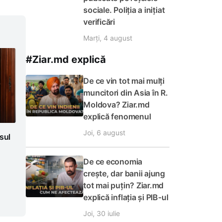
sociale. Poliția a inițiat
verificări
Marți, 4 august
#Ziar.md explică
De ce vin tot mai mulți
muncitori din Asia în R.
Moldova? Ziar.md
explică fenomenul
Joi, 6 august
sul
De ce economia
crește, dar banii ajung
tot mai puțin? Ziar.md
explică inflația și PIB-ul
Joi, 30 iulie