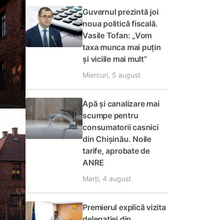
Guvernul prezintă joi
noua politică fiscală.
Vasile Tofan: „Vom
taxa munca mai puțin
și viciile mai mult”
Miercuri, 5 august
Apă și canalizare mai
scumpe pentru
consumatorii casnici
din Chișinău. Noile
tarife, aprobate de
ANRE
Marți, 4 august
Premierul explică vizita
delegației din