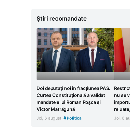
Știri recomandate
Doi deputați noi în fracțiunea PAS.
Restric
Curtea Constituțională a validat
nu se v
mandatele lui Roman Roșca și
importu
Victor Mătrăgună
reluate
#
Joi, 6 august
Politică
Joi, 6 