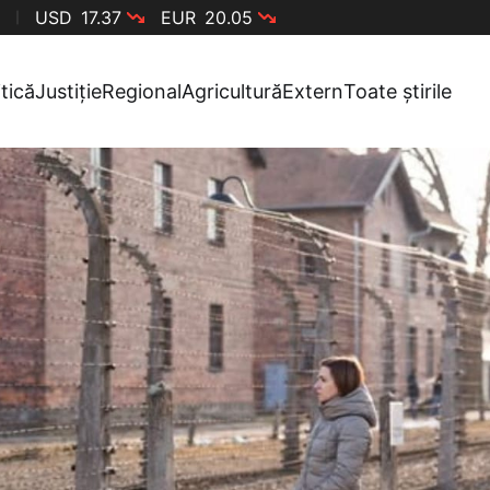
USD
17.37
EUR
20.05
itică
Justiție
Regional
Agricultură
Extern
Toate știrile