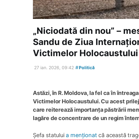
„Niciodată din nou” – me
Sandu de Ziua Internați
Victimelor Holocaustului
#
27 ian. 2026, 09:42
Politică
Astăzi, în R. Moldova, la fel ca în între
Victimelor Holocaustului. Cu acest prile
care reiterează importanța păstrării mem
lagăre de concentrare de un regim înteme
Șefa statului
a menționat
că această trag