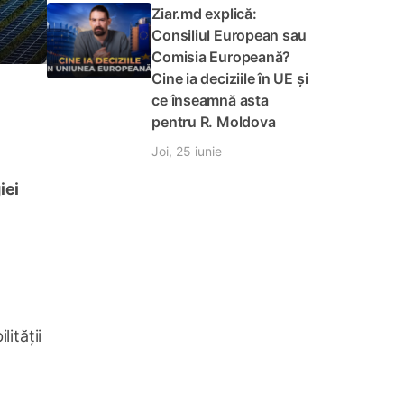
Ziar.md explică:
Consiliul European sau
Comisia Europeană?
Cine ia deciziile în UE și
ce înseamnă asta
pentru R. Moldova
Joi, 25 iunie
iei
lității