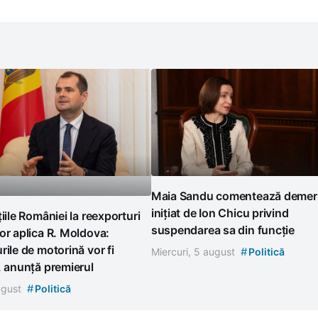
Maia Sandu comentează demer
inițiat de Ion Chicu privind
țiile României la reexporturi
suspendarea sa din funcție
or aplica R. Moldova:
rile de motorină vor fi
#
Miercuri, 5 august
Politică
, anunță premierul
#
august
Politică