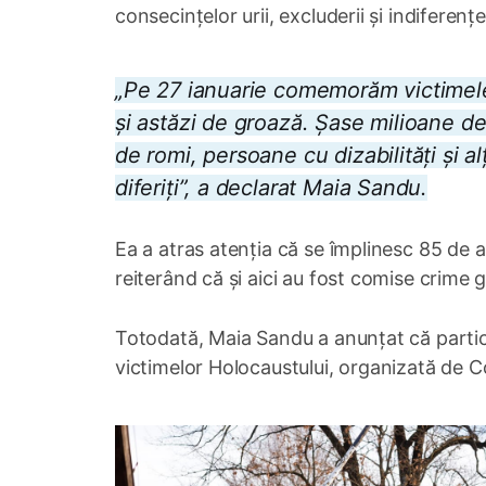
consecințelor urii, excluderii și indiferen
„Pe 27 ianuarie comemorăm victimele
și astăzi de groază. Șase milioane de 
de romi, persoane cu dizabilități și 
diferiți”, a declarat Maia Sandu.
Ea a atras atenția că se împlinesc 85 de a
reiterând că și aici au fost comise crime g
Totodată, Maia Sandu a anunțat că partic
victimelor Holocaustului, organizată de Co