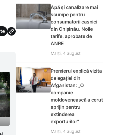
Apă și canalizare mai
scumpe pentru
consumatorii casnici
din Chișinău. Noile
te
tarife, aprobate de
ANRE
Marți, 4 august
Premierul explică vizita
delegației din
Afganistan: „O
companie
moldovenească a cerut
sprijin pentru
extinderea
exporturilor”
Marți, 4 august
e!