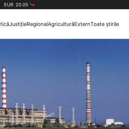
EUR
20.05
itică
Justiție
Regional
Agricultură
Extern
Toate știrile