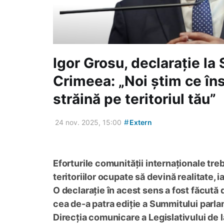
Igor Grosu, declarație la
Crimeea: „Noi știm ce în
străină pe teritoriul tău”
#
24 nov. 2025, 15:00
Extern
Eforturile comunității internaționale tre
teritoriilor ocupate să devină realitate, 
O declarație în acest sens a fost făcută 
cea de-a patra ediție a Summitului parla
Direcția comunicare a Legislativului de l