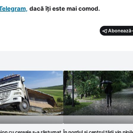
Telegram,
dacă îți este mai comod.
Abonează-
on cu cereale s-a răsturnat
În nordul și centrul țării vin ploil