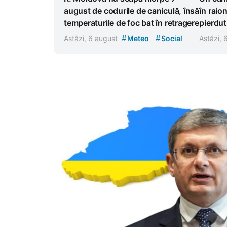
august de codurile de caniculă, însă
în raion
temperaturile de foc bat în retragere
pierdut
#
#
Astăzi, 6 august
Meteo
Social
Astăzi,