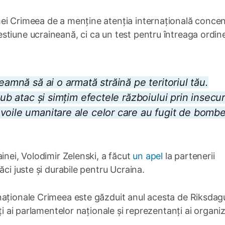
ei Crimeea de a menține atenția internațională concen
stiune ucraineană, ci ca un test pentru întreaga ordin
eamnă să ai o armată străină pe teritoriul tău.
sub atac și simțim efectele războiului prin insecur
voile umanitare ale celor care au fugit de bombe
inei, Volodimir Zelenski, a făcut
un apel
la partenerii
ăci juste și durabile pentru Ucraina.
naționale Crimeea este găzduit anul acesta de Riksdag
ți ai parlamentelor naționale și reprezentanți ai organiza