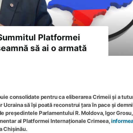
 Summitul Platformei
seamnă să ai o armată
buie consolidate pentru ca eliberarea Crimeii și a tutu
iar Ucraina să își poată reconstrui țara în pace și demni
de președintele Parlamentului R. Moldova, Igor Grosu,
mentar al Platformei Internaționale Crimeea,
informe
a Chișinău.