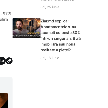
Joi, 25 iunie
, este
ilire
Ziar.md explică:
Apartamentele s-au
scumpit cu peste 30%
într-un singur an. Bulă
imobiliară sau noua
realitate a pieței?
Joi, 18 iunie
te