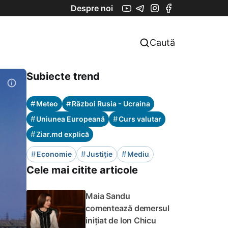
Despre noi
Caută
Subiecte trend
#
#
Meteo
Război Rusia - Ucraina
#
#
Uniunea Europeană
Curs valutar
#
Ziar.md explică
#
#
#
Economie
Justiție
Mediu
Cele mai citite articole
Maia Sandu
comentează demersul
inițiat de Ion Chicu