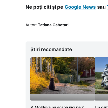
Ne poți citi și pe
Google News
sau
Autor:
Tatiana Cebotari
Știri recomandate
R. Moldova nu scapă nici pe 7
Un cami