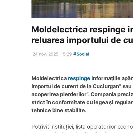
Moldelectrica respinge in
reluarea importului de c
#
24 nov. 2025, 15:29
Social
Moldelectrica
respinge
informațiile apăr
importul de curent de la Cuciurgan” sau
acoperirea pierderilor”. Compania preciz
strict în conformitate cu legea și regula
tehnice bine stabilite.
Potrivit instituției, lista operatorilor eco