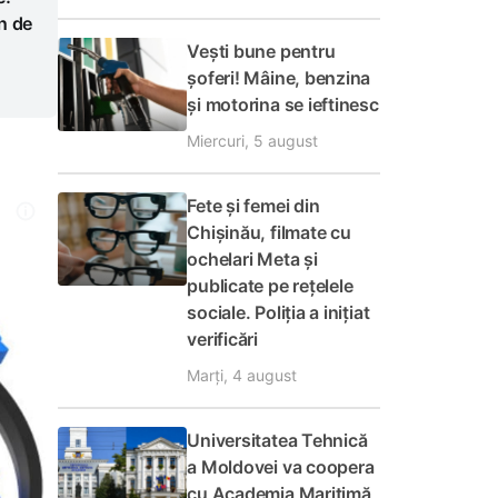
n de
Vești bune pentru
șoferi! Mâine, benzina
și motorina se ieftinesc
Miercuri, 5 august
Fete și femei din
Chișinău, filmate cu
ochelari Meta și
publicate pe rețelele
sociale. Poliția a inițiat
verificări
Marți, 4 august
Universitatea Tehnică
a Moldovei va coopera
cu Academia Maritimă