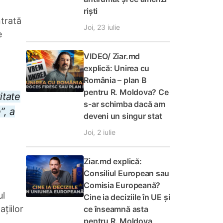
riști
trată
Joi, 23 iulie
e
VIDEO/ Ziar.md
explică: Unirea cu
România – plan B
pentru R. Moldova? Ce
itate
s-ar schimba dacă am
”, a
deveni un singur stat
Joi, 2 iulie
Ziar.md explică:
Consiliul European sau
Comisia Europeană?
ul
Cine ia deciziile în UE și
țiilor
ce înseamnă asta
pentru R. Moldova