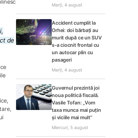
plinesc
Marți, 4 august
Accident cumplit la
Orhei: doi bărbați au
i,
murit după ce un SUV
act de
s-a ciocnit frontal cu
un autocar plin cu
pasageri
ice
Marți, 4 august
ile
Guvernul prezintă joi
noua politică fiscală.
ice,
Vasile Tofan: „Vom
tare,
taxa munca mai puțin
ui
și viciile mai mult”
Miercuri, 5 august