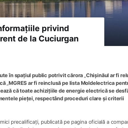
formațiile privind
urent de la Cuciurgan
ute în spațiul public potrivit cărora
„
Chișinăul ar fi rel
 că
„
MGRES ar fi reinclusă pe lista Moldelectrica pent
ează că toate achizițiile de energie electrică se des
mentele pieței, respectând proceduri clare și criterii
nomici precalificați, publicată pe pagina oficială a compan