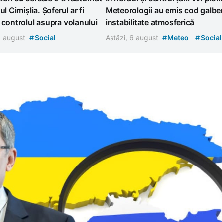
ul Cimișlia. Șoferul ar fi
Meteorologii au emis cod galbe
 controlul asupra volanului
instabilitate atmosferică
#
#
#
 6 august
Social
Astăzi, 6 august
Meteo
Social