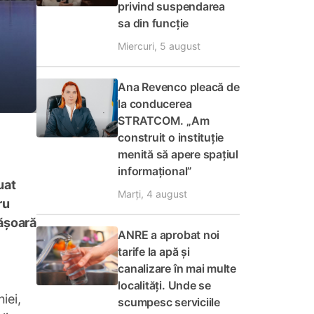
privind suspendarea
sa din funcție
Miercuri, 5 august
Ana Revenco pleacă de
la conducerea
STRATCOM. „Am
construit o instituție
menită să apere spațiul
informațional”
uat
Marți, 4 august
ru
fășoară
ANRE a aprobat noi
tarife la apă și
canalizare în mai multe
localități. Unde se
iei,
scumpesc serviciile