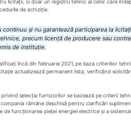
ru licitații, ci doar un registru tehnic al celor care înde
edurile de achiziție.
continuu și nu garantează participarea la licitați
și tehnice, precum licență de producere sau contr
mis de instituție.
lificați încă din februarie 2021, pe baza criteriilor tehn
itație actualizează permanent lista, verificând solicităr
 privind selecția furnizorilor se bazează pe criterii tehn
iar compania rămâne deschisă pentru clarificări suplimen
e de funcționarea pieței energiei electrice și a sistemul