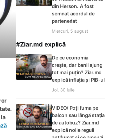
din Herson. A fost
semnat acordul de
parteneriat
Miercuri, 5 august
#Ziar.md explică
De ce economia
crește, dar banii ajung
tot mai puțin? Ziar.md
explică inflația și PIB-ul
Joi, 30 iulie
ror
VIDEO/ Poți fuma pe
tate.
balcon sau lângă stația
 la
de autobuz? Ziar.md
ază
explică noile reguli
antifumat și ce amenzi