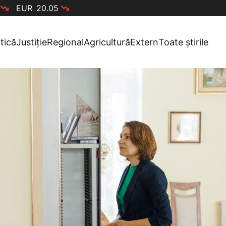
EUR
20.05
itică
Justiție
Regional
Agricultură
Extern
Toate știrile