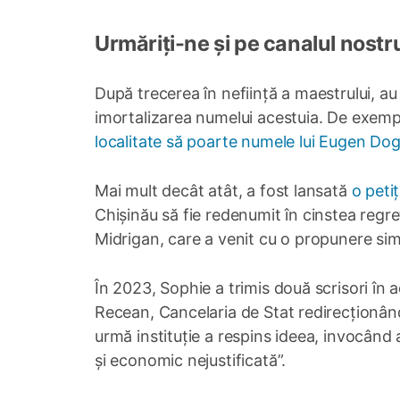
Urmăriți-ne și pe canalul nostr
După trecerea în neființă a maestrului, au 
imortalizarea numelui acestuia. De exempl
localitate să poarte numele lui Eugen Dog
Mai mult decât atât, a fost lansată
o petiț
Chișinău să fie redenumit în cinstea regr
Midrigan, care a venit cu o propunere sim
În 2023, Sophie a trimis două scrisori în 
Recean, Cancelaria de Stat redirecționând
urmă instituție a respins ideea, invocând 
și economic nejustificată”.