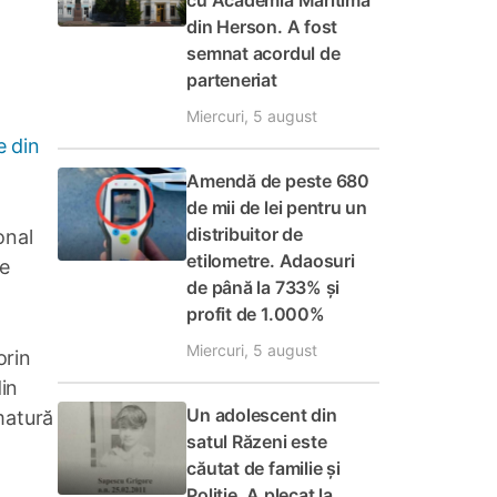
cu Academia Maritimă
din Herson. A fost
semnat acordul de
parteneriat
Miercuri, 5 august
e din
Amendă de peste 680
de mii de lei pentru un
distribuitor de
onal
etilometre. Adaosuri
ie
de până la 733% și
profit de 1.000%
Miercuri, 5 august
orin
in
Un adolescent din
matură
satul Răzeni este
căutat de familie și
Poliție. A plecat la