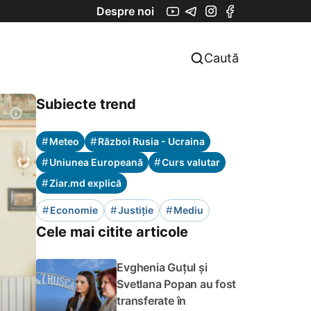
Despre noi
Caută
Subiecte trend
#
#
Meteo
Război Rusia - Ucraina
#
#
Uniunea Europeană
Curs valutar
#
Ziar.md explică
#
#
#
Economie
Justiție
Mediu
Cele mai citite articole
Evghenia Guțul și
Svetlana Popan au fost
transferate în