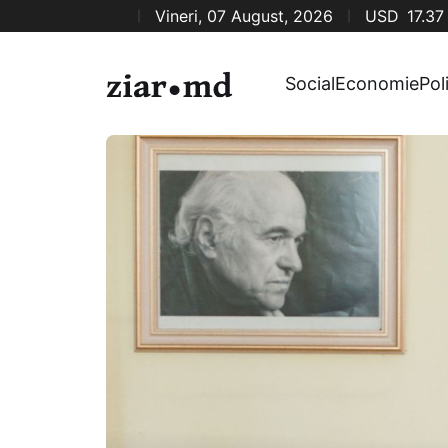
Vineri, 07 August, 2026
USD
17.37
Social
Economie
Pol