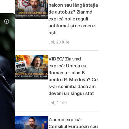
balcon sau lângă stația
de autobuz? Ziar.md
explică noile reguli
antifumat și ce amenzi
riști
Joi, 23 iulie
VIDEO/ Ziar.md
explică: Unirea cu
România – plan B
pentru R. Moldova? Ce
s-ar schimba dacă am
deveni un singur stat
Joi, 2 iulie
Ziar.md explică:
Consiliul European sau