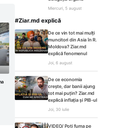
Miercuri, 5 august
#Ziar.md explică
De ce vin tot mai mulți
muncitori din Asia în R.
Moldova? Ziar.md
explică fenomenul
Joi, 6 august
De ce economia
ma
crește, dar banii ajung
tot mai puțin? Ziar.md
explică inflația și PIB-ul
Joi, 30 iulie
VIDEO/ Poți fuma pe