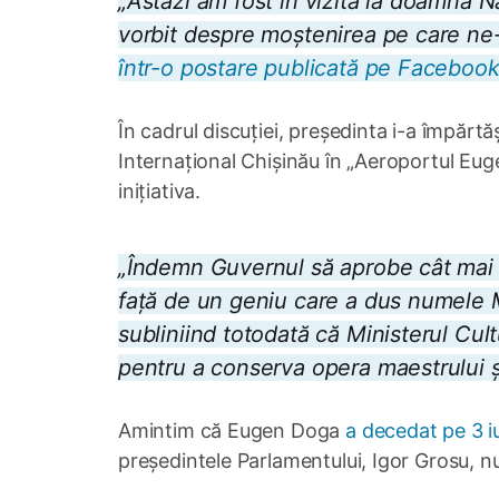
„Astăzi am fost în vizită la doamna 
vorbit despre moștenirea pe care ne
într-o postare publicată pe Facebook
În cadrul discuției, președinta i-a împărt
Internațional Chișinău în „Aeroportul Eug
inițiativa.
„Îndemn Guvernul să aprobe cât mai 
față de un geniu care a dus numele M
subliniind totodată că Ministerul Cultu
pentru a conserva opera maestrului și 
Amintim că Eugen Doga
a decedat pe 3 i
președintele Parlamentului, Igor Grosu, nu a