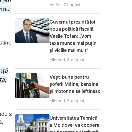
i am
Astăzi, 7 august
andu,
Guvernul prezintă joi
noua politică fiscală.
Vasile Tofan: „Vom
sține
taxa munca mai puțin
și viciile mai mult”
Miercuri, 5 august
nță
Vești bune pentru
ta,
șoferi! Mâine, benzina
și motorina se ieftinesc
Miercuri, 5 august
ndu și
Universitatea Tehnică
ă.
a Moldovei va coopera