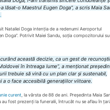
Natalia Doga, i-am transmis sincere condoleanțe ș
-a lăsat-o Maestrul Eugen Doga”, a scris Maia S
.
ășit Nataliei Doga intenția de a redenumi Aeroportul
en Doga”. Potrivit Maiei Sandu, soția compozitorului su
curând această decizie, ca un gest de recunoști
oldovei în întreaga lume”, a menționat președin
rii trebuie să vină cu un plan clar și sustenabil,
a o face accesibilă generațiilor viitoare.
unie curent
, la vârsta de 88 de ani. Președinta Maia Sa
u fost prezenți la funeralii, întrucât nu se aflau în țar