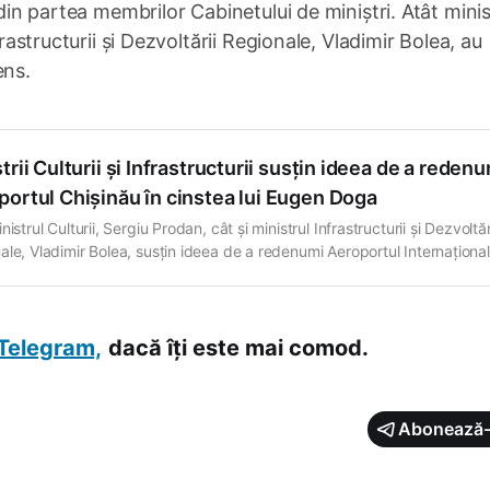
 din partea membrilor Cabinetului de miniștri. Atât minis
frastructurii și Dezvoltării Regionale, Vladimir Bolea, au
ens.
trii Culturii și Infrastructurii susțin ideea de a reden
portul Chișinău în cinstea lui Eugen Doga
nistrul Culturii, Sergiu Prodan, cât și ministrul Infrastructurii și Dezvoltăr
ale, Vladimir Bolea, susțin ideea de a redenumi Aeroportul Internațional
ău în cinstea regretatului compozitor Eugen Doga. Ambii oficiali au decl
 că vor face demersuri în acest sens. În di…
Telegram,
dacă îți este mai comod.
Abonează-