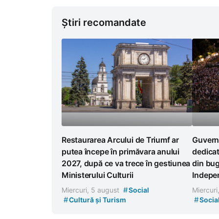
Știri recomandate
Restaurarea Arcului de Triumf ar
Guvernu
putea începe în primăvara anului
dedicat
2027, după ce va trece în gestiunea
din bug
Ministerului Culturii
Indepe
#
Miercuri, 5 august
Social
Miercuri
#
#
Cultură și Turism
Socia