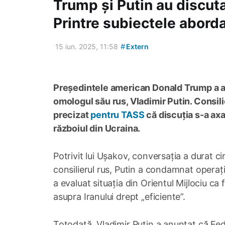
Trump și Putin au discuta
Printre subiectele aborda
#
15 iun. 2025, 11:58
Extern
Președintele american Donald Trump a av
omologul său rus, Vladimir Putin. Consilie
precizat
pentru TASS
că discuția s-a axat
războiul din Ucraina.
Potrivit lui Ușakov, conversația a durat ci
consilierul rus, Putin a condamnat operați
a evaluat situația din Orientul Mijlociu ca f
asupra Iranului drept „eficiente”.
Totodată, Vladimir Putin a anunțat că Fed