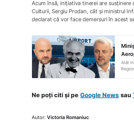
Acum însă, inițiativa tinerei are susținere
Culturii, Sergiu Prodan, cât și ministrul In
declarat că vor face demersuri în acest s
Miniș
Aero
Atât mi
Region
Chișin
astăzi
Ne poți citi și pe
Google News
sau
Autor:
Victoria Romaniuc