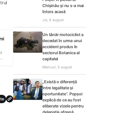
trul
Chișinău și nu s-a mai
întors acasă
Joi, 6 august
Un tânăr motociclist a
umi
decedat în urma unui
accident produs în
sectorul Botanica al
ii
capitalei
arat
Miercuri, 5 august
„Există o diferență
între legalitate și
oportunitate”. Popșoi
te
explică de ce au fost
eliberate vizele pentru
delegația afgană