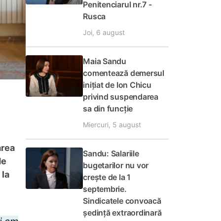
Penitenciarul nr.7 -
Rusca
Joi, 6 august
Maia Sandu
comentează demersul
inițiat de Ion Chicu
privind suspendarea
sa din funcție
Miercuri, 5 august
area
Sandu: Salariile
de
bugetarilor nu vor
 la
crește de la 1
septembrie.
Sindicatele convoacă
ședință extraordinară