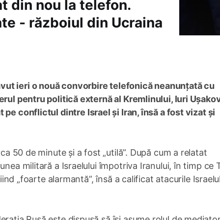
t din nou la telefon.
te - războiul din Ucraina
ut ieri o nouă convorbire telefonică neanunțată cu
rul pentru politică externă al Kremlinului, Iuri Ușakov
 pe conflictul dintre Israel și Iran, însă a fost vizat și
rca 50 de minute și a fost „utilă”. După cum a relatat
unea militară a Israelului împotriva Iranului, în timp ce
iind „foarte alarmantă”, însă a calificat atacurile Israelu
erația Rusă este dispusă să își asume rolul de mediator