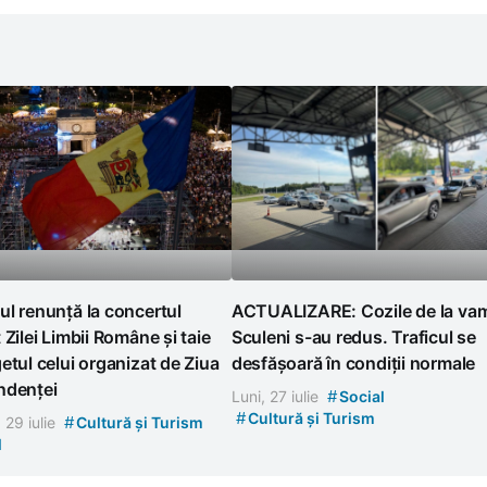
l renunță la concertul
ACTUALIZARE: Cozile de la va
 Zilei Limbii Române și taie
Sculeni s-au redus. Traficul se
etul celui organizat de Ziua
desfășoară în condiții normale
ndenței
#
Luni, 27 iulie
Social
#
Cultură și Turism
#
, 29 iulie
Cultură și Turism
l