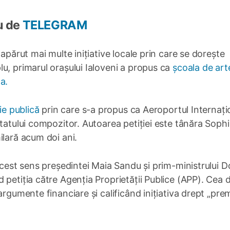
u de
TELEGRAM
apărut mai multe inițiative locale prin care se dorește
u, primarul orașului Ialoveni a propus ca
școala de art
a.
ie publică
prin care s-a propus ca Aeroportul Internați
etatului compozitor. Autoarea petiției este tânăra Soph
ilară acum doi ani.
acest sens președintei Maia Sandu și prim-ministrului D
 petiția către Agenția Proprietății Publice (APP). Cea d
argumente financiare și calificând inițiativa drept „pre