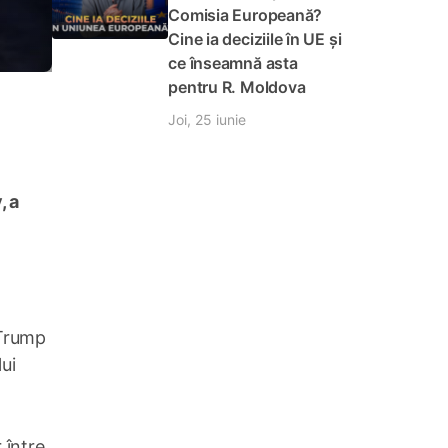
Comisia Europeană?
Cine ia deciziile în UE și
ce înseamnă asta
pentru R. Moldova
Joi, 25 iunie
, a
 Trump
lui
 între