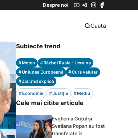
Despre noi
Caută
Subiecte trend
#
#
Meteo
Război Rusia - Ucraina
#
#
Uniunea Europeană
Curs valutar
#
Ziar.md explică
#
#
#
Economie
Justiție
Mediu
Cele mai citite articole
Evghenia Guțul și
Svetlana Popan au fost
transferate în