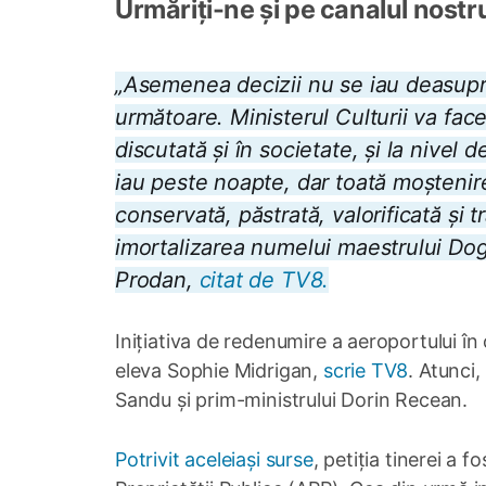
Urmăriți-ne și pe canalul nostr
„Asemenea decizii nu se iau deasupra 
următoare. Ministerul Culturii va fac
discutată și în societate, și la nive
iau peste noapte, dar toată moștenir
conservată, păstrată, valorificată și 
imortalizarea numelui maestrului Doga f
Prodan,
citat de TV8.
Inițiativa de redenumire a aeroportului în
eleva Sophie Midrigan,
scrie TV8
. Atunci,
Sandu și prim-ministrului Dorin Recean.
Potrivit aceleiași surse
, petiția tinerei a 