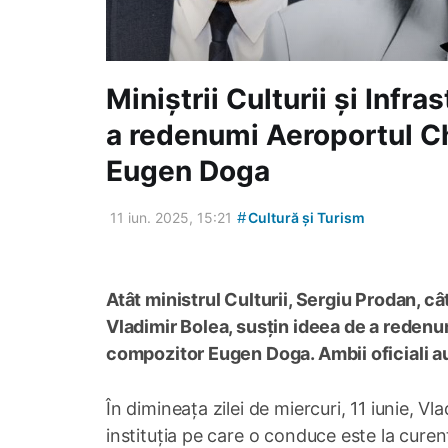
Miniștrii Culturii și Infra
a redenumi Aeroportul Chi
Eugen Doga
#
11 iun. 2025, 15:21
Cultură și Turism
Atât ministrul Culturii, Sergiu Prodan, cât
Vladimir Bolea, susțin ideea de a redenu
compozitor Eugen Doga. Ambii oficiali au
În dimineața zilei de miercuri, 11 iunie, Vl
instituția pe care o conduce este la curen