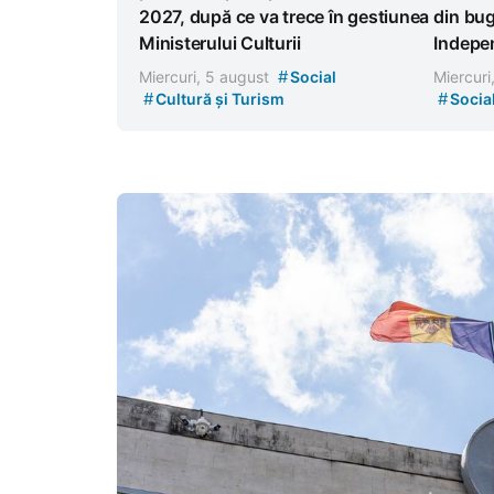
2027, după ce va trece în gestiunea
din bug
Ministerului Culturii
Indepe
#
Miercuri, 5 august
Social
Miercuri
#
#
Cultură și Turism
Socia