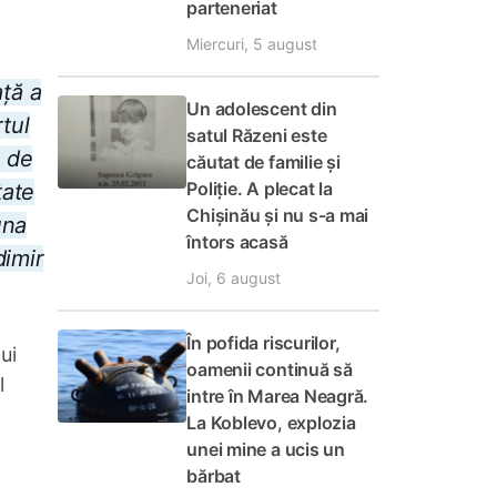
parteneriat
Miercuri, 5 august
ață a
Un adolescent din
tul
satul Răzeni este
e de
căutat de familie și
Poliție. A plecat la
tate
Chișinău și nu s-a mai
una
întors acasă
dimir
Joi, 6 august
În pofida riscurilor,
ui
oamenii continuă să
l
intre în Marea Neagră.
La Koblevo, explozia
unei mine a ucis un
bărbat