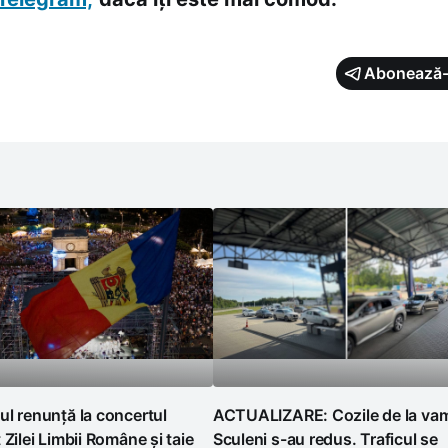
Abonează-
l renunță la concertul
ACTUALIZARE: Cozile de la va
 Zilei Limbii Române și taie
Sculeni s-au redus. Traficul se