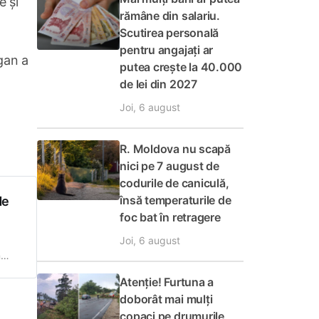
e și
rămâne din salariu.
Scutirea personală
pentru angajați ar
gan a
putea crește la 40.000
de lei din 2027
Joi, 6 august
R. Moldova nu scapă
nici pe 7 august de
codurile de caniculă,
însă temperaturile de
de
foc bat în retragere
Joi, 6 august
n
Atenție! Furtuna a
doborât mai mulți
copaci pe drumurile