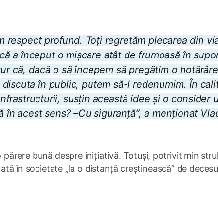
am respect profund. Toți regretăm plecarea din vi
ă a început o mișcare atât de frumoasă în supor
gur că, dacă o să începem să pregătim o hotărâr
discuta în public, putem să-l redenumim. În cali
Infrastructurii, susțin această idee și o consider 
vă în acest sens? –Cu siguranță”, a menționat Vla
 părere bună despre inițiativă. Totuși, potrivit ministrul
utată în societate „la o distanță creștinească” de decesu