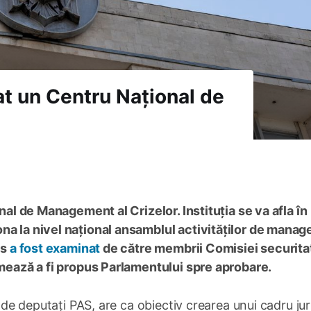
țat un Centru Național de
onal de Management al Crizelor. Instituția se va afla în
ona la nivel național ansamblul activităților de mana
ns
a fost examinat
de către membrii Comisiei securita
rmează a fi propus Parlamentului spre aprobare.
de deputați PAS, are ca obiectiv crearea unui cadru jur