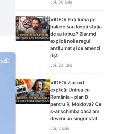
Joi, 30 iulie
VIDEO/ Poți fuma pe
balcon sau lângă stația
de autobuz? Ziar.md
explică noile reguli
antifumat și ce amenzi
riști
Joi, 23 iulie
VIDEO/ Ziar.md
explică: Unirea cu
România – plan B
pentru R. Moldova? Ce
s-ar schimba dacă am
deveni un singur stat
Joi, 2 iulie