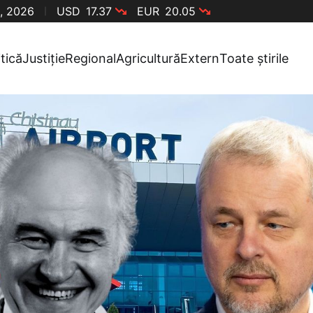
, 2026
USD
17.37
EUR
20.05
itică
Justiție
Regional
Agricultură
Extern
Toate știrile