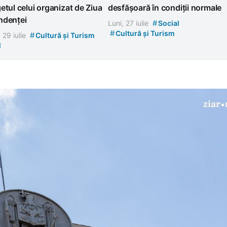
etul celui organizat de Ziua
desfășoară în condiții normale
ndenței
#
Luni, 27 iulie
Social
#
Cultură și Turism
#
, 29 iulie
Cultură și Turism
l