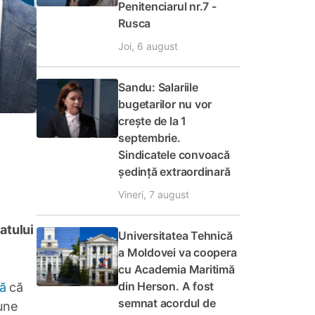
Penitenciarul nr.7 -
Rusca
Joi, 6 august
Sandu: Salariile
bugetarilor nu vor
crește de la 1
septembrie.
Sindicatele convoacă
ședință extraordinară
Vineri, 7 august
atului
Universitatea Tehnică
a Moldovei va coopera
cu Academia Maritimă
din Herson. A fost
să
că
semnat acordul de
pune