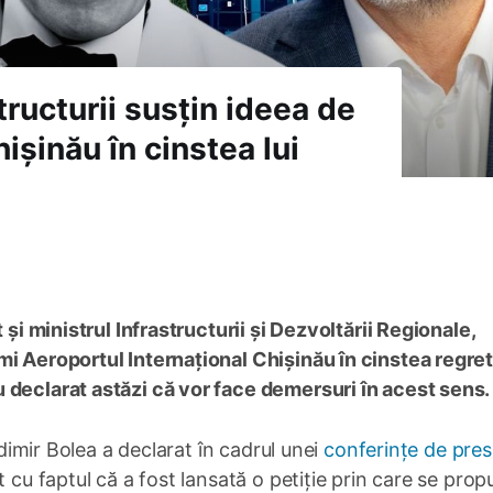
structurii susțin ideea de
șinău în cinstea lui
 și ministrul Infrastructurii și Dezvoltării Regionale,
mi Aeroportul Internațional Chișinău în cinstea regret
 declarat astăzi că vor face demersuri în acest sens.
adimir Bolea a declarat în cadrul unei
conferințe de pre
t cu faptul că a fost lansată o petiție prin care se pro