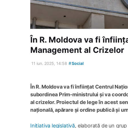
În R. Moldova va fi înfiin
Management al Crizelor
#
11 iun. 2025, 14:58
Social
În R. Moldova va fi înființat Centrul Nați
subordinea Prim-ministrului și va coord
al crizelor. Proiectul de lege în acest se
națională, apărare și ordine publică și u
Inițiativa legislativă
, elaborată de un grup 