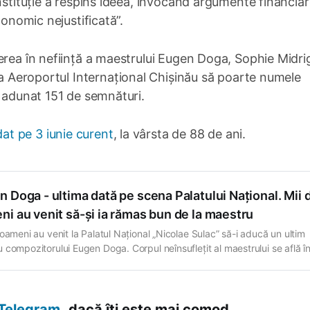
nstituție a respins ideea, invocând argumente financiar
conomic nejustificată”.
erea în neființă a maestrului Eugen Doga, Sophie Midri
a Aeroportul Internațional Chișinău să poarte numele
a adunat 151 de semnături.
at pe 3 iunie curent
, la vârsta de 88 de ani.
 Doga - ultima dată pe scena Palatului Național. Mii 
i au venit să-și ia rămas bun de la maestru
 oameni au venit la Palatul Național „Nicolae Sulac” să-i aducă un ultim
 compozitorului Eugen Doga. Corpul neînsuflețit al maestrului se află î
clipe în sala mare a Palatului Național „Nicolae Sulac”, unde are loc
nia „In memoriam Eugen Doga” și mitingul de doliu. Toți cei…
Telegram,
dacă îți este mai comod.