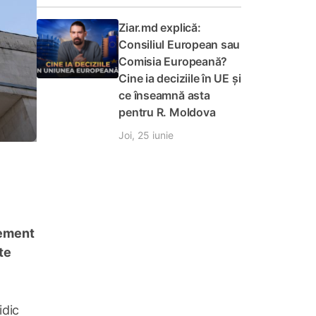
Ziar.md explică:
Consiliul European sau
Comisia Europeană?
Cine ia deciziile în UE și
ce înseamnă asta
pentru R. Moldova
Joi, 25 iunie
gement
te
idic