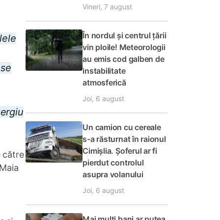
Vineri, 7 august
În nordul și centrul țării
lele
vin ploile! Meteorologii
au emis cod galben de
 se
instabilitate
atmosferică
Joi, 6 august
Sergiu
Un camion cu cereale
s-a răsturnat în raionul
Cimișlia. Șoferul ar fi
 către
pierdut controlul
 Maia
asupra volanului
Joi, 6 august
Mai mulți bani ar putea