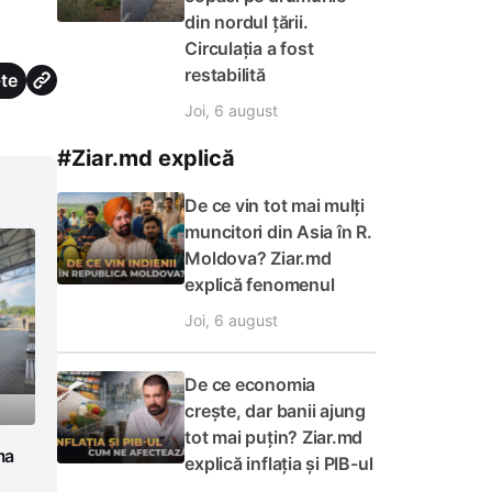
din nordul țării.
Circulația a fost
restabilită
te
Joi, 6 august
#Ziar.md explică
De ce vin tot mai mulți
muncitori din Asia în R.
Moldova? Ziar.md
explică fenomenul
Joi, 6 august
De ce economia
crește, dar banii ajung
tot mai puțin? Ziar.md
ma
explică inflația și PIB-ul