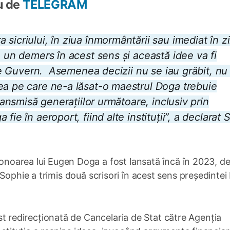
u de
TELEGRAM
sicriului, în ziua înmormântării sau imediat în zi
e un demers în acest sens și această idee va fi
l de Guvern. Asemenea decizii nu se iau grăbit, nu
ea pe care ne-a lăsat-o maestrul Doga trebuie
transmisă generațiilor următoare, inclusiv prin
ie în aeroport, fiind alte instituții”, a declarat 
 onoarea lui Eugen Doga a fost lansată încă în 2023, de
 Sophie a trimis două scrisori în acest sens președintei
fost redirecționată de Cancelaria de Stat către Agenția