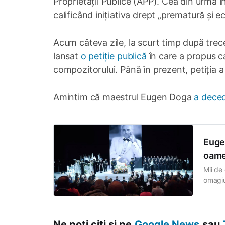
Proprietății Publice (APP). Cea din urmă i
calificând inițiativa drept „prematură și e
Acum câteva zile, la scurt timp după trec
lansat
o petiție publică
în care a propus c
compozitorului. Până în prezent, petiția 
Amintim că maestrul Eugen Doga
a deced
Eugen
oamen
Mii de
omagiu
aceste 
ceremo
Ne poți citi și pe
Google News
sau