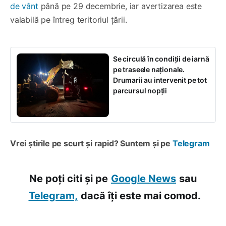
de vânt
până pe 29 decembrie, iar avertizarea este
valabilă pe întreg teritoriul țării.
Se circulă în condiții de iarnă
pe traseele naționale.
Drumarii au intervenit pe tot
parcursul nopții
Vrei știrile pe scurt și rapid? Suntem și pe
Telegram
Ne poți citi și pe
Google News
sau
Telegram,
dacă îți este mai comod.