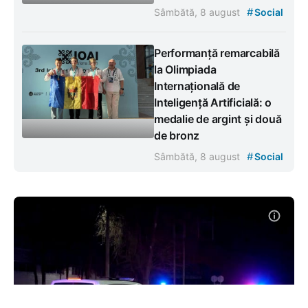
#
Sâmbătă, 8 august
Social
Performanță remarcabilă
la Olimpiada
Internațională de
Inteligență Artificială: o
medalie de argint și două
de bronz
#
Sâmbătă, 8 august
Social