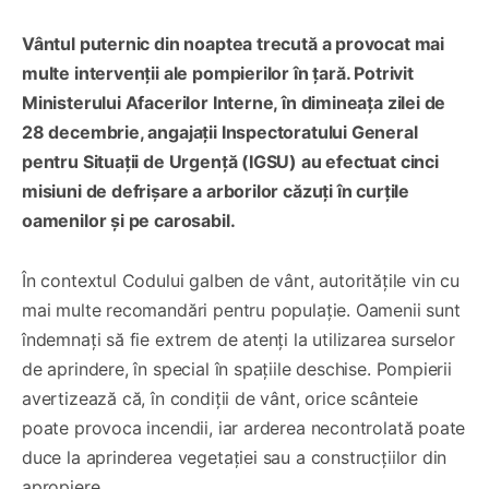
Vântul puternic din noaptea trecută a provocat mai
multe intervenții ale pompierilor în țară. Potrivit
Ministerului Afacerilor Interne, în dimineața zilei de
28 decembrie, angajații Inspectoratului General
pentru Situații de Urgență (IGSU) au efectuat cinci
misiuni de defrișare a arborilor căzuți în curțile
oamenilor și pe carosabil.
În contextul Codului galben de vânt, autoritățile vin cu
mai multe recomandări pentru populație. Oamenii sunt
îndemnați să fie extrem de atenți la utilizarea surselor
de aprindere, în special în spațiile deschise. Pompierii
avertizează că, în condiții de vânt, orice scânteie
poate provoca incendii, iar arderea necontrolată poate
duce la aprinderea vegetației sau a construcțiilor din
apropiere.