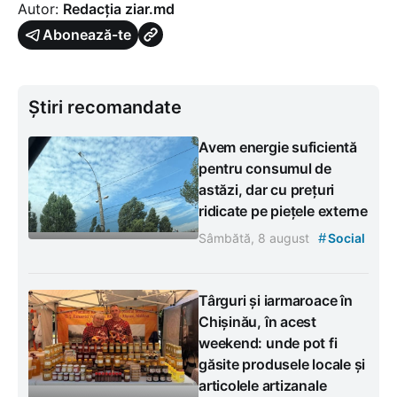
Autor:
Redacția ziar.md
Abonează-te
Știri recomandate
Avem energie suficientă
pentru consumul de
astăzi, dar cu prețuri
ridicate pe piețele externe
#
Sâmbătă, 8 august
Social
Târguri și iarmaroace în
Chișinău, în acest
weekend: unde pot fi
găsite produsele locale și
articolele artizanale