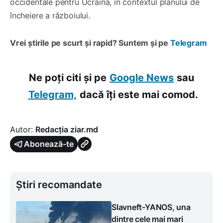
occidentale pentru Ucraina, în contextul planului de
încheiere a războiului.
Vrei știrile pe scurt și rapid? Suntem și pe
Telegram
Ne poți citi și pe
Google News
sau
Telegram,
dacă îți este mai comod.
Autor:
Redacția ziar.md
Abonează-te
Știri recomandate
Slavneft-YANOS, una
dintre cele mai mari