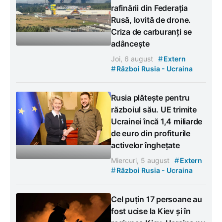
rafinării din Federația
Rusă, lovită de drone.
Criza de carburanți se
adâncește
#
Joi, 6 august
Extern
#
Război Rusia - Ucraina
Rusia plătește pentru
războiul său. UE trimite
Ucrainei încă 1,4 miliarde
de euro din profiturile
activelor înghețate
#
Miercuri, 5 august
Extern
#
Război Rusia - Ucraina
Cel puțin 17 persoane au
fost ucise la Kiev și în