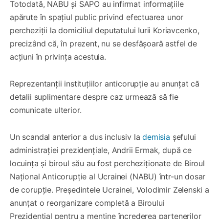
Totodată, NABU și SAPO au infirmat informațiile
apărute în spațiul public privind efectuarea unor
percheziții la domiciliul deputatului Iurii Koriavcenko,
precizând că, în prezent, nu se desfășoară astfel de
acțiuni în privința acestuia.
Reprezentanții instituțiilor anticorupție au anunțat că
detalii suplimentare despre caz urmează să fie
comunicate ulterior.
Un scandal anterior a dus inclusiv la
demisia
șefului
administrației prezidențiale, Andrii Ermak, după ce
locuința și biroul său au fost percheziționate de Biroul
Național Anticorupție al Ucrainei (NABU) într-un dosar
de corupție. Președintele Ucrainei, Volodimir Zelenski a
anunțat o reorganizare completă a Biroului
Prezidențial pentru a menține încrederea partenerilor