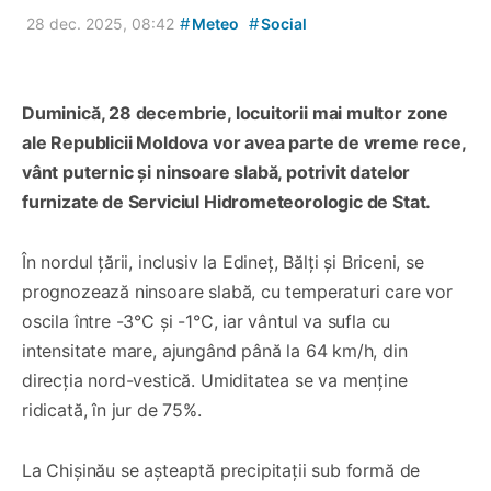
#
#
28 dec. 2025, 08:42
Meteo
Social
Duminică, 28 decembrie, locuitorii mai multor zone
ale Republicii Moldova vor avea parte de vreme rece,
vânt puternic și ninsoare slabă, potrivit datelor
furnizate de Serviciul Hidrometeorologic de Stat.
În nordul țării, inclusiv la Edineț, Bălți și Briceni, se
prognozează ninsoare slabă, cu temperaturi care vor
oscila între -3°C și -1°C, iar vântul va sufla cu
intensitate mare, ajungând până la 64 km/h, din
direcția nord-vestică. Umiditatea se va menține
ridicată, în jur de 75%.
La Chișinău se așteaptă precipitații sub formă de