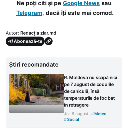
Ne poți citi și pe
Google News
sau
Telegram,
dacă îți este mai comod.
Autor:
Redacția ziar.md
Abonează-te
Știri recomandate
R. Moldova nu scapă nici
pe 7 august de codurile
de caniculă, însă
temperaturile de foc bat
în retragere
#
Joi, 6 august
Meteo
#
Social