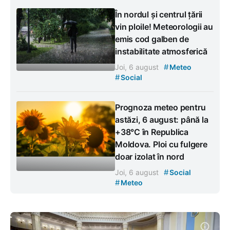
În nordul și centrul țării
vin ploile! Meteorologii au
emis cod galben de
instabilitate atmosferică
#
Joi, 6 august
Meteo
#
Social
Prognoza meteo pentru
astăzi, 6 august: până la
+38°C în Republica
Moldova. Ploi cu fulgere
doar izolat în nord
#
Joi, 6 august
Social
#
Meteo