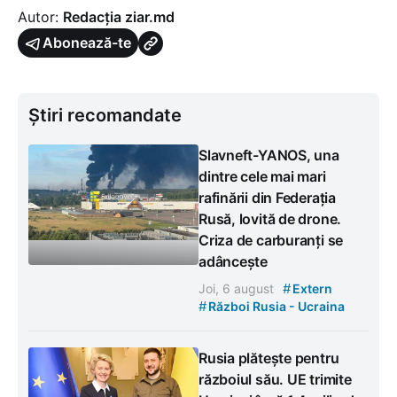
Autor:
Redacția ziar.md
Abonează-te
Știri recomandate
Slavneft-YANOS, una
dintre cele mai mari
rafinării din Federația
Rusă, lovită de drone.
Criza de carburanți se
adâncește
#
Joi, 6 august
Extern
#
Război Rusia - Ucraina
Rusia plătește pentru
războiul său. UE trimite