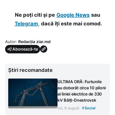
Ne poți citi și pe
Google News
sau
Telegram,
dacă îți este mai comod.
Autor:
Redacția ziar.md
Abonează-te
Știri recomandate
ULTIMA ORĂ: Furtunile
au doborât circa 10 piloni
ai liniei electrice de 330
kV Bălți-Dnestrovsk
#
Joi, 6 august
Social