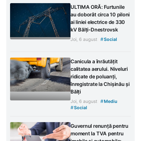
ULTIMA ORĂ: Furtunile
au doborât circa 10 piloni
ai liniei electrice de 330
kV Bălți-Dnestrovsk
#
Joi, 6 august
Social
Canicula a înrăutățit
calitatea aerului. Niveluri
ridicate de poluanți,
înregistrate la Chișinău și
Bălți
#
Joi, 6 august
Mediu
#
Social
Guvernul renunță pentru
moment la TVA pentru
imobile și automobile: