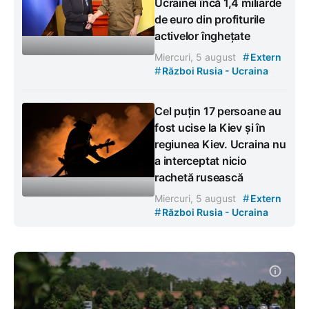
Ucrainei încă 1,4 miliarde
de euro din profiturile
activelor înghețate
#
Miercuri, 5 august
Extern
#
Război Rusia - Ucraina
Cel puțin 17 persoane au
fost ucise la Kiev și în
regiunea Kiev. Ucraina nu
a interceptat nicio
rachetă rusească
#
Miercuri, 5 august
Extern
#
Război Rusia - Ucraina