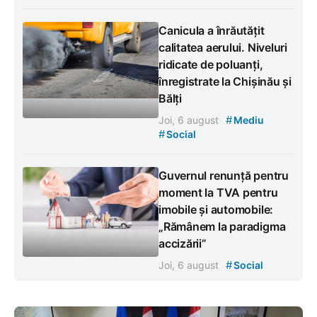
Canicula a înrăutățit
calitatea aerului. Niveluri
ridicate de poluanți,
înregistrate la Chișinău și
Bălți
#
Joi, 6 august
Mediu
#
Social
Guvernul renunță pentru
moment la TVA pentru
imobile și automobile:
„Rămânem la paradigma
accizării”
#
Joi, 6 august
Social