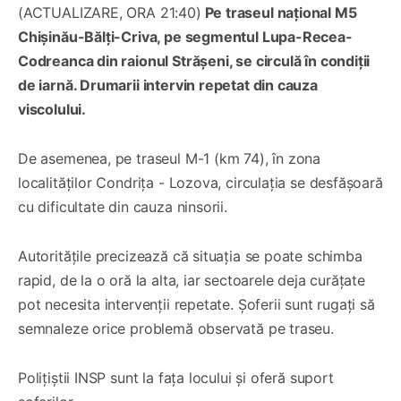
(ACTUALIZARE, ORA 21:40)
Pe traseul național M5
Chișinău-Bălți-Criva, pe segmentul Lupa-Recea-
Codreanca din raionul Strășeni, se circulă în condiții
de iarnă. Drumarii intervin repetat din cauza
viscolului.
De asemenea, pe traseul M-1 (km 74), în zona
localităților Condrița - Lozova, circulația se desfășoară
cu dificultate din cauza ninsorii.
Autoritățile precizează că situația se poate schimba
rapid, de la o oră la alta, iar sectoarele deja curățate
pot necesita intervenții repetate. Șoferii sunt rugați să
semnaleze orice problemă observată pe traseu.
Polițiștii INSP sunt la fața locului și oferă suport