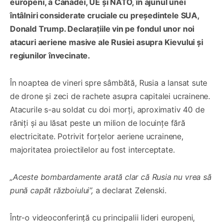
europeni, a Canadei, UE și NATO, în ajunul unei
întâlniri considerate cruciale cu președintele SUA,
Donald Trump. Declarațiile vin pe fondul unor noi
atacuri aeriene masive ale Rusiei asupra Kievului și
regiunilor învecinate.
În noaptea de vineri spre sâmbătă, Rusia a lansat sute
de drone și zeci de rachete asupra capitalei ucrainene.
Atacurile s-au soldat cu doi morți, aproximativ 40 de
răniți și au lăsat peste un milion de locuințe fără
electricitate. Potrivit forțelor aeriene ucrainene,
majoritatea proiectilelor au fost interceptate.
„Aceste bombardamente arată clar că Rusia nu vrea să
pună capăt războiului”,
a declarat Zelenski.
Într-o videoconferință cu principalii lideri europeni,