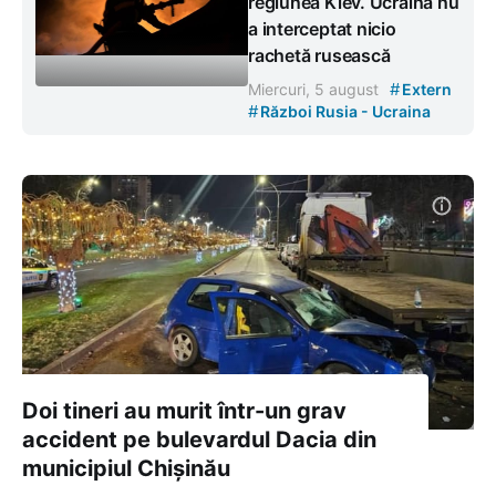
regiunea Kiev. Ucraina nu
a interceptat nicio
rachetă rusească
#
Miercuri, 5 august
Extern
#
Război Rusia - Ucraina
Doi tineri au murit într-un grav
accident pe bulevardul Dacia din
municipiul Chișinău