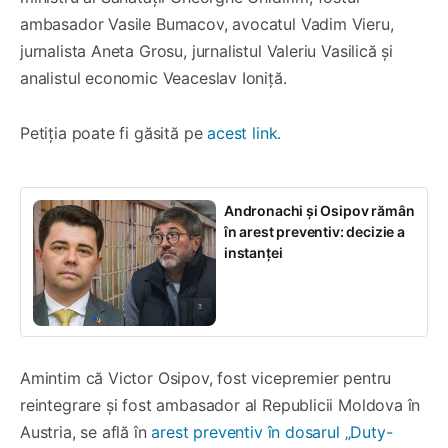
ambasador Vasile Bumacov, avocatul Vadim Vieru,
jurnalista Aneta Grosu, jurnalistul Valeriu Vasilică și
analistul economic Veaceslav Ioniță.
Petiția poate fi găsită pe
acest link.
Andronachi și Osipov rămân
în arest preventiv: decizie a
instanței
Amintim că Victor Osipov, fost vicepremier pentru
reintegrare și fost ambasador al Republicii Moldova în
Austria, se află în
arest preventiv în dosarul „Duty-