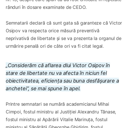
rânduri în dosare examinate de CEDO.
Semnatarii declară că sunt gata să garanteze că Victor
Osipov va respecta orice măsură preventivă
neprivativă de libertate și se va prezenta la organul de
urmărire penală ori de câte ori va fi citat legal.
„Considerăm că aflarea dlui Victor Osipov în
stare de libertate nu va afecta în niciun fel
obiectivitatea, eficiența sau buna desfășurare a
anchetei”, se mai spune în apel.
Printre semnatari se numără academicianul Mihai
Cimpoi, fostul ministru al Justiției Alexandru Tănase,
fostul ministru al Apărării Vitalie Marinuța, fostul
ministru al Sănătății Gheorghe Ghidirim, fostul