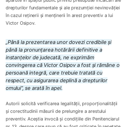
drepturilor fundamentale și ale prezumției nevinovăției
în cazul reținerii și menținerii în arest preventiv a lui
Victor Osipov.
„Până la prezentarea unor dovezi credibile și
până la pronunțarea hotărârii definitive a
instanțelor de judecată, ne exprimăm
convingerea că Victor Osipov a fost și rămâne o
persoană integră, care trebuie tratată cu
respect, cu asigurarea deplină a drepturilor
omului”, se arată în apel.
Autorii solicită verificarea legalității, proporționalității
și corectitudinii măsurii de prelungire a arestului
preventiv. Aceștia invocă și condițiile din Penitenciarul
nr. 13, despre care spun că au fost criticate în repetate