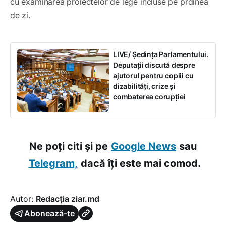
cu examinarea proiectelor de lege incluse pe prdinea
de zi.
LIVE/ Ședința Parlamentului.
Deputații discută despre
ajutorul pentru copiii cu
dizabilități, crize și
combaterea corupției
Ne poți citi și pe
Google News
sau
Telegram,
dacă îți este mai comod.
Autor:
Redacția ziar.md
Abonează-te