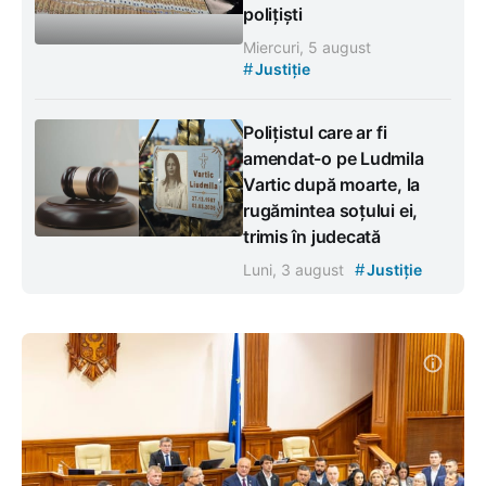
polițiști
Miercuri, 5 august
#
Justiție
Polițistul care ar fi
amendat-o pe Ludmila
Vartic după moarte, la
rugămintea soțului ei,
trimis în judecată
#
Luni, 3 august
Justiție