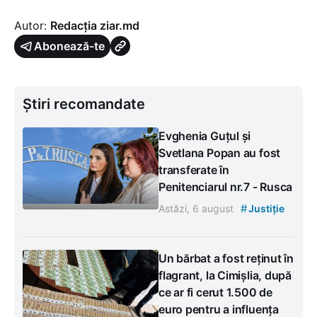
Autor:
Redacția ziar.md
Abonează-te
Știri recomandate
Evghenia Guțul și
Svetlana Popan au fost
transferate în
Penitenciarul nr.7 - Rusca
#
Astăzi, 6 august
Justiție
Un bărbat a fost reținut în
flagrant, la Cimișlia, după
ce ar fi cerut 1.500 de
euro pentru a influența