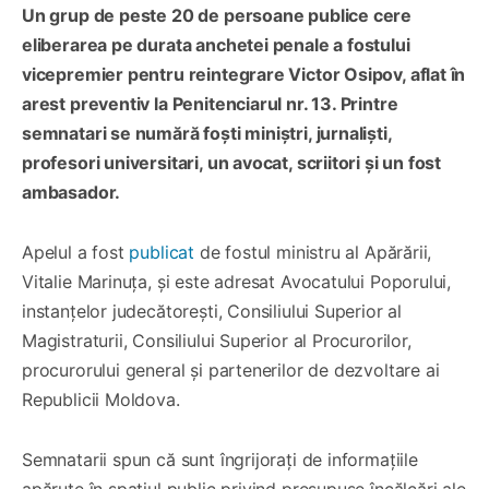
Un grup de peste 20 de persoane publice cere
eliberarea pe durata anchetei penale a fostului
vicepremier pentru reintegrare Victor Osipov, aflat în
arest preventiv la Penitenciarul nr. 13. Printre
semnatari se numără foști miniștri, jurnaliști,
profesori universitari, un avocat, scriitori și un fost
ambasador.
Apelul a fost
publicat
de fostul ministru al Apărării,
Vitalie Marinuța, și este adresat Avocatului Poporului,
instanțelor judecătorești, Consiliului Superior al
Magistraturii, Consiliului Superior al Procurorilor,
procurorului general și partenerilor de dezvoltare ai
Republicii Moldova.
Semnatarii spun că sunt îngrijorați de informațiile
apărute în spațiul public privind presupuse încălcări ale