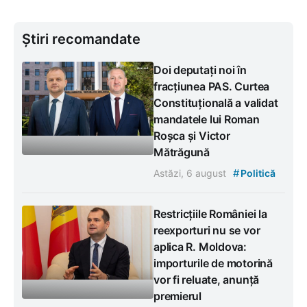
Știri recomandate
Doi deputați noi în
fracțiunea PAS. Curtea
Constituțională a validat
mandatele lui Roman
Roșca și Victor
Mătrăgună
#
Astăzi, 6 august
Politică
Restricțiile României la
reexporturi nu se vor
aplica R. Moldova:
importurile de motorină
vor fi reluate, anunță
premierul