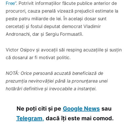
Free”
. Potrivit informațiilor făcute publice anterior de
procurori, cauza penală vizează prejudicii estimate la
peste patru miliarde de lei. În același dosar sunt
cercetați și fostul deputat democrat Vladimir
Andronachi, dar și Sergiu Formusatîi.
Victor Osipov și avocații săi resping acuzațiile și susțin
că dosarul ar fi motivat politic.
NOTĂ: Orice persoană acuzată beneficiază de
prezumția nevinovăției până la pronunțarea unei
hotărâri definitive și irevocabile a instanței.
Ne poți citi și pe
Google News
sau
Telegram,
dacă îți este mai comod.