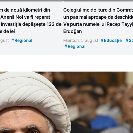
 de nouă kilometri din
Colegiul moldo-turc din Comrat
 Anenii Noi va fi reparat
un pas mai aproape de deschid
. Investiția depășește 122 de
Va purta numele lui Recep Tayy
e de lei
Erdoğan
#
#
#
august
Regional
Miercuri, 5 august
Educație
So
#
Regional