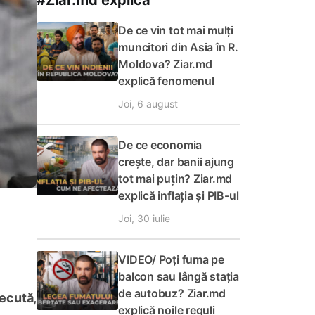
#Ziar.md explică
De ce vin tot mai mulți
muncitori din Asia în R.
Moldova? Ziar.md
explică fenomenul
Joi, 6 august
De ce economia
crește, dar banii ajung
tot mai puțin? Ziar.md
explică inflația și PIB-ul
Joi, 30 iulie
VIDEO/ Poți fuma pe
balcon sau lângă stația
de autobuz? Ziar.md
recută,
explică noile reguli