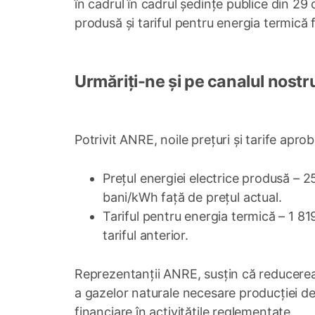
în cadrul în cadrul ședințe publice din 29
produsă și tariful pentru energia termică
Urmăriți-ne și pe canalul nostr
Potrivit ANRE, noile prețuri și tarife apr
Prețul energiei electrice produsă – 
bani/kWh față de prețul actual.
Tariful pentru energia termică – 1 81
tariful anterior.
Reprezentanții ANRE, susțin că reducerea ta
a gazelor naturale necesare producției de 
financiare în activitățile reglementate.