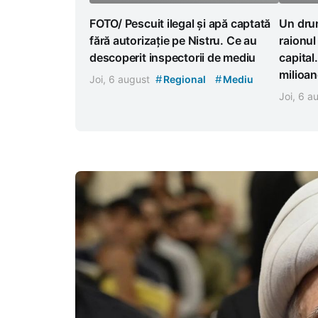
FOTO/ Pescuit ilegal și apă captată
Un drum
fără autorizație pe Nistru. Ce au
raionul
descoperit inspectorii de mediu
capital
milioan
#
#
Joi, 6 august
Regional
Mediu
Joi, 6 