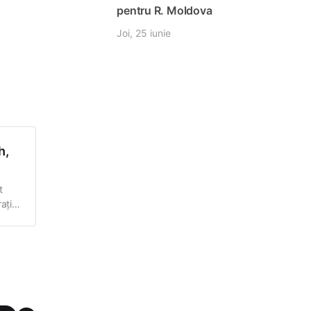
pentru R. Moldova
Joi, 25 iunie
h,
t
ație,
h, a