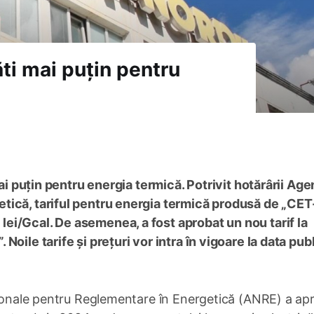
lăti mai puțin pentru
mai puțin pentru energia termică. Potrivit hotărârii Age
tică, tariful pentru energia termică produsă de „CET
ei/Gcal. De asemenea, a fost aprobat un nou tarif la
oile tarife și prețuri vor intra în vigoare la data publ
ționale pentru Reglementare în Energetică (ANRE) a ap