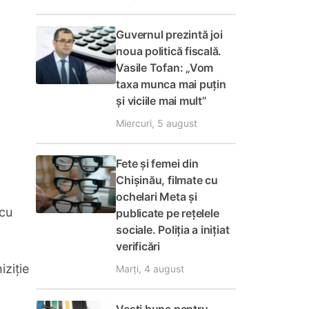
Guvernul prezintă joi
noua politică fiscală.
Vasile Tofan: „Vom
taxa munca mai puțin
și viciile mai mult”
Miercuri, 5 august
Fete și femei din
Chișinău, filmate cu
ochelari Meta și
 cu
publicate pe rețelele
sociale. Poliția a inițiat
verificări
iziție
Marți, 4 august