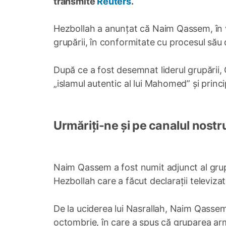
transmite
Reuters
.
Hezbollah a anunțat că Naim Qassem, în vâr
grupării, în conformitate cu procesul său 
După ce a fost desemnat liderul grupării
„islamul autentic al lui Mahomed” şi princi
Urmăriți-ne și pe canalul nostr
Naim Qassem a fost numit adjunct al grupă
Hezbollah care a făcut declarații televiza
De la uciderea lui Nasrallah, Naim Qassem a
octombrie, în care a spus că gruparea arma