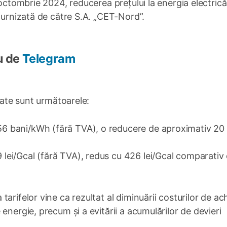
 octombrie 2024, reducerea prețului la energia electrică
 furnizată de către S.A. „CET-Nord”.
u de
Telegram
obate sunt următoarele:
256 bani/kWh (fără TVA), o reducere de aproximativ 20
9 lei/Gcal (fără TVA), redus cu 426 lei/Gcal comparativ
rifelor vine ca rezultat al diminuării costurilor de ach
energie, precum și a evitării a acumulărilor de devieri