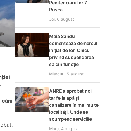
Penitenciarul nr.7 -
Rusca
Joi, 6 august
Maia Sandu
comentează demersul
inițiat de Ion Chicu
privind suspendarea
sa din funcție
Miercuri, 5 august
nției
-
ANRE a aprobat noi
tarife la apă și
icării
canalizare în mai multe
localități. Unde se
scumpesc serviciile
robat,
Marți, 4 august