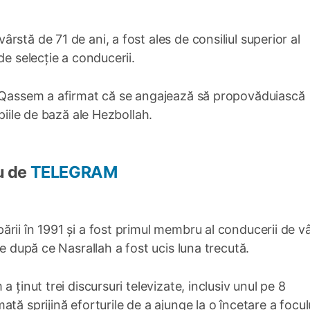
stă de 71 de ani, a fost ales de consiliul superior al
de selecție a conducerii.
, Qassem a afirmat că se angajează să propovăduiască
piile de bază ale Hezbollah.
u de
TELEGRAM
rii în 1991 şi a fost primul membru al conducerii de vâ
te după ce Nasrallah a fost ucis luna trecută.
 ținut trei discursuri televizate, inclusiv unul pe 8
tă sprijină eforturile de a ajunge la o încetare a focul