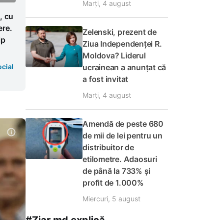
Marți, 4 august
, cu
ere.
Zelenski, prezent de
ip
Ziua Independenței R.
Moldova? Liderul
ucrainean a anunțat că
cial
a fost invitat
Marți, 4 august
Amendă de peste 680
de mii de lei pentru un
distribuitor de
etilometre. Adaosuri
de până la 733% și
profit de 1.000%
Miercuri, 5 august