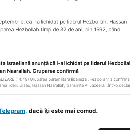
eptembrie, că l-a lichidat pe liderul Hezbollah, Hassan
parea Hezbollah timp de 32 de ani, din 1992, când
a israeliană anunță că l-a lichidat pe liderul Hezbolla
an Nasrallah. Gruparea confirmă
IZARE (14:49) Gruparea paramilitară libaneză „Hezbollah” a confirma
rea liderului său, Hassan Nasrallah, transmite Al Jazeera. „Într-o declar
libanez a confirmat afirmațiile israeliene că liderul său, Hassan Nasralla
cis ieri”, a informat agenția de presă. ȘTIRE…
Telegram,
dacă îți este mai comod.