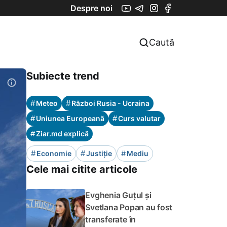
Despre noi
Caută
Subiecte trend
#
#
Meteo
Război Rusia - Ucraina
#
#
Uniunea Europeană
Curs valutar
#
Ziar.md explică
#
#
#
Economie
Justiție
Mediu
Cele mai citite articole
Evghenia Guțul și
Svetlana Popan au fost
transferate în