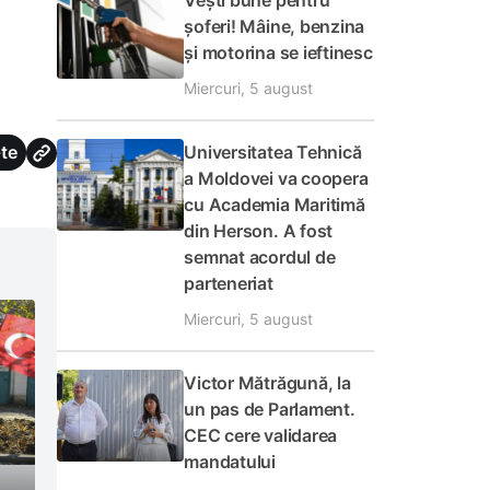
Vești bune pentru
șoferi! Mâine, benzina
și motorina se ieftinesc
Miercuri, 5 august
Universitatea Tehnică
te
a Moldovei va coopera
cu Academia Maritimă
din Herson. A fost
semnat acordul de
parteneriat
Miercuri, 5 august
Victor Mătrăgună, la
un pas de Parlament.
CEC cere validarea
mandatului