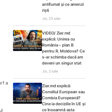
antifumat și ce amenzi
riști
Joi, 23 iulie
VIDEO/ Ziar.md
explică: Unirea cu
România – plan B
pentru R. Moldova? Ce
s-ar schimba dacă am
deveni un singur stat
Joi, 2 iulie
rf a
Ziar.md explică:
Consiliul European sau
Comisia Europeană?
Cine ia deciziile în UE și
ce înseamnă asta
ui