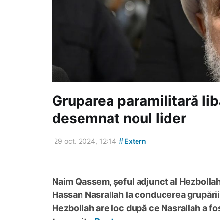
Gruparea paramilitară li
desemnat noul lider
#
29 oct. 2024, 12:14
Extern
Naim Qassem, șeful adjunct al Hezbollah
Hassan Nasrallah la conducerea grupării,
Hezbollah are loc după ce Nasrallah a fost