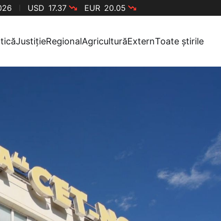
2026
USD
17.37
EUR
20.05
itică
Justiție
Regional
Agricultură
Extern
Toate știrile