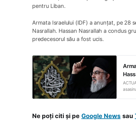
pentru Liban.
Armata Israelului (IDF) a anunțat, pe 28 s
Nasrallah. Hassan Nasrallah a condus gru
predecesorul său a fost ucis.
Armat
Hass
ACTUAL
asasina
grupul 
fost u
Ne poți citi și pe
Google News
sau