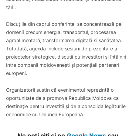
țării.
Discuțiile din cadrul conferinței se concentrează pe
domenii precum energia, transportul, procesarea
agroalimentară, transformarea digitală și sănătatea.
Totodată, agenda include sesiuni de prezentare a
proiectelor strategice, discuții cu investitori și întâlniri
între companii moldovenești și potențiali parteneri
europeni.
Organizatorii susțin că evenimentul reprezintă o
oportunitate de a promova Republica Moldova ca
destinație pentru investiții și de a consolida legăturile
economice cu Uniunea Europeană.
Ne poți citi și pe
Google News
sau