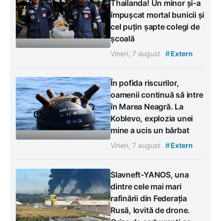
Thailanda! Un minor și-a
împușcat mortal bunicii și
cel puțin șapte colegi de
școală
#
Vineri, 7 august
Extern
În pofida riscurilor,
oamenii continuă să intre
în Marea Neagră. La
Koblevo, explozia unei
mine a ucis un bărbat
#
Vineri, 7 august
Extern
Slavneft-YANOS, una
dintre cele mai mari
rafinării din Federația
Rusă, lovită de drone.