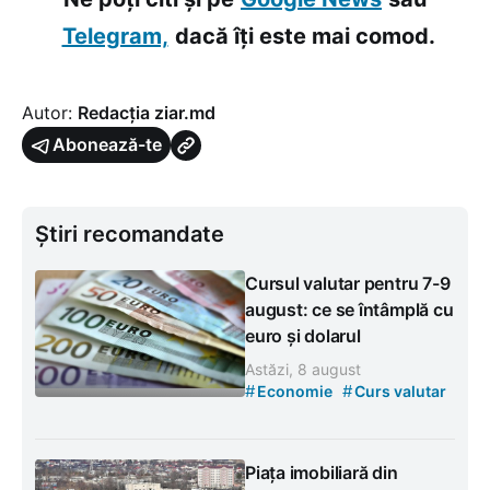
Telegram,
dacă îți este mai comod.
Autor:
Redacția ziar.md
Abonează-te
Știri recomandate
Cursul valutar pentru 7-9
august: ce se întâmplă cu
euro și dolarul
Astăzi, 8 august
#
#
Economie
Curs valutar
Piața imobiliară din