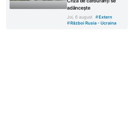
Criza de carburanți se
adâncește
#
Joi, 6 august
Extern
#
Război Rusia - Ucraina
Contacte