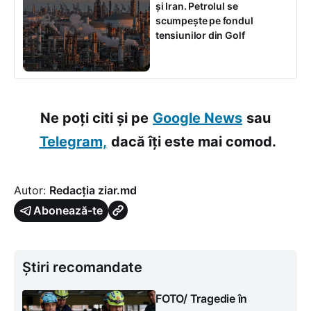
și Iran. Petrolul se
scumpește pe fondul
tensiunilor din Golf
Ne poți citi și pe
Google News
sau
Telegram,
dacă îți este mai comod.
Autor:
Redacția ziar.md
Abonează-te
Știri recomandate
FOTO/ Tragedie în