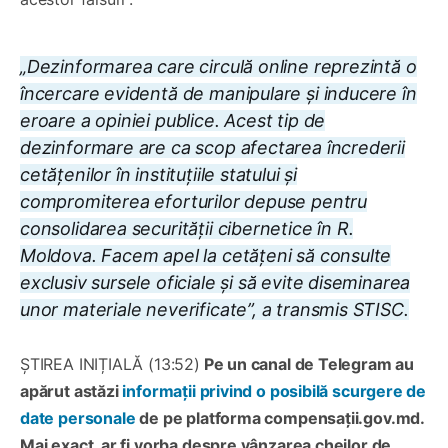
„Dezinformarea care circulă online reprezintă o
încercare evidentă de manipulare și inducere în
eroare a opiniei publice. Acest tip de
dezinformare are ca scop afectarea încrederii
cetățenilor în instituțiile statului și
compromiterea eforturilor depuse pentru
consolidarea securității cibernetice în R.
Moldova. Facem apel la cetățeni să consulte
exclusiv sursele oficiale și să evite diseminarea
unor materiale neverificate”, a transmis STISC.
ȘTIREA INIȚIALĂ (13:52)
Pe un canal de Telegram au
apărut astăzi
informații privind o posibilă scurgere de
date personale
de pe platforma compensații.gov.md.
Mai exact, ar fi vorba despre vânzarea cheilor de