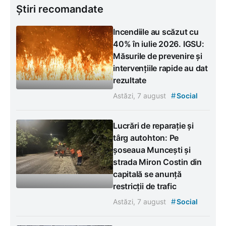
Știri recomandate
Incendiile au scăzut cu
40% în iulie 2026. IGSU:
Măsurile de prevenire și
intervențiile rapide au dat
rezultate
#
Astăzi, 7 august
Social
Lucrări de reparație și
târg autohton: Pe
șoseaua Muncești și
strada Miron Costin din
capitală se anunță
restricții de trafic
#
Astăzi, 7 august
Social