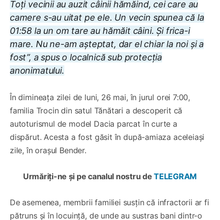
Toți vecinii au auzit câinii hămăind, cei care au
camere s-au uitat pe ele. Un vecin spunea că la
01:58 la un om tare au hămăit câini. Și frica-i
mare. Nu ne-am așteptat, dar el chiar la noi și a
fost”, a spus o localnică sub protecția
anonimatului.
În dimineața zilei de luni, 26 mai, în jurul orei 7:00,
familia Trocin din satul Tănătari a descoperit că
autoturismul de model Dacia parcat în curte a
dispărut. Acesta a fost găsit în după-amiaza aceleiași
zile, în orașul Bender.
Urmăriți-ne și pe canalul nostru de
TELEGRAM
De asemenea, membrii familiei susțin că infractorii ar fi
pătruns și în locuință, de unde au sustras bani dintr-o