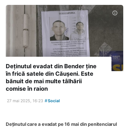
Deținutul evadat din Bender ține
în frică satele din Căușeni. Este
bănuit de mai multe tâlhării
comise în raion
#
27 mai 2025, 16:23
Social
Deținutul care a evadat pe 16 mai din penitenciarul