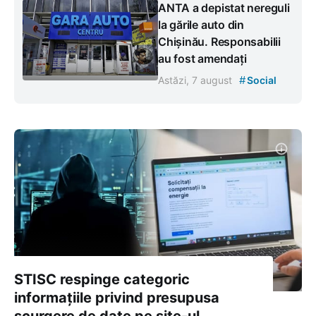
ANTA a depistat nereguli
la gările auto din
Chișinău. Responsabilii
au fost amendați
#
Astăzi, 7 august
Social
STISC respinge categoric
informațiile privind presupusa
scurgere de date pe site-ul