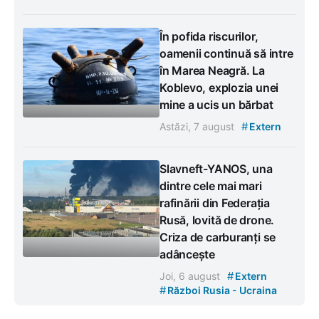
În pofida riscurilor,
oamenii continuă să intre
în Marea Neagră. La
Koblevo, explozia unei
mine a ucis un bărbat
#
Astăzi, 7 august
Extern
Slavneft-YANOS, una
dintre cele mai mari
rafinării din Federația
Rusă, lovită de drone.
Criza de carburanți se
adâncește
#
Joi, 6 august
Extern
#
Război Rusia - Ucraina