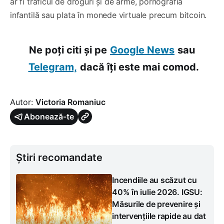
ar fi traficul de droguri și de arme, pornografia
infantilă sau plata în monede virtuale precum bitcoin.
Ne poți citi și pe
Google News
sau
Telegram,
dacă îți este mai comod.
Autor:
Victoria Romaniuc
Abonează-te
Știri recomandate
Incendiile au scăzut cu
40% în iulie 2026. IGSU:
Măsurile de prevenire și
intervențiile rapide au dat