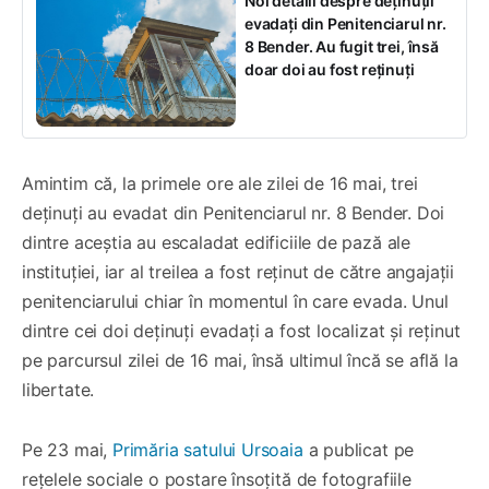
Noi detalii despre deținuții
evadați din Penitenciarul nr.
8 Bender. Au fugit trei, însă
doar doi au fost reținuți
Amintim că, la primele ore ale zilei de 16 mai, trei
deținuți au evadat din Penitenciarul nr. 8 Bender. Doi
dintre aceștia au escaladat edificiile de pază ale
instituției, iar al treilea a fost reținut de către angajații
penitenciarului chiar în momentul în care evada. Unul
dintre cei doi deținuți evadați a fost localizat și reținut
pe parcursul zilei de 16 mai, însă ultimul încă se află la
libertate.
Pe 23 mai,
Primăria satului Ursoaia
a publicat pe
rețelele sociale o postare însoțită de fotografiile