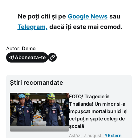
Ne poți citi și pe
Google News
sau
Telegram,
dacă îți este mai comod.
Autor:
Demo
Abonează-te
Știri recomandate
FOTO/ Tragedie în
Thailanda! Un minor și-a
împușcat mortal bunicii și
cel puțin șapte colegi de
școală
#
Astăzi, 7 august
Extern