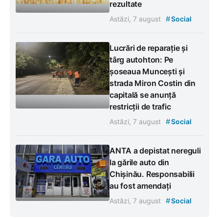
rezultate
#
Astăzi, 7 august
Social
Lucrări de reparație și
târg autohton: Pe
șoseaua Muncești și
strada Miron Costin din
capitală se anunță
restricții de trafic
#
Astăzi, 7 august
Social
ANTA a depistat nereguli
la gările auto din
Chișinău. Responsabilii
au fost amendați
#
Astăzi, 7 august
Social