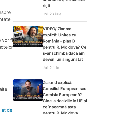
riști
despre
Joi, 23 iulie
entate
VIDEO/ Ziar.md
explică: Unirea cu
 vor fi
România – plan B
actelor
pentru R. Moldova? Ce
s-ar schimba dacă am
deveni un singur stat
Joi, 2 iulie
Ziar.md explică:
Consiliul European sau
alte
Comisia Europeană?
Cine ia deciziile în UE și
ce înseamnă asta
iat de
pentru R. Moldova