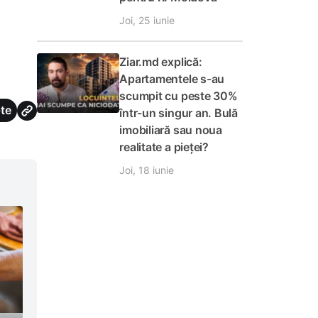
Joi, 25 iunie
Ziar.md explică:
Apartamentele s-au
scumpit cu peste 30%
te
într-un singur an. Bulă
imobiliară sau noua
realitate a pieței?
Joi, 18 iunie