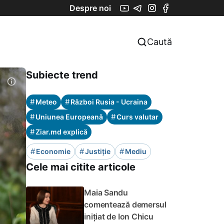
Despre noi
Caută
Subiecte trend
#
#
Meteo
Război Rusia - Ucraina
#
#
Uniunea Europeană
Curs valutar
#
Ziar.md explică
#
#
#
Economie
Justiție
Mediu
Cele mai citite articole
Maia Sandu
comentează demersul
inițiat de Ion Chicu