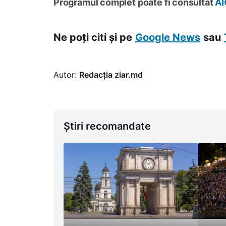
Programul complet poate fi consultat
AI
Ne poți citi și pe
Google News
sau
Autor:
Redacția ziar.md
Știri recomandate