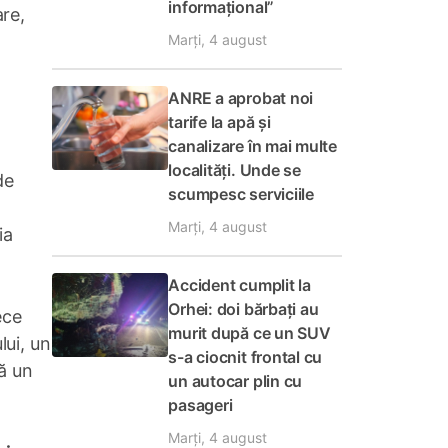
informațional”
are,
Marți, 4 august
ANRE a aprobat noi
tarife la apă și
canalizare în mai multe
localități. Unde se
de
scumpesc serviciile
Marți, 4 august
ia
Accident cumplit la
Orhei: doi bărbați au
ece
murit după ce un SUV
lui, un
s-a ciocnit frontal cu
că un
un autocar plin cu
pasageri
Marți, 4 august