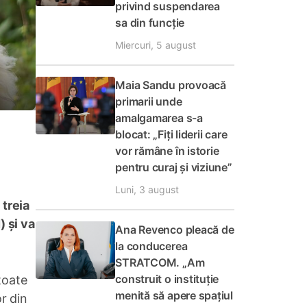
privind suspendarea
sa din funcție
Miercuri, 5 august
Maia Sandu provoacă
primarii unde
amalgamarea s-a
blocat: „Fiți liderii care
vor rămâne în istorie
pentru curaj și viziune”
Luni, 3 august
 treia
) și va
Ana Revenco pleacă de
la conducerea
STRATCOM. „Am
construit o instituție
 toate
menită să apere spațiul
or din