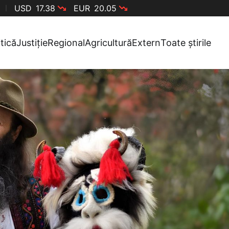
USD
17.38
EUR
20.05
itică
Justiție
Regional
Agricultură
Extern
Toate știrile