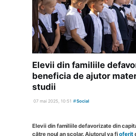
Elevii din familiile defav
beneficia de ajutor mater
studii
#
07 mai 2025, 10:51
Social
Elevii din familiile defavorizate din capi
către noul an școlar. Ajutorul va fi
oferit
d