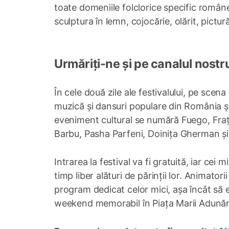
toate domeniile folclorice specific române
sculptura în lemn, cojocărie, olărit, pictur
Urmăriți-ne și pe canalul nostr
În cele două zile ale festivalului, pe sce
muzică și dansuri populare din România și 
eveniment cultural se numără Fuego, Fraț
Barbu, Pasha Parfeni, Doinița Gherman și m
Intrarea la festival va fi gratuită, iar cei
timp liber alături de părinții lor. Animator
program dedicat celor mici, așa încât să e
weekend memorabil în Piața Marii Adunări