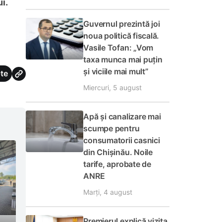
i.
Guvernul prezintă joi
noua politică fiscală.
Vasile Tofan: „Vom
taxa munca mai puțin
și viciile mai mult”
te
Miercuri, 5 august
Apă și canalizare mai
scumpe pentru
consumatorii casnici
din Chișinău. Noile
tarife, aprobate de
ANRE
Marți, 4 august
Premierul explică vizita