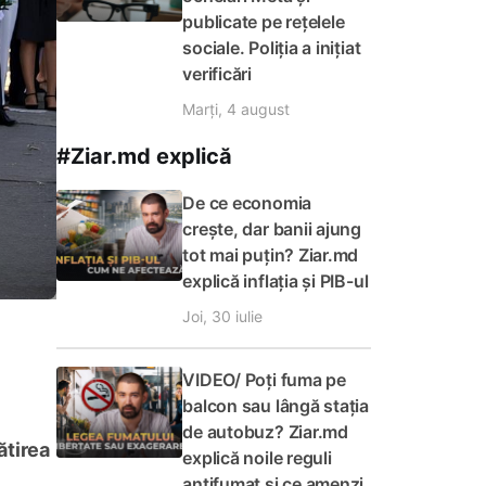
publicate pe rețelele
sociale. Poliția a inițiat
verificări
Marți, 4 august
#Ziar.md explică
De ce economia
crește, dar banii ajung
tot mai puțin? Ziar.md
explică inflația și PIB-ul
Joi, 30 iulie
VIDEO/ Poți fuma pe
balcon sau lângă stația
de autobuz? Ziar.md
ătirea
explică noile reguli
antifumat și ce amenzi