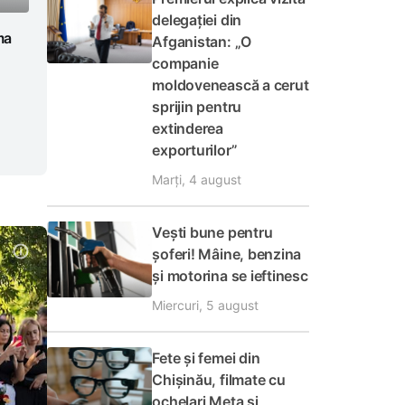
delegației din
ma
Afganistan: „O
companie
moldovenească a cerut
sprijin pentru
extinderea
exporturilor”
Marți, 4 august
Vești bune pentru
șoferi! Mâine, benzina
și motorina se ieftinesc
Miercuri, 5 august
Fete și femei din
Chișinău, filmate cu
ochelari Meta și