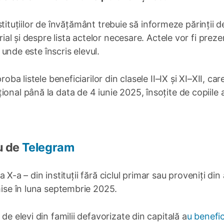
 instituțiilor de învățământ trebuie să informeze părinții 
rial și despre lista actelor necesare. Actele vor fi prez
a unde este înscris elevul.
oba listele beneficiarilor din clasele II–IX și XI–XII, care
onal până la data de 4 iunie 2025, însoțite de copiile 
u de
Telegram
 a X-a – din instituții fără ciclul primar sau proveniți din 
mise în luna septembrie 2025.
de elevi din familii defavorizate din capitală a
u benefic