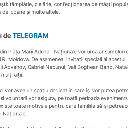
ști: tâmplărie, pielărie, confecționarea de măști popul
ă de icoane și multe altele.
u de
TELEGRAM
na din Piața Marii Adunări Naționale vor urca ansambluri 
R. Moldova. De asemenea, invitații speciali ai acestui
ii Advahov, Gabriel Nebunul, Vali Boghean Band, Natal
ulți alții.
 mici vor avea un spațiu dedicat în care își vor putea petr
ii și voluntarii vor asigura, pe toată perioada evenimentu
xiste toate motivele pentru care familiile să-și petrea
 Naționale.