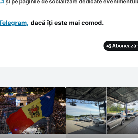
CI
și pe paginile de socializare dedicate evenimentulu
Telegram,
dacă îți este mai comod.
Abonează-