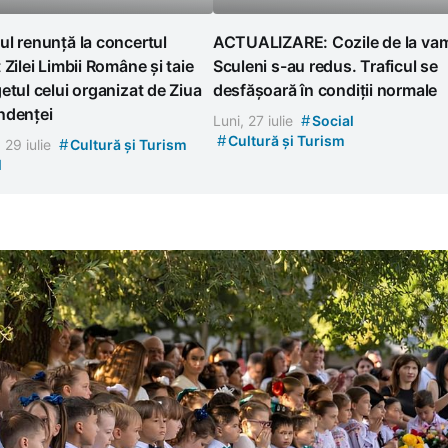
l renunță la concertul
ACTUALIZARE: Cozile de la va
 Zilei Limbii Române și taie
Sculeni s-au redus. Traficul se
etul celui organizat de Ziua
desfășoară în condiții normale
ndenței
#
Luni, 27 iulie
Social
#
Cultură și Turism
#
, 29 iulie
Cultură și Turism
l