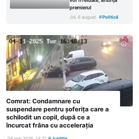
premierul
#
Joi, 6 august
Politică
Comrat: Condamnare cu
suspendare pentru șoferița care a
schilodit un copil, după ce a
încurcat frâna cu accelerația
#
08 mai 2026, 14:21
Justiție