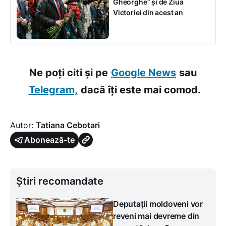
Gheorghe” și de Ziua
Victoriei din acest an
Ne poți citi și pe
Google News
sau
Telegram,
dacă îți este mai comod.
Autor:
Tatiana Cebotari
Abonează-te
Știri recomandate
Deputații moldoveni vor
reveni mai devreme din