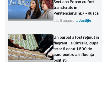
Svetlana Popan au fost
transferate în
Penitenciarul nr.7 - Rusca
#
Joi, 6 august
Justiție
Un bărbat a fost reținut în
flagrant, la Cimișlia, după
ce ar fi cerut 1.500 de
euro pentru a influența
polițiști
Miercuri, 5 august
#
Justiție
Contacte