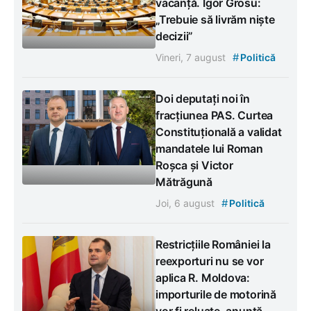
vacanță. Igor Grosu:
„Trebuie să livrăm niște
decizii”
#
Vineri, 7 august
Politică
Doi deputați noi în
fracțiunea PAS. Curtea
Constituțională a validat
mandatele lui Roman
Roșca și Victor
Mătrăgună
#
Joi, 6 august
Politică
Restricțiile României la
reexporturi nu se vor
aplica R. Moldova:
importurile de motorină
vor fi reluate, anunță