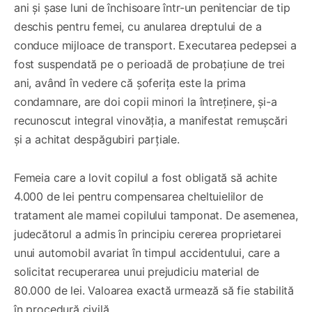
ani și șase luni de închisoare într-un penitenciar de tip
deschis pentru femei, cu anularea dreptului de a
conduce mijloace de transport. Executarea pedepsei a
fost suspendată pe o perioadă de probațiune de trei
ani, având în vedere că șoferița este la prima
condamnare, are doi copii minori la întreținere, și-a
recunoscut integral vinovăția, a manifestat remușcări
și a achitat despăgubiri parțiale.
Femeia care a lovit copilul a fost obligată să achite
4.000 de lei pentru compensarea cheltuielilor de
tratament ale mamei copilului tamponat. De asemenea,
judecătorul a admis în principiu cererea proprietarei
unui automobil avariat în timpul accidentului, care a
solicitat recuperarea unui prejudiciu material de
80.000 de lei. Valoarea exactă urmează să fie stabilită
în procedură civilă.