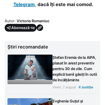
Telegram,
dacă îți este mai comod.
Autor:
Victoria Romaniuc
Abonează-te
Știri recomandate
Ștefan Eremia de la AIPA,
plasat în arest preventiv
pentru 30 de zile. Cum
explică banii găsiți în cutii
de încălțăminte
#
Vineri, 7 august
Justiție
Evghenia Guțul și