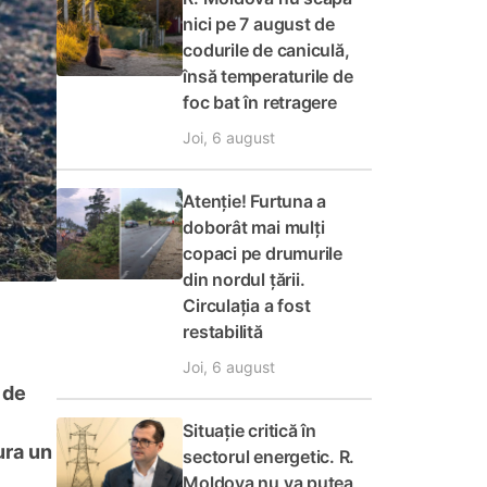
nici pe 7 august de
codurile de caniculă,
însă temperaturile de
foc bat în retragere
Joi, 6 august
Atenție! Furtuna a
doborât mai mulți
copaci pe drumurile
din nordul țării.
Circulația a fost
restabilită
Joi, 6 august
 de
Situație critică în
ura un
sectorul energetic. R.
Moldova nu va putea