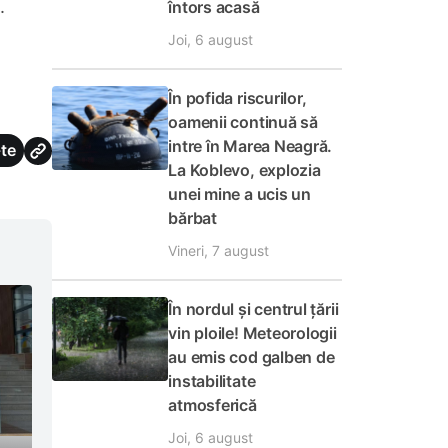
.
întors acasă
Joi, 6 august
În pofida riscurilor,
oamenii continuă să
intre în Marea Neagră.
te
La Koblevo, explozia
unei mine a ucis un
bărbat
Vineri, 7 august
În nordul și centrul țării
vin ploile! Meteorologii
au emis cod galben de
instabilitate
atmosferică
Joi, 6 august