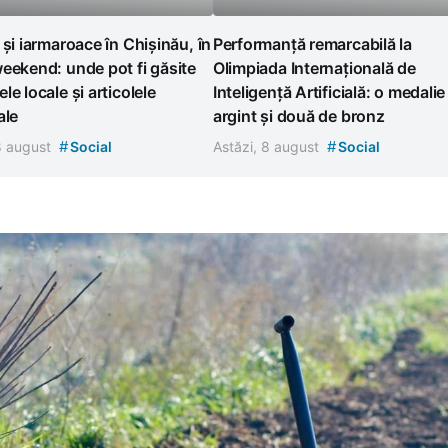
 și iarmaroace în Chișinău, în
Performanță remarcabilă la
eekend: unde pot fi găsite
Olimpiada Internațională de
le locale și articolele
Inteligență Artificială: o medalie
ale
argint și două de bronz
#
#
 8 august
Social
Astăzi, 8 august
Social