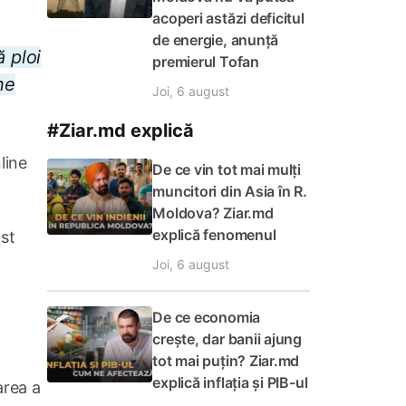
acoperi astăzi deficitul
de energie, anunță
 ploi
premierul Tofan
ne
Joi, 6 august
#Ziar.md explică
line
De ce vin tot mai mulți
muncitori din Asia în R.
Moldova? Ziar.md
explică fenomenul
ost
Joi, 6 august
De ce economia
crește, dar banii ajung
tot mai puțin? Ziar.md
explică inflația și PIB-ul
area a