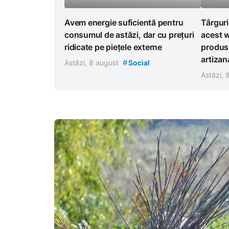
Avem energie suficientă pentru
Târguri
consumul de astăzi, dar cu prețuri
acest w
ridicate pe piețele externe
produse
artizan
#
Astăzi, 8 august
Social
Astăzi,