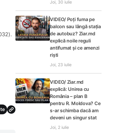
Joi, 30 iulie
VIDEO/ Poți fuma pe
balcon sau lângă stația
de autobuz? Ziar.md
032).
explică noile reguli
antifumat și ce amenzi
riști
Joi, 23 iulie
VIDEO/ Ziar.md
explică: Unirea cu
România – plan B
pentru R. Moldova? Ce
te
s-ar schimba dacă am
deveni un singur stat
Joi, 2 iulie