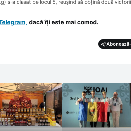
g) s-a clasat pe locul 5, reușind să obțină două victorii
Telegram,
dacă îți este mai comod.
Abonează-