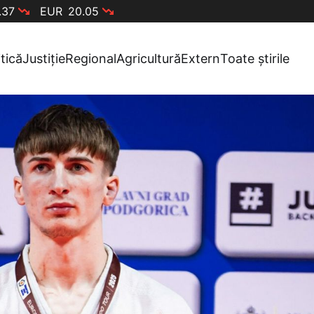
.37
EUR
20.05
itică
Justiție
Regional
Agricultură
Extern
Toate știrile