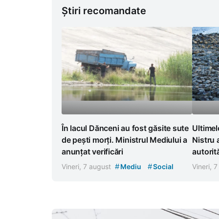
Știri recomandate
În lacul Dănceni au fost găsite sute
Ultimel
de pești morți. Ministrul Mediului a
Nistru
anunțat verificări
autorit
#
#
Vineri, 7 august
Mediu
Social
Vineri, 