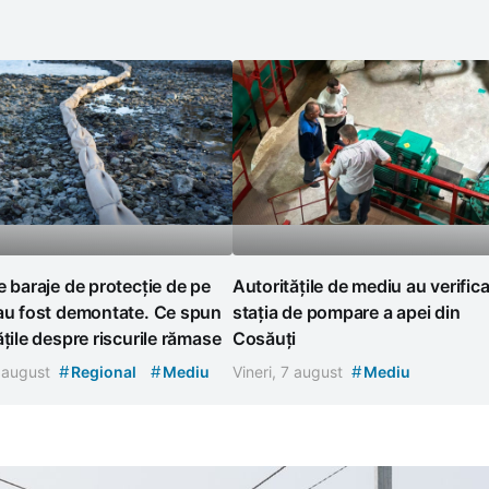
e baraje de protecție de pe
Autoritățile de mediu au verifica
 au fost demontate. Ce spun
stația de pompare a apei din
ățile despre riscurile rămase
Cosăuți
#
#
#
7 august
Regional
Mediu
Vineri, 7 august
Mediu