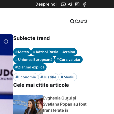
Despre noi
Caută
Subiecte trend
#
#
Meteo
Război Rusia - Ucraina
#
#
Uniunea Europeană
Curs valutar
#
Ziar.md explică
#
#
#
Economie
Justiție
Mediu
Cele mai citite articole
Evghenia Guțul și
Svetlana Popan au fost
transferate în