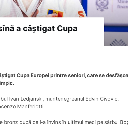
sînă a câștigat Cupa
știgat Cupa Europei printre seniori, care se desfășoa
limpic
.
ârbul Ivan Ledjanski, muntenegreanul Edvin Civovic,
incenzo Manferlotti.
de bronz după ce l-a învins în ultimul meci pe sârbul B