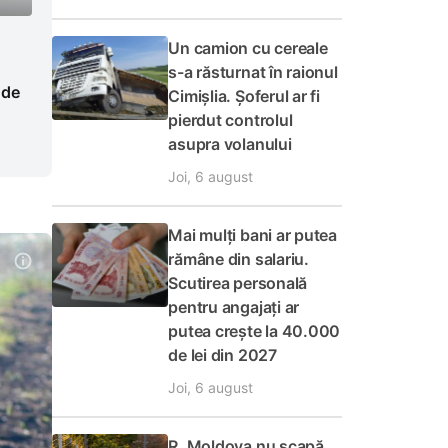
Un camion cu cereale
s-a răsturnat în raionul
 de
Cimișlia. Șoferul ar fi
pierdut controlul
asupra volanului
Joi, 6 august
Mai mulți bani ar putea
rămâne din salariu.
Scutirea personală
pentru angajați ar
putea crește la 40.000
de lei din 2027
Joi, 6 august
R. Moldova nu scapă