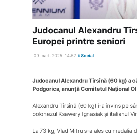
Judocanul Alexandru Tîr
Europei printre seniori
#
09 mart. 2025, 14:57
Social
Judocanul Alexandru Tîrsînă (60 kg) a câ
Podgorica, anunță Comitetul Național O
Alexandru Tîrsînă (60 kg) i-a învins pe s
polonezul Ksawery Ignasiak și italianul V
La 73 kg, Vlad Mitru s-a ales cu medalia 