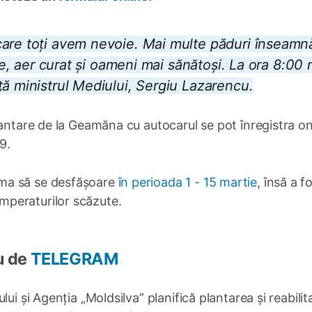
are toți avem nevoie. Mai multe păduri înseamnă
ile, aer curat și oameni mai sănătoși. La ora 8:00 
ță ministrul Mediului, Sergiu Lazarencu.
lantare de la Geamăna cu autocarul se pot înregistra on
9.
ma să se desfășoare
în perioada 1 - 15 martie
, însă a f
mperaturilor scăzute.
u de
TELEGRAM
ui și Agenția „Moldsilva” planifică plantarea și reabilit