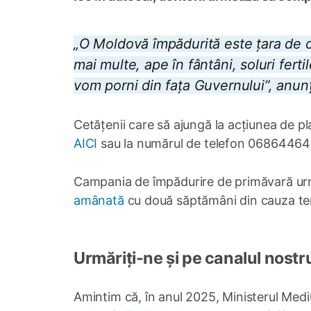
„O Moldovă împădurită este țara de c
mai multe, ape în fântâni, soluri fert
vom porni din fața Guvernului”, anun
Cetățenii care să ajungă la acțiunea de p
AICI
sau la numărul de telefon 06864464
Campania de împădurire de primăvară ur
amânată
cu două săptămâni din cauza te
Urmăriți-ne și pe canalul nostr
Amintim că, în anul 2025, Ministerul Mediul