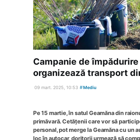
Campanie de împădurire 
organizează transport din
#
09 mart. 2025, 10:53
Mediu
Pe 15 martie, în satul Geamăna din raionu
primăvară. Cetățenii care vor să particip
personal, pot merge la Geamăna cu un aut
loc în autocar, doritorii urmează să com