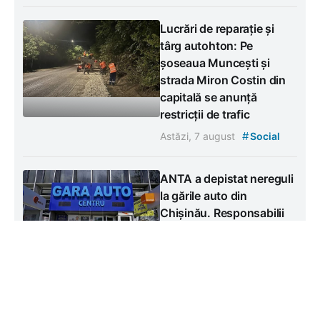
Lucrări de reparație și
târg autohton: Pe
șoseaua Muncești și
strada Miron Costin din
capitală se anunță
restricții de trafic
#
Astăzi, 7 august
Social
ANTA a depistat nereguli
la gările auto din
Chișinău. Responsabilii
au fost amendați
#
Astăzi, 7 august
Social