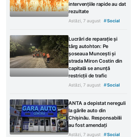
intervențiile rapide au dat
rezultate
#
Astăzi, 7 august
Social
Lucrări de reparație și
târg autohton: Pe
șoseaua Muncești și
strada Miron Costin din
capitală se anunță
restricții de trafic
#
Astăzi, 7 august
Social
ANTA a depistat nereguli
la gările auto din
Chișinău. Responsabilii
au fost amendați
#
Astăzi, 7 august
Social