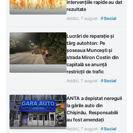
intervențiile rapide au dat
rezultate
#
Astăzi, 7 august
Social
Lucrări de reparație și
târg autohton: Pe
șoseaua Muncești și
strada Miron Costin din
capitală se anunță
restricții de trafic
#
Astăzi, 7 august
Social
ANTA a depistat nereguli
la gările auto din
Chișinău. Responsabilii
au fost amendați
#
Astăzi, 7 august
Social