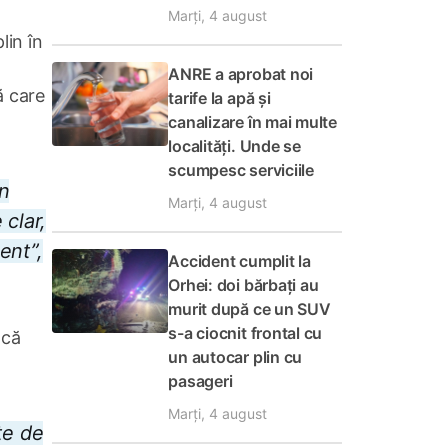
Marți, 4 august
lin în
ANRE a aprobat noi
ă care
tarife la apă și
canalizare în mai multe
localități. Unde se
scumpesc serviciile
în
Marți, 4 august
 clar,
ent”,
Accident cumplit la
Orhei: doi bărbați au
murit după ce un SUV
s-a ciocnit frontal cu
 că
un autocar plin cu
pasageri
Marți, 4 august
te de