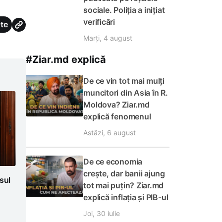
sociale. Poliția a inițiat
verificări
te
Marți, 4 august
#Ziar.md explică
De ce vin tot mai mulți
muncitori din Asia în R.
Moldova? Ziar.md
explică fenomenul
Astăzi, 6 august
De ce economia
crește, dar banii ajung
sul
tot mai puțin? Ziar.md
explică inflația și PIB-ul
Joi, 30 iulie