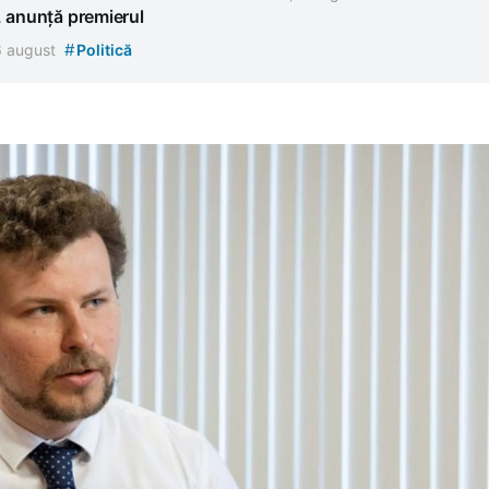
, anunță premierul
#
 6 august
Politică