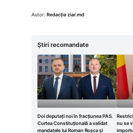
Autor:
Redacția ziar.md
Știri recomandate
Doi deputați noi în fracțiunea PAS.
Restric
Curtea Constituțională a validat
nu se v
mandatele lui Roman Roșca și
importu