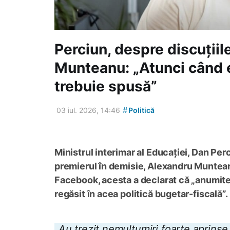
Perciun, despre discuțiil
Munteanu: „Atunci când e
trebuie spusă”
#
03 iul. 2026, 14:46
Politică
Ministrul interimar al Educației, Dan Per
premierul în demisie, Alexandru Munteanu,
Facebook, acesta a declarat că „anumite 
regăsit în acea politică bugetar-fiscală”.
„Au trezit nemulțumiri foarte aprins