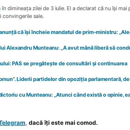
a
în dimineața zilei de 3 iulie. El a declarat că nu își mai
i convingerile sale.
unță că își încheie mandatul de prim-ministru: „Ale
lui Alexandru Munteanu: „A avut mână liberă să con
ui: PAS se pregătește de consultări și continuarea
omun”. Liderii partidelor din opoziția parlamentară, d
dictoriu cu Munteanu: „Atunci când există o opinie, e
Telegram,
dacă îți este mai comod.