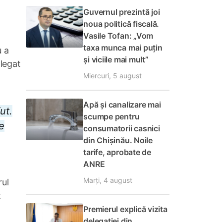
Guvernul prezintă joi
noua politică fiscală.
Vasile Tofan: „Vom
taxa munca mai puțin
u a
și viciile mai mult”
 legat
Miercuri, 5 august
Apă și canalizare mai
ut.
scumpe pentru
e
consumatorii casnici
din Chișinău. Noile
tarife, aprobate de
ANRE
Marți, 4 august
rul
t
Premierul explică vizita
delegației din