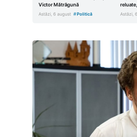
Victor Mătrăgună
reluate
#
Astăzi, 6 august
Politică
Astăzi,