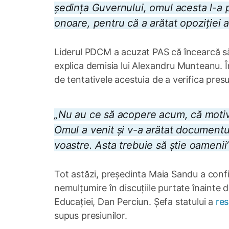
ședința Guvernului, omul acesta l-a 
onoare, pentru că a arătat opoziției 
Liderul PDCM a acuzat PAS că încearcă să 
explica demisia lui Alexandru Munteanu. În 
de tentativele acestuia de a verifica presu
„Nu au ce să acopere acum, că motivul
Omul a venit și v-a arătat documentu
voastre. Asta trebuie să știe oamenii”
Tot astăzi, președinta Maia Sandu a con
nemulțumire în discuțiile purtate înainte d
Educației, Dan Perciun. Șefa statului a
res
supus presiunilor.