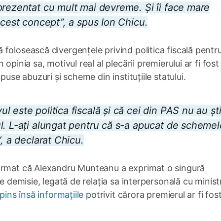
prezentat cu mult mai devreme. Și îi face mare
acest concept”, a spus Ion Chicu.
folosească divergențele privind politica fiscală pentr
opinia sa, motivul real al plecării premierului ar fi fost
puse abuzuri și scheme din instituțiile statului.
 este politica fiscală și că cei din PAS nu au ști
l. L-ați alungat pentru că s-a apucat de schemel
, a declarat Chicu.
firmat că Alexandru Munteanu a exprimat o singură
e demisie, legată de relația sa interpersonală cu minist
pins însă informațiile
potrivit cărora premierul ar fi fos