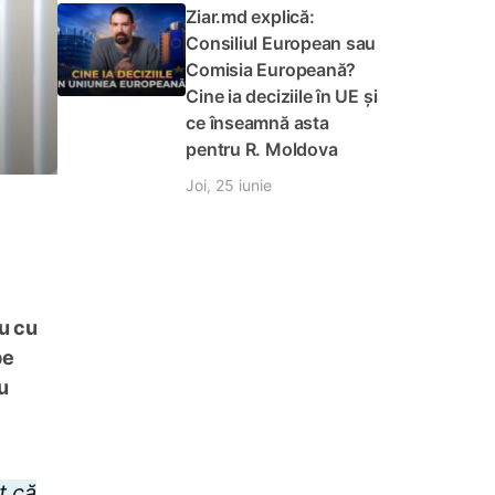
Ziar.md explică:
Consiliul European sau
Comisia Europeană?
Cine ia deciziile în UE și
ce înseamnă asta
pentru R. Moldova
Joi, 25 iunie
iu cu
pe
u
t că