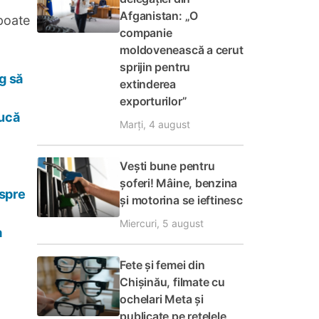
Afganistan: „O
 poate
companie
moldovenească a cerut
sprijin pentru
g să
extinderea
exporturilor”
ducă
Marți, 4 august
Vești bune pentru
șoferi! Mâine, benzina
espre
și motorina se ieftinesc
Miercuri, 5 august
a
Fete și femei din
Chișinău, filmate cu
ochelari Meta și
publicate pe rețelele