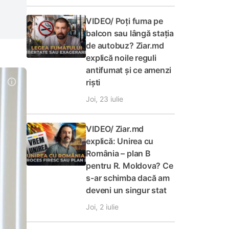
VIDEO/ Poți fuma pe
balcon sau lângă stația
de autobuz? Ziar.md
explică noile reguli
antifumat și ce amenzi
riști
Joi, 23 iulie
VIDEO/ Ziar.md
explică: Unirea cu
România – plan B
pentru R. Moldova? Ce
s-ar schimba dacă am
deveni un singur stat
Joi, 2 iulie