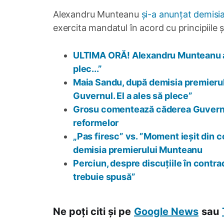
Alexandru Munteanu
și-a anunțat demisi
exercita mandatul în acord cu principiile ș
ULTIMA ORĂ! Alexandru Munteanu an
plec...”
Maia Sandu, după demisia premieru
Guvernul. El a ales să plece”
Grosu comentează căderea Guvernul
reformelor
„Pas firesc” vs. ”Moment ieșit din c
demisia premierului Munteanu
Perciun, despre discuțiile în contra
trebuie spusă”
Ne poți citi și pe
Google News
sau