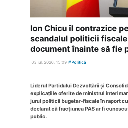
Ion Chicu îl contrazice p
scandalul politicii fiscal
document înainte să fie 
#
03 iul. 2026, 15:09
Politică
Liderul Partidului Dezvoltării și Consol
explicațiile oferite de ministrul interima
jurul politicii bugetar-fiscale în raport c
declarat că fracțiunea PAS ar fi cunoscu
public.