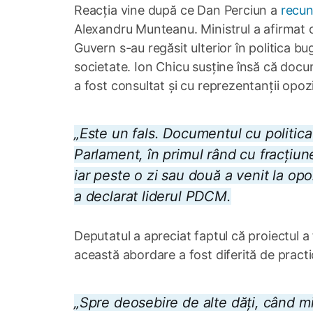
Reacția vine după ce Dan Perciun a
recu
Alexandru Munteanu. Ministrul a afirmat c
Guvern s-au regăsit ulterior în politica b
societate. Ion Chicu susține însă că doc
a fost consultat și cu reprezentanții opozi
„Este un fals. Documentul cu politica f
Parlament, în primul rând cu fracțiune
iar peste o zi sau două a venit la op
a declarat liderul PDCM.
Deputatul a apreciat faptul că proiectul a
această abordare a fost diferită de practici
„Spre deosebire de alte dăți, când mi