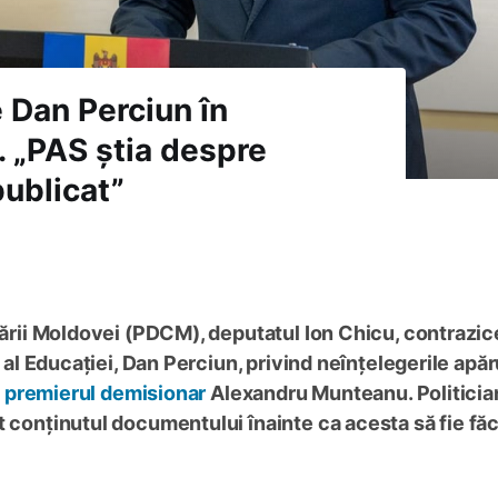
e Dan Perciun în
e. „PAS știa despre
publicat”
idării Moldovei (PDCM), deputatul Ion Chicu, contrazic
r al Educației, Dan Perciun, privind neînțelegerile apăr
u
premierul demisionar
Alexandru Munteanu. Politicia
t conținutul documentului înainte ca acesta să fie fă