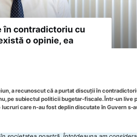
e în contradictoriu cu
xistă o opinie, ea
ciun, a recunoscut că a purtat discuții în contradictor
 pe subiectul politicii bugetar-fiscale. Într-un live 
lucruri care n-au fost deplin discutate în Guvern s-a
e în societatea noastră. Întotdeauna am considera