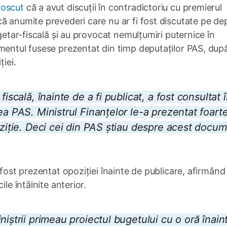
noscut
că a avut discuții în contradictoriu cu premierul
ă anumite prevederi care nu ar fi fost discutate pe dep
ugetar-fiscală și au provocat nemulțumiri puternice în
umentul fusese prezentat din timp deputaților PAS, dup
ției.
iscală, înainte de a fi publicat, a fost consultat 
a PAS. Ministrul Finanțelor le-a prezentat foarte
oziție. Deci cei din PAS știau despre acest docum
 fost prezentat opoziției înainte de publicare, afirmând
le întâlnite anterior.
niștrii primeau proiectul bugetului cu o oră înain