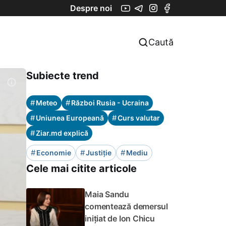
Despre noi
Caută
Subiecte trend
#
#
Meteo
Război Rusia - Ucraina
#
#
Uniunea Europeană
Curs valutar
#
Ziar.md explică
#
#
#
Economie
Justiție
Mediu
Cele mai citite articole
Maia Sandu
comentează demersul
inițiat de Ion Chicu