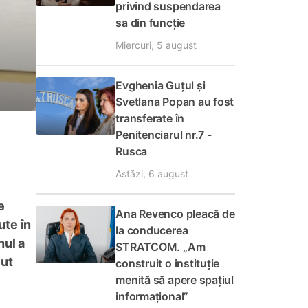
privind suspendarea
sa din funcție
Miercuri, 5 august
Evghenia Guțul și
Svetlana Popan au fost
transferate în
Penitenciarul nr.7 -
Rusca
Astăzi, 6 august
e
Ana Revenco pleacă de
ute în
la conducerea
nul a
STRATCOM. „Am
cut
construit o instituție
menită să apere spațiul
informațional”