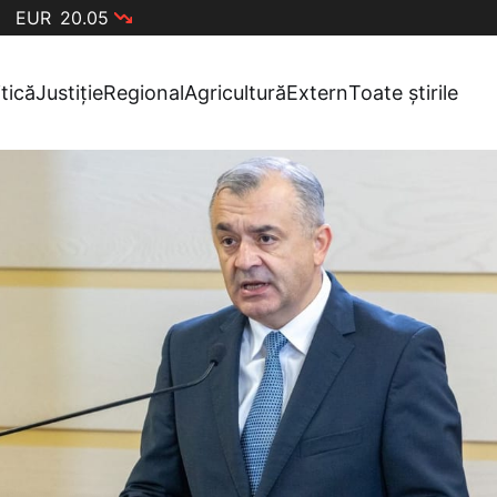
EUR
20.05
itică
Justiție
Regional
Agricultură
Extern
Toate știrile