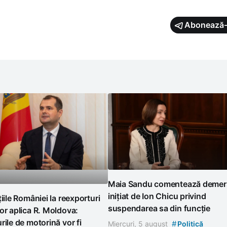
Abonează-
Maia Sandu comentează demer
inițiat de Ion Chicu privind
țiile României la reexporturi
suspendarea sa din funcție
or aplica R. Moldova:
rile de motorină vor fi
#
Miercuri, 5 august
Politică