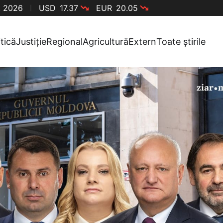
, 2026
USD
17.37
EUR
20.05
itică
Justiție
Regional
Agricultură
Extern
Toate știrile