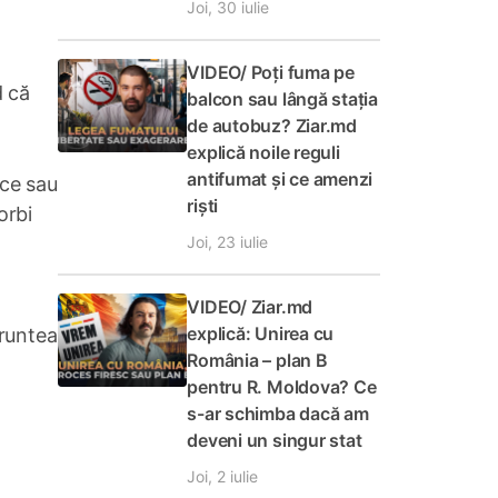
Joi, 30 iulie
VIDEO/ Poți fuma pe
d că
balcon sau lângă stația
de autobuz? Ziar.md
explică noile reguli
antifumat și ce amenzi
ice sau
riști
orbi
Joi, 23 iulie
VIDEO/ Ziar.md
explică: Unirea cu
fruntea
România – plan B
pentru R. Moldova? Ce
s-ar schimba dacă am
deveni un singur stat
Joi, 2 iulie