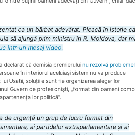
ul dintre puținii oameni adecvați din Guvern”, chiar da
zentat ca un bărbat adevărat. Pleacă în istorie c
buia să ajungă prim ministru în R. Moldova, dar m
uc într-un mesaj video.
, a declarat că demisia premierului
nu rezolvă problemel
rsoane în interiorul aceluiași sistem nu va produce
lui Usatîi, soluțiile sunt fie organizarea alegerilor
 unui Guvern de profesioniști, „format din oameni comp
 apartenența lor politică”.
ze de urgență un grup de lucru format din
rlamentare, ai partidelor extraparlamentare și ai