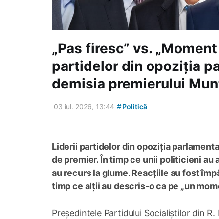
„Pas firesc” vs. „Moment 
partidelor din opoziția 
demisia premierului Mu
#
03 iul. 2026, 13:44
Politică
Liderii partidelor din opoziția parlamen
de premier. În timp ce unii politicieni au 
au recurs la glume. Reacțiile au fost împă
timp ce alții au descris-o ca pe „un mom
Președintele Partidului Socialiștilor din R