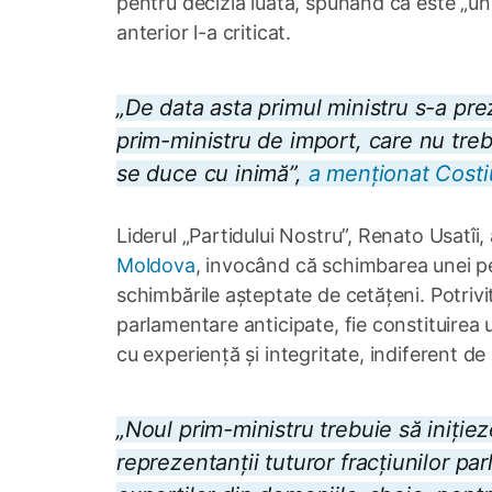
pentru decizia luată, spunând că este „un
anterior l-a criticat.
„De data asta primul ministru s-a pre
prim-ministru de import, care nu tre
se duce cu inimă”,
a menționat Costi
Liderul „Partidului Nostru”, Renato Usatîi
Moldova
, invocând că schimbarea unei pe
schimbările așteptate de cetățeni. Potrivit 
parlamentare anticipate, fie constituirea
cu experiență și integritate, indiferent de
„Noul prim-ministru trebuie să iniție
reprezentanții tuturor fracțiunilor pa