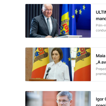
ULTI
manda
Prim-m
conduc
concluz
convin
de
Maia
„A av
Președ
premie
proprie
cărora 
sublini
Igor
pregă