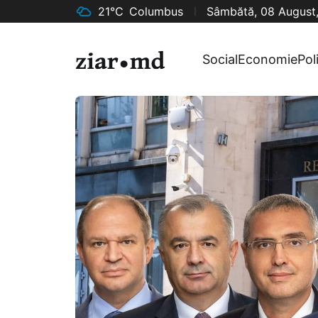
21°C
Columbus
Sâmbătă, 08 August
Social
Economie
Pol