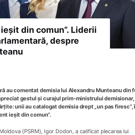
ieșit din comun”. Liderii
parlamentară, despre
nteanu
tară au comentat demisia lui Alexandru Munteanu din 
apreciat gestul și curajul prim-ministrului demisionar, a
rțite: unii au catalogat demisia drept „un pas firesc”, 
ent ieșit din comun”.
. Moldova (PSRM), Igor Dodon, a calificat plecarea lui