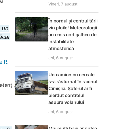
că
Vineri, 7 august
În nordul și centrul țării
vin ploile! Meteorologii
a un
au emis cod galben de
ăcar
instabilitate
atmosferică
Joi, 6 august
e R.
Un camion cu cereale
s-a răsturnat în raionul
etenți,
Cimișlia. Șoferul ar fi
pierdut controlul
asupra volanului
Joi, 6 august
Mai mulți bani ar putea