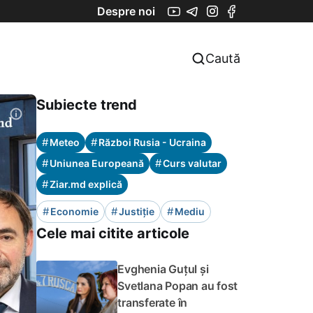
Despre noi
Caută
Subiecte trend
#
#
Meteo
Război Rusia - Ucraina
#
#
Uniunea Europeană
Curs valutar
#
Ziar.md explică
#
#
#
Economie
Justiție
Mediu
Cele mai citite articole
Evghenia Guțul și
Svetlana Popan au fost
transferate în