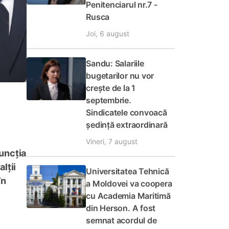
Penitenciarul nr.7 -
Rusca
Joi, 6 august
Sandu: Salariile
bugetarilor nu vor
crește de la 1
septembrie.
Sindicatele convoacă
ședință extraordinară
Vineri, 7 august
funcția
lții
Universitatea Tehnică
în
a Moldovei va coopera
cu Academia Maritimă
din Herson. A fost
semnat acordul de