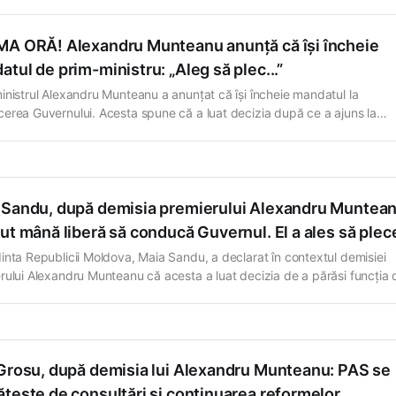
MA ORĂ! Alexandru Munteanu anunță că își încheie
tul de prim-ministru: „Aleg să plec...”
inistrul Alexandru Munteanu a anunțat că își încheie mandatul la
erea Guvernului. Acesta spune că a luat decizia după ce a ajuns la
ia că nu își mai poate exercita funcția în acord cu propriile principii și
geri. În mesajul publicat, Alexandru Munteanu a spus că a acceptat fu
 Sandu, după demisia premierului Alexandru Muntean
ut mână liberă să conducă Guvernul. El a ales să plec
inta Republicii Moldova, Maia Sandu, a declarat în contextul demisiei
rului Alexandru Munteanu că acesta a luat decizia de a părăsi funcția 
 inițiativă, respingând ferm speculațiile apărute în spațiul public potrivi
ar fi existat presiuni politice sau instituționale asupra sa. Șefa statului 
at că premierul a
 Grosu, după demisia lui Alexandru Munteanu: PAS se
tește de consultări și continuarea reformelor