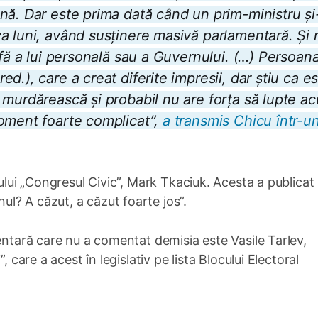
nă. Dar este prima dată când un prim-ministru și
a luni, având susținere masivă parlamentară. Și 
afă a lui personală sau a Guvernului. (…) Persoan
d.), care a creat diferite impresii, dar știu ca e
 murdărească și probabil nu are forța să lupte a
moment foarte complicat”,
a transmis Chicu într-u
dului „Congresul Civic”, Mark Tkaciuk. Acesta a publicat
l? A căzut, a căzut foarte jos”.
mentară care nu a comentat demisia este Vasile Tarlev,
, care a acest în legislativ pe lista Blocului Electoral