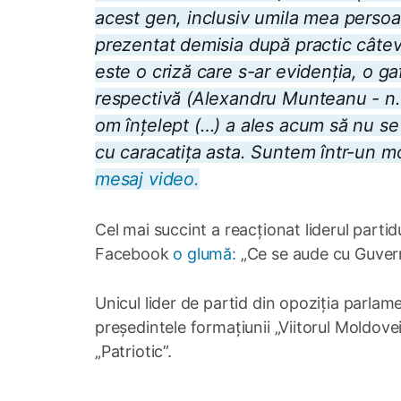
acest gen, inclusiv umila mea persoa
prezentat demisia după practic câtev
este o criză care s-ar evidenția, o g
respectivă (Alexandru Munteanu - n.re
om înțelept (…) a ales acum să nu se
cu caracatița asta. Suntem într-un 
mesaj video.
Cel mai succint a reacționat liderul parti
Facebook
o glumă:
„Ce se aude cu Guvernu
Unicul lider de partid din opoziția parla
președintele formațiunii „Viitorul Moldovei”
„Patriotic”.