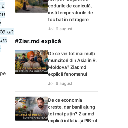
-a
codurile de caniculă,
însă temperaturile de
nu
foc bat în retragere
a
Joi, 6 august
ste un
cum
#Ziar.md explică
n
De ce vin tot mai mulți
muncitori din Asia în R.
Moldova? Ziar.md
 pe
explică fenomenul
Joi, 6 august
De ce economia
crește, dar banii ajung
tot mai puțin? Ziar.md
explică inflația și PIB-ul