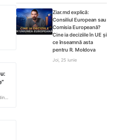
Ziar.md explică:
Consiliul European sau
Comisia Europeană?
Cine ia deciziile în UE și
ce înseamnă asta
pentru R. Moldova
ncția
Joi, 25 iunie
u:
e”
din
t
a