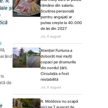
e. R.
rămâne din salariu.
ale și
Scutirea personală
a
pentru angajați ar
tică
putea crește la 40.000
de lei din 2027
Joi, 6 august
i
lă,
Atenție! Furtuna a
doborât mai mulți
gerând
copaci pe drumurile
din nordul țării.
Circulația a fost
is
restabilită
ată de
Joi, 6 august
R. Moldova nu scapă
de
nici pe 7 august de