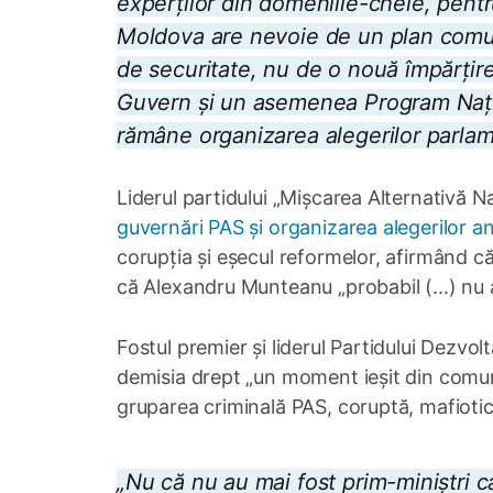
experților din domeniile-cheie, pent
Moldova are nevoie de un plan comun
de securitate, nu de o nouă împărțire
Guvern și un asemenea Program Națion
rămâne organizarea alegerilor parlamen
Liderul partidului „Mișcarea Alternativă N
guvernări PAS și organizarea alegerilor an
corupția și eșecul reformelor, afirmând 
că Alexandru Munteanu „probabil (...) nu 
Fostul premier și liderul Partidului Dezvol
demisia drept „un moment ieșit din comun”
gruparea criminală PAS, coruptă, mafiotic
„Nu că nu au mai fost prim-miniștri ca