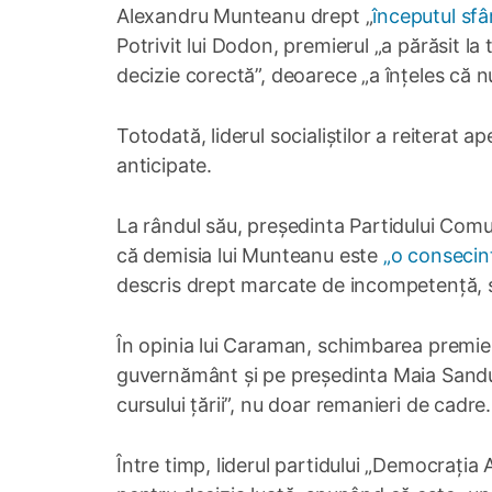
Alexandru Munteanu drept „
începutul sfâr
Potrivit lui Dodon, premierul „a părăsit la 
decizie corectă”, deoarece „a înțeles că nu
Totodată, liderul socialiștilor a reiterat 
anticipate.
La rândul său, președinta Partidului Com
că demisia lui Munteanu este
„o consecinț
descris drept marcate de incompetență, sca
În opinia lui Caraman, schimbarea premier
guvernământ și pe președinta Maia Sandu
cursului țării”, nu doar remanieri de cadre.
Între timp, liderul partidului „Democrația