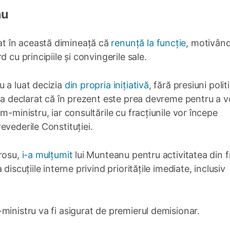
nu
t în această dimineață că
renunță la funcție
, motivân
 cu principiile și convingerile sale.
u a luat decizia
din propria inițiativă
, fără presiuni polit
i a declarat că în prezent este prea devreme pentru a v
m-ministru, iar consultările cu fracțiunile vor începe
evederile Constituției.
Grosu,
i-a mulțumit
lui Munteanu pentru activitatea din 
iscuțiile interne privind prioritățile imediate, inclusiv
ministru va fi asigurat de premierul demisionar.