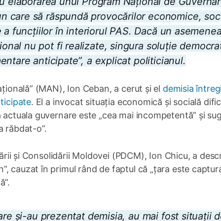
ru elaborarea unui Program Național de Guvernar
 care să răspundă provocărilor economice, soci
 a funcțiilor în interiorul PAS. Dacă un asemene
al nu pot fi realizate, singura soluție democra
tare anticipate”, a explicat politicianul.
ațională” (MAN), Ion Ceban, a cerut și el
demisia întregi
ticipate
. El a invocat situația economică și socială difici
că actuala guvernare este „cea mai incompetentă” și su
a răbdat-o”.
tării și Consolidării Moldovei (PDCM), Ion Chicu, a descr
, cauzat în primul rând de faptul că „țara este captur
ă”.
re și-au prezentat demisia, au mai fost situații 