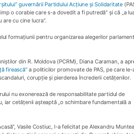
șitului” guvernării Partidului Acțiune și Solidaritate
(PAS
timp o corabie care s-a dovedit a fi putredă” și că „a lu
 are cu cine lucra”.
apelul formațiunii pentru organizarea alegerilor parlamen
uniștilor din R. Moldova (PCRM), Diana Caraman, a apr
ă firească”
a politicilor promovate de PAS, pe care le-
ndaluri, corupție și pierderea încrederii cetățenilor.
ului nu exonerează de responsabilitate partidul de
, iar cetățenii așteaptă „o schimbare fundamentală a
 Acasă”, Vasile Costiuc, l-a felicitat pe Alexandru Munte