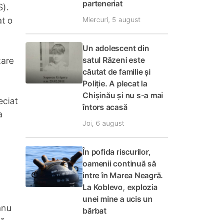
parteneriat
).
Miercuri, 5 august
at o
Un adolescent din
satul Răzeni este
tare
căutat de familie și
Poliție. A plecat la
Chișinău și nu s-a mai
eciat
întors acasă
a
Joi, 6 august
În pofida riscurilor,
oamenii continuă să
intre în Marea Neagră.
La Koblevo, explozia
unei mine a ucis un
anu
bărbat