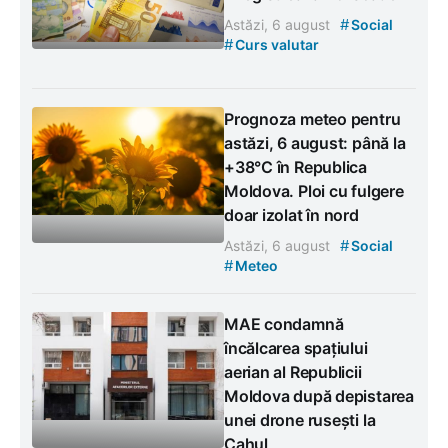
#
Astăzi, 6 august
Social
#
Curs valutar
Prognoza meteo pentru
astăzi, 6 august: până la
+38°C în Republica
Moldova. Ploi cu fulgere
doar izolat în nord
#
Astăzi, 6 august
Social
#
Meteo
MAE condamnă
încălcarea spațiului
aerian al Republicii
Moldova după depistarea
unei drone rusești la
Cahul