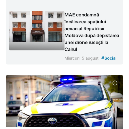
MAE condamnă
încălcarea spațiului
aerian al Republicii
Moldova după depistarea
unei drone rusești la
Cahul
#
Miercuri, 5 august
Social