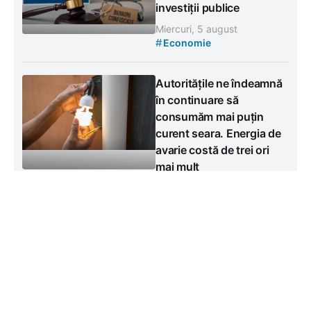
investiții publice
Miercuri, 5 august
#
Economie
Autoritățile ne îndeamnă
în continuare să
consumăm mai puțin
curent seara. Energia de
avarie costă de trei ori
mai mult
Miercuri, 5 august
#
Economie
Contacte