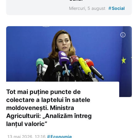
#
Miercuri, 5 august
Social
Tot mai puține puncte de
colectare a laptelui în satele
moldovenești. Ministra
Agriculturii: „Analizăm întreg
lanțul valoric”
#
13 mai 2026, 12:16
Economie