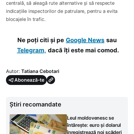
centrală, să aleagă rute alternative și să respecte
indicațiile inspectorilor de patrulare, pentru a evita
blocajele în trafic.
Ne poți citi și pe
Google News
sau
Telegram,
dacă îți este mai comod.
Autor:
Tatiana Cebotari
Abonează-te
Știri recomandate
Leul moldovenesc se
întărește: euro și dolarul
înregistrează noi scăderi