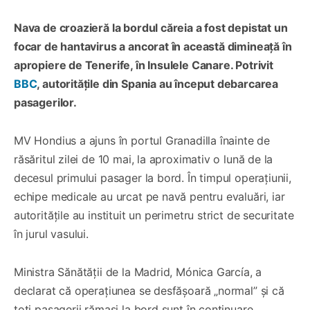
Nava de croazieră la bordul căreia a fost depistat un
focar de hantavirus a ancorat în această dimineață în
apropiere de Tenerife, în Insulele Canare. Potrivit
BBC
, autoritățile din Spania au început debarcarea
pasagerilor.
MV Hondius a ajuns în portul Granadilla înainte de
răsăritul zilei de 10 mai, la aproximativ o lună de la
decesul primului pasager la bord. În timpul operațiunii,
echipe medicale au urcat pe navă pentru evaluări, iar
autoritățile au instituit un perimetru strict de securitate
în jurul vasului.
Ministra Sănătății de la Madrid, Mónica García, a
declarat că operațiunea se desfășoară „normal” și că
toți pasagerii rămași la bord sunt în continuare