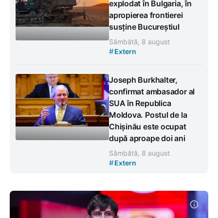
explodat în Bulgaria, în
apropierea frontierei
susține Bucureștiul
Sâmbătă, 8 august
#
Extern
Joseph Burkhalter,
confirmat ambasador al
SUA în Republica
Moldova. Postul de la
Chișinău este ocupat
după aproape doi ani
Sâmbătă, 8 august
#
Extern