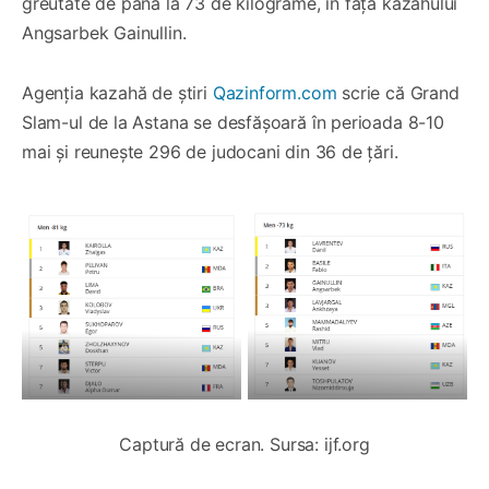
greutate de până la 73 de kilograme, în fața kazahului
Angsarbek Gainullin.
Agenția kazahă de știri
Qazinform.com
scrie că Grand
Slam-ul de la Astana se desfășoară în perioada 8-10
mai și reunește 296 de judocani din 36 de țări.
Captură de ecran. Sursa: ijf.org