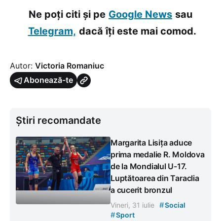
Ne poți citi și pe
Google News
sau
Telegram,
dacă îți este mai comod.
Autor:
Victoria Romaniuc
Abonează-te
Știri recomandate
Margarita Lisița aduce
prima medalie R. Moldova
de la Mondialul U-17.
Luptătoarea din Taraclia
a cucerit bronzul
#
Vineri, 31 iulie
Social
#
Sport