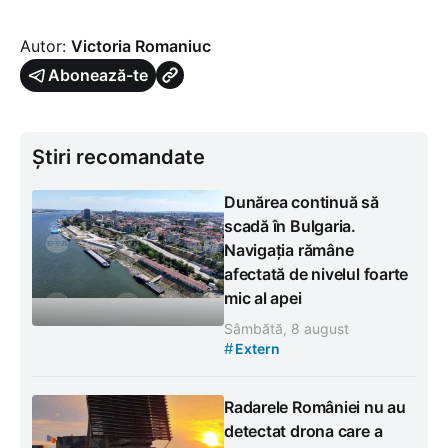
Autor:
Victoria Romaniuc
Abonează-te
Știri recomandate
Dunărea continuă să
scadă în Bulgaria.
Navigația rămâne
afectată de nivelul foarte
mic al apei
Sâmbătă, 8 august
#
Extern
Radarele României nu au
detectat drona care a