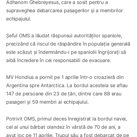
Adhanom Ghebreyesus, care a sosit pentru a
supraveghea debarcarea pasagerilor și a membrilor
echipajului.
Șeful OMS a lăudat răspunsul autorităților spaniole,
precizând că riscul de răspândire în populația generală
este scăzut și îndemnându-i pe spaniolii îngrijorați să
aibă încredere în cei responsabili de evacuare.
MV Hondius a pornit pe 1 aprilie într-o croazieră din
Argentina spre Antarctica. La bordul acesteia se aflau
147 de persoane din 23 de țări, dintre care 88 erau
pasageri și 59 membri ai echipajului.
Potrivit OMS, primul deces înregistrat la bordul navei,
cel al unui bărbat olandez în vârstă de 70 de ani, a
avut loc pe 11 aprilie. Trupul său a fost debarcat de pe