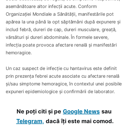
asemănătoare altor infecții acute. Conform
Organizației Mondiale a Sănătății, manifestările pot
apărea la una până la opt săptămâni după expunere și
includ febră, dureri de cap, dureri musculare, greață,
vărsături și dureri abdominale. În formele severe,
infecția poate provoca afectare renală și manifestări
hemoragice.
Un caz suspect de infecție cu hantavirus este definit
prin prezența febrei acute asociate cu afectare renală
și/sau simptome hemoragice, în contextul unei posibile
expuneri epidemiologice și confirmării de laborator.
Ne poți citi și pe
Google News
sau
Telegram,
dacă îți este mai comod.