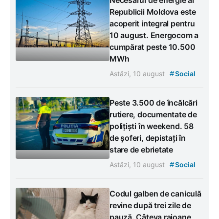
Necesarul de energie al
Republicii Moldova este
acoperit integral pentru
10 august. Energocom a
cumpărat peste 10.500
MWh
#
Astăzi, 10 august
Social
Peste 3.500 de încălcări
rutiere, documentate de
polițiști în weekend. 58
de șoferi, depistați în
stare de ebrietate
#
Astăzi, 10 august
Social
Codul galben de caniculă
revine după trei zile de
pauză. Câteva raioane