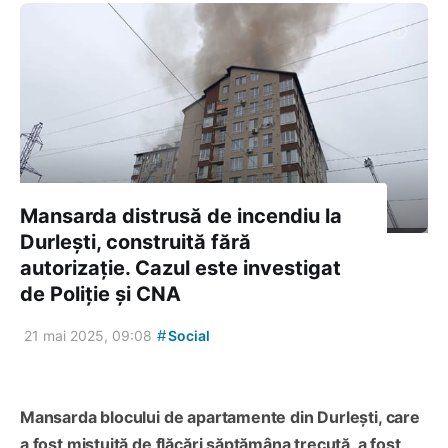
Mansarda distrusă de incendiu la
Durlești, construită fără
autorizație. Cazul este investigat
de Poliție și CNA
#
21 mai 2025, 09:08
Social
Mansarda blocului de apartamente din Durlești, care
a fost mistuită de flăcări săptămâna trecută, a fost