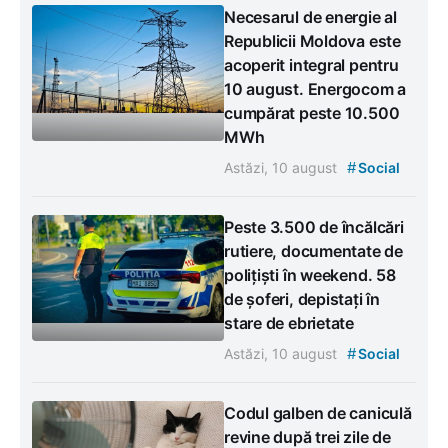
Necesarul de energie al
Republicii Moldova este
acoperit integral pentru
10 august. Energocom a
cumpărat peste 10.500
MWh
#
Astăzi, 10 august
Social
Peste 3.500 de încălcări
rutiere, documentate de
polițiști în weekend. 58
de șoferi, depistați în
stare de ebrietate
#
Astăzi, 10 august
Social
Codul galben de caniculă
revine după trei zile de