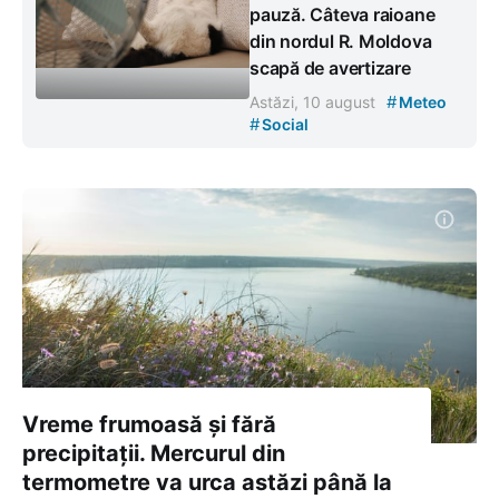
pauză. Câteva raioane
din nordul R. Moldova
scapă de avertizare
#
Astăzi, 10 august
Meteo
#
Social
Vreme frumoasă și fără
precipitații. Mercurul din
termometre va urca astăzi până la