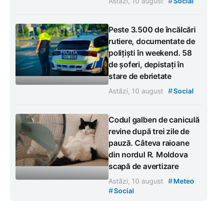
#
Astăzi, 10 august
Social
Peste 3.500 de încălcări
rutiere, documentate de
polițiști în weekend. 58
de șoferi, depistați în
stare de ebrietate
#
Astăzi, 10 august
Social
Codul galben de caniculă
revine după trei zile de
pauză. Câteva raioane
din nordul R. Moldova
scapă de avertizare
#
Astăzi, 10 august
Meteo
#
Social