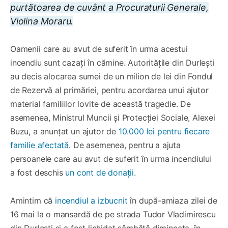
purtătoarea de cuvânt a Procuraturii Generale,
Violina Moraru.
Oamenii care au avut de suferit în urma acestui
incendiu sunt cazați în cămine. Autoritățile din Durlești
au decis alocarea sumei de un milion de lei din Fondul
de Rezervă al primăriei, pentru acordarea unui ajutor
material familiilor lovite de această tragedie. De
asemenea, Ministrul Muncii și Protecției Sociale, Alexei
Buzu, a anunțat un ajutor de
10.000 lei pentru fiecare
familie afectată
. De asemenea, pentru a ajuta
persoanele care au avut de suferit în urma incendiului
a fost deschis
un cont de donații
.
Amintim că
incendiul a izbucnit
în după-amiaza zilei de
16 mai la o mansardă de pe strada Tudor Vladimirescu
din Durlești și a fost lichidat sâmbătă dimineața, în