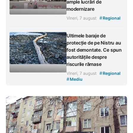
ample lucrări de
modernizare
#
Vineri, 7 august
Regional
Ultimele baraje de
protecție de pe Nistru au
fost demontate. Ce spun
autoritățile despre
riscurile rămase
#
Vineri, 7 august
Regional
#
Mediu