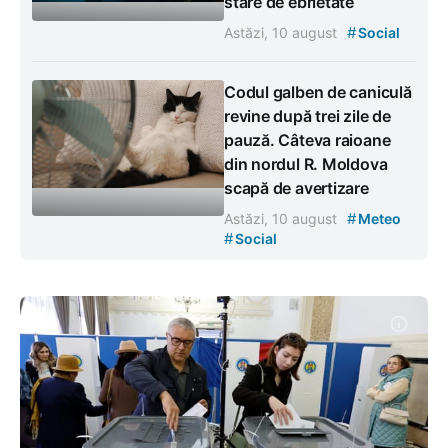
stare de ebrietate
#
Astăzi, 10 august
Social
Codul galben de caniculă
revine după trei zile de
pauză. Câteva raioane
din nordul R. Moldova
scapă de avertizare
#
Astăzi, 10 august
Meteo
#
Social