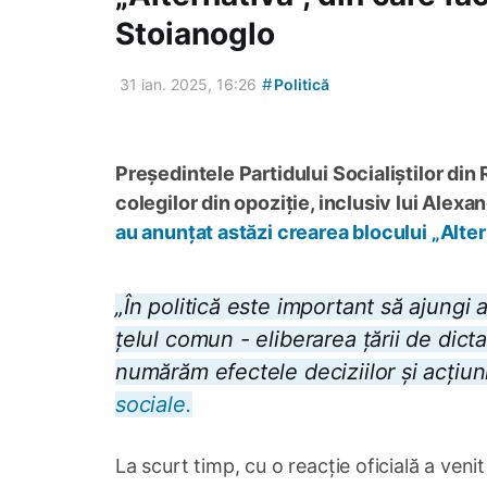
Stoianoglo
#
31 ian. 2025, 16:26
Politică
Președintele Partidului Socialiștilor din
colegilor din opoziție, inclusiv lui Alex
au anunțat astăzi crearea blocului „Alter
„În politică este important să ajungi 
țelul comun - eliberarea țării de dict
numărăm efectele deciziilor și acțiun
sociale.
La scurt timp, cu o reacție oficială a ven