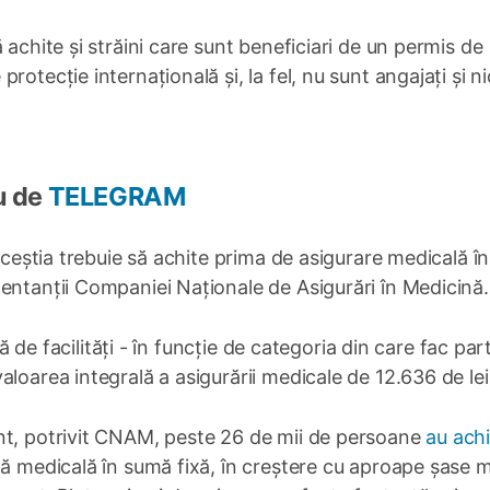
 achite și străini care sunt beneficiari de un permis de
otecție internațională și, la fel, nu sunt angajați și ni
u de
TELEGRAM
 aceștia trebuie să achite prima de asigurare medicală î
entanții Companiei Naționale de Asigurări în Medicină.
ză de facilități - în funcție de categoria din care fac par
loarea integrală a asigurării medicale de 12.636 de lei
nt, potrivit CNAM, peste 26 de mii de persoane
au achi
ă medicală în sumă fixă, în creștere cu aproape șase mi