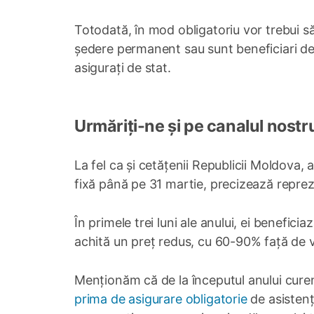
Totodată, în mod obligatoriu vor trebui să
ședere permanent sau sunt beneficiari de pr
asigurați de stat.
Urmăriți-ne și pe canalul nostr
La fel ca și cetățenii Republicii Moldova,
fixă până pe 31 martie, precizează reprez
În primele trei luni ale anului, ei beneficia
achită un preț redus, cu 60-90% față de va
Menționăm că de la începutul anului cure
prima de asigurare obligatorie
de asistenț