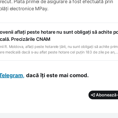
ecut. Plata primei de asigurare a fost efectuată prin
plăți electronice MPay.
venii aflați peste hotare nu sunt obligați să achite po
cală. Precizările CNAM
ii R. Moldova, aflați peste hotarele țării, nu sunt obligați să achite pri
are medicală dacă s-au aflat peste hotare cel puțin 183 de zile pe an,
ează Compania Națională de Asigurări în Medicină (CNAM). Totuși,
entanții CNAM atenționează că moldovenii care au fondat în…
Telegram,
dacă îți este mai comod.
Abonează-