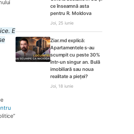
nului
ce înseamnă asta
pentru R. Moldova
Joi, 25 iunie
ice. E
se
Ziar.md explică:
Apartamentele s-au
scumpit cu peste 30%
într-un singur an. Bulă
imobiliară sau noua
realitate a pieței?
Joi, 18 iunie
ve
entru
litice”