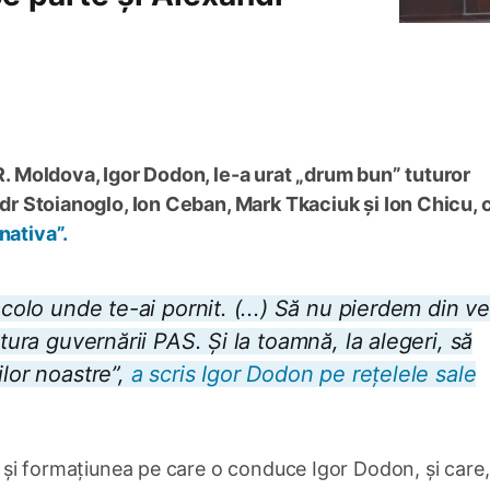
 R. Moldova, Igor Dodon, le-a urat „drum bun” tuturor
andr Stoianoglo, Ion Ceban, Mark Tkaciuk și Ion Chicu, 
nativa”.
acolo unde te-ai pornit. (...) Să nu pierdem din v
atura guvernării PAS. Și la toamnă, la alegeri, să
ilor noastre”,
a scris Igor Dodon pe rețelele sale
it și formațiunea pe care o conduce Igor Dodon, și care