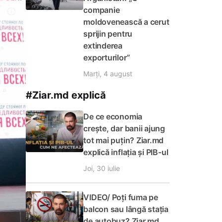
companie
moldovenească a cerut
sprijin pentru
extinderea
exporturilor”
Marți, 4 august
#Ziar.md explică
De ce economia
crește, dar banii ajung
tot mai puțin? Ziar.md
explică inflația și PIB-ul
Joi, 30 iulie
VIDEO/ Poți fuma pe
balcon sau lângă stația
de autobuz? Ziar.md