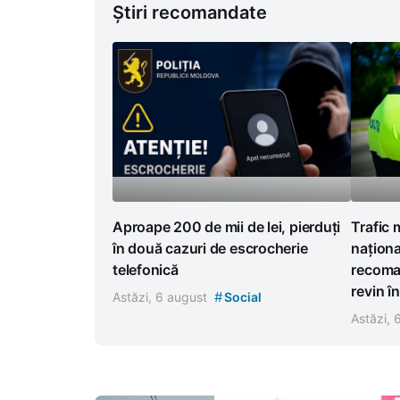
Știri recomandate
Aproape 200 de mii de lei, pierduți
Trafic 
în două cazuri de escrocherie
naționa
telefonică
recoman
revin în
#
Astăzi, 6 august
Social
Astăzi,