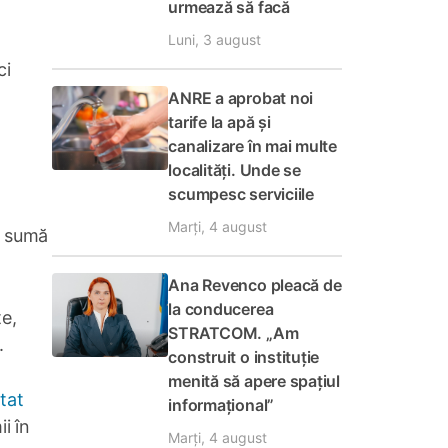
urmează să facă
Luni, 3 august
ci
ANRE a aprobat noi
tarife la apă și
canalizare în mai multe
localități. Unde se
scumpesc serviciile
Marți, 4 august
n sumă
Ana Revenco pleacă de
la conducerea
te,
STRATCOM. „Am
.
construit o instituție
menită să apere spațiul
tat
informațional”
i în
Marți, 4 august