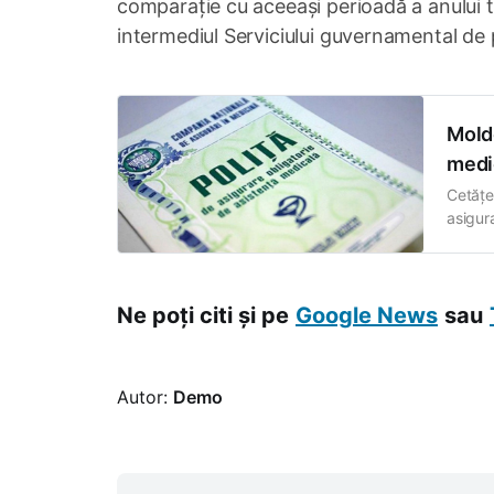
comparație cu aceeași perioadă a anului tr
intermediul Serviciului guvernamental de 
Moldo
medi
Cetățen
asigur
inform
reprez
Ne poți citi și pe
Google News
sau
Autor:
Demo