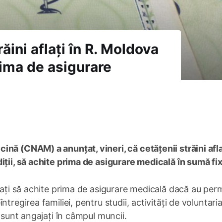
răini aflați în R. Moldova
rima de asigurare
nă (CNAM) a anunțat, vineri, că cetățenii străini afla
iții, să achite prima de asigurare medicală în sumă fi
igați să achite prima de asigurare medicală dacă au per
tregirea familiei, pentru studii, activități de voluntaria
u sunt angajați în câmpul muncii.