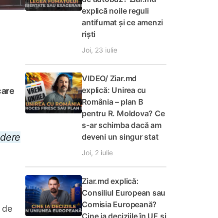
explică noile reguli
antifumat și ce amenzi
riști
Joi, 23 iulie
VIDEO/ Ziar.md
explică: Unirea cu
care
România – plan B
pentru R. Moldova? Ce
s-ar schimba dacă am
edere
deveni un singur stat
Joi, 2 iulie
Ziar.md explică:
Consiliul European sau
Comisia Europeană?
, de
Cine ia deciziile în UE și