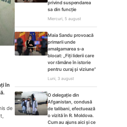
privind suspendarea
sa din funcție
Miercuri, 5 august
Maia Sandu provoacă
primarii unde
amalgamarea s-a
blocat: „Fiți liderii care
vor rămâne în istorie
pentru curaj și viziune”
Luni, 3 august
ți în
xă.
O delegație din
Afganistan, condusă
mis de
de talibani, efectuează
o vizită în R. Moldova.
t,
Cum au ajuns aici și ce