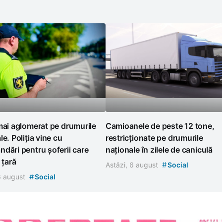
mai aglomerat pe drumurile
Camioanele de peste 12 tone,
le. Poliția vine cu
restricționate pe drumurile
dări pentru șoferii care
naționale în zilele de caniculă
 țară
#
Astăzi, 6 august
Social
#
 6 august
Social