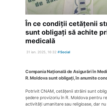
În ce condiții cetățenii st
sunt obligați să achite p
medicală
#
31 ian. 2025, 16:32
Social
Compania Națională de Asigurări în Medici
R. Moldova sunt obligați, în anumite cond
Potrivit CNAM, cetățenii străini sunt obl
ședere provizoriu în R. Moldova pentru reîn
activități umanitare sau religioase, dar n