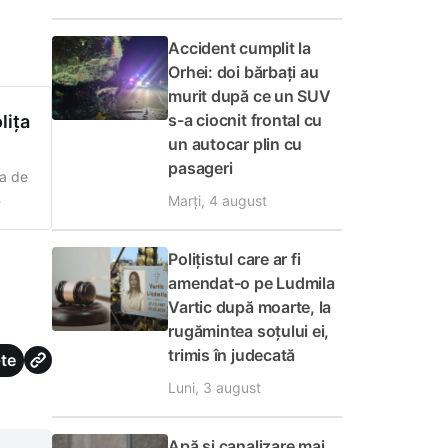
Accident cumplit la
Orhei: doi bărbați au
murit după ce un SUV
s-a ciocnit frontal cu
lița
un autocar plin cu
pasageri
ma de
Marți, 4 august
Polițistul care ar fi
amendat-o pe Ludmila
Vartic după moarte, la
rugămintea soțului ei,
trimis în judecată
te
Luni, 3 august
Apă și canalizare mai