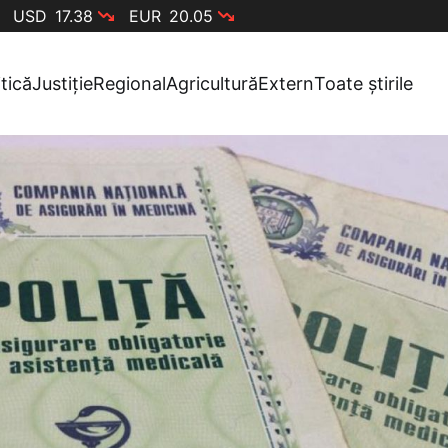
USD
17.38
EUR
20.05
itică
Justiție
Regional
Agricultură
Extern
Toate știrile