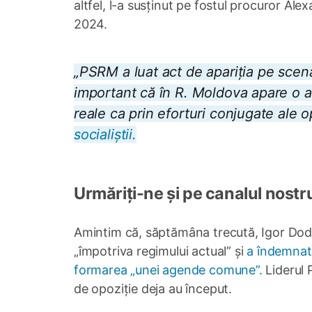
altfel, l-a susținut pe fostul procuror Ale
2024.
„PSRM a luat act de apariția pe scena 
important că în R. Moldova apare o a
reale ca prin eforturi conjugate ale o
socialiștii.
Urmăriți-ne și pe canalul nostr
Amintim că, săptămâna trecută, Igor Dodo
„împotriva regimului actual” și
a îndemnat 
formarea „unei agende comune”.
Liderul 
de opoziție deja au început.