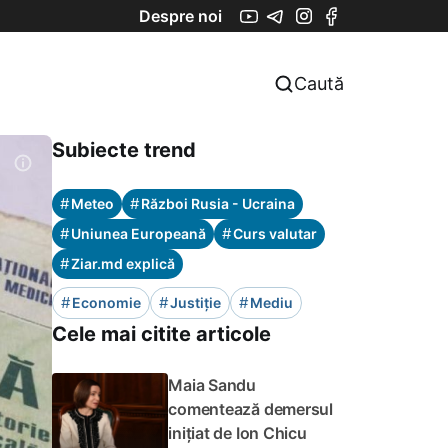
Despre noi
Caută
Subiecte trend
#
#
Meteo
Război Rusia - Ucraina
#
#
Uniunea Europeană
Curs valutar
#
Ziar.md explică
#
#
#
Economie
Justiție
Mediu
Cele mai citite articole
Maia Sandu
comentează demersul
inițiat de Ion Chicu