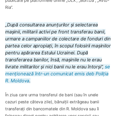
publicate pe platformele online „OLX”, „Bon.Ua”, „Avto-
Ria”.
„După consultarea anunțurilor și selectarea
mașinii, militarii activi pe front transferau banii,
urmare a campaniilor de colectare de fonduri din
partea celor apropiați, în scopul folosirii mașinilor
pentru apărarea Estului Ucrainei. După
transferarea banilor, însă, mașinile nu le erau
livrate militarilor și nici banii nu le erau întorși”,
se
menționează într-un comunicat emis deb Poliția
R. Moldova
.
În ziua care urma transferul de bani (sau în unele
cazuri peste câteva zile), bănuiții extrăgeau banii
transferați din bancomatele din R. Moldova sau îi
foloseau direct pentru achitarea unor servicii sau