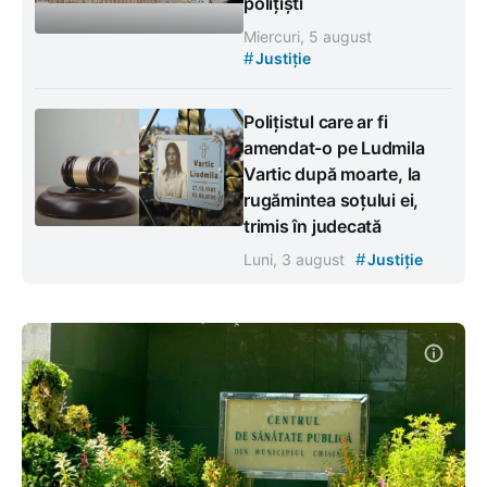
polițiști
Miercuri, 5 august
#
Justiție
Polițistul care ar fi
amendat-o pe Ludmila
Vartic după moarte, la
rugămintea soțului ei,
trimis în judecată
#
Luni, 3 august
Justiție