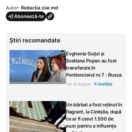
Autor:
Redacția ziar.md
Abonează-te
Știri recomandate
Evghenia Guțul și
Svetlana Popan au fost
transferate în
Penitenciarul nr.7 - Rusca
#
Joi, 6 august
Justiție
Un bărbat a fost reținut în
flagrant, la Cimișlia, după
ce ar fi cerut 1.500 de
euro pentru a influența