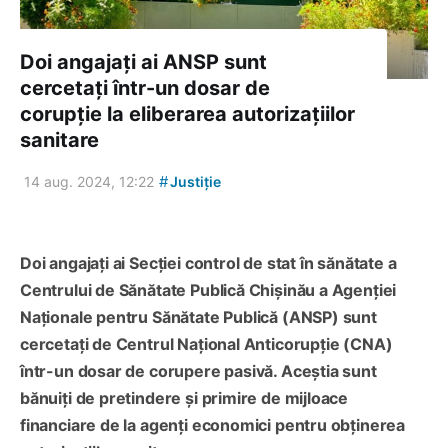
Doi angajați ai ANSP sunt
cercetați într-un dosar de
corupție la eliberarea autorizațiilor
sanitare
#
14 aug. 2024, 12:22
Justiție
Doi angajați ai Secției control de stat în sănătate a
Centrului de Sănătate Publică Chișinău a Agenției
Naționale pentru Sănătate Publică (ANSP) sunt
cercetați de Centrul Național Anticorupție (CNA)
într-un dosar de corupere pasivă. Aceștia sunt
bănuiți de pretindere și primire de mijloace
financiare de la agenți economici pentru obținerea