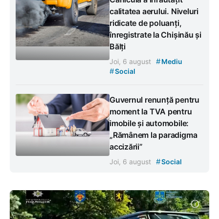
calitatea aerului. Niveluri
ridicate de poluanți,
înregistrate la Chișinău și
Bălți
#
Joi, 6 august
Mediu
#
Social
Guvernul renunță pentru
moment la TVA pentru
imobile și automobile:
„Rămânem la paradigma
accizării”
#
Joi, 6 august
Social