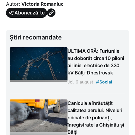
Autor:
Victoria Romaniuc
Abonează-te
Știri recomandate
ULTIMA ORĂ: Furtunile
au doborât circa 10 piloni
ai liniei electrice de 330
kV Bălți-Dnestrovsk
#
Joi, 6 august
Social
Canicula a înrăutățit
calitatea aerului. Niveluri
ridicate de poluanți,
înregistrate la Chișinău și
Bălți