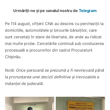
Urmăriți-ne și pe canalul nostru de
Telegram
Pe 114 august, ofițerii CNA au descins cu percheziții la
domiciliile, automobilele și birourile bănuiților, care
sunt cercetați în stare de libertate, de unde au ridicat
mai multe probe. Cercetările continuă sub conducerea
procesuală a procurorilor din cadrul Procuraturii
Chișinău.
Notă: Orice persoană se prezumă a fi nevinovată până
la pronunțarea unei decizii definitive şi irevocabile a
instanței de judecată.