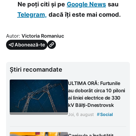
Ne poți citi și pe
Google News
sau
Telegram,
dacă îți este mai comod.
Autor:
Victoria Romaniuc
Abonează-te
Știri recomandate
ULTIMA ORĂ: Furtunile
au doborât circa 10 piloni
ai liniei electrice de 330
kV Bălți-Dnestrovsk
#
Joi, 6 august
Social
Canicula a înrăutățit