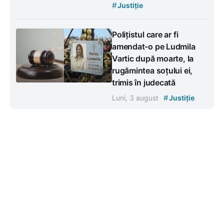
#
Justiție
Polițistul care ar fi
amendat-o pe Ludmila
Vartic după moarte, la
rugămintea soțului ei,
trimis în judecată
#
Luni, 3 august
Justiție