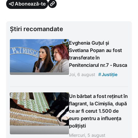
Abonează-te
Știri recomandate
Evghenia Guțul și
Svetlana Popan au fost
transferate în
Penitenciarul nr.7 - Rusca
#
Joi, 6 august
Justiție
Un bărbat a fost reținut în
flagrant, la Cimișlia, după
ce ar fi cerut 1.500 de
euro pentru a influența
polițiști
Miercuri, 5 august