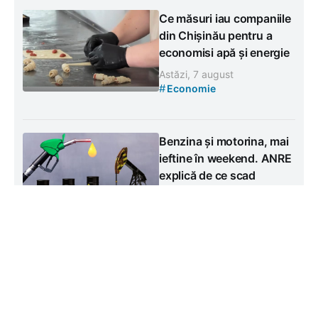
Ce măsuri iau companiile
din Chișinău pentru a
economisi apă și energie
Astăzi, 7 august
#
Economie
Benzina și motorina, mai
ieftine în weekend. ANRE
explică de ce scad
prețurile la pompă
Astăzi, 7 august
#
Economie