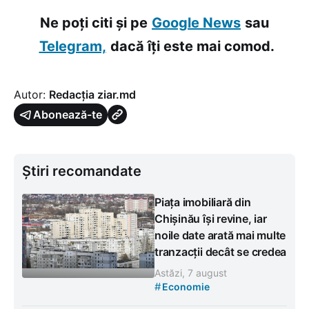
Ne poți citi și pe
Google News
sau
Telegram,
dacă îți este mai comod.
Autor:
Redacția ziar.md
Abonează-te
Știri recomandate
Piața imobiliară din
Chișinău își revine, iar
noile date arată mai multe
tranzacții decât se credea
Astăzi, 7 august
#
Economie