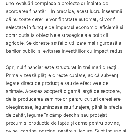
unei evaluări complexe a proiectelor înainte de
acordarea finanțării. În practică, acest lucru înseamnă
că nu toate cererile vor fi tratate automat, ci vor fi
selectate în funcție de impactul economic, eficiență și
contribuția la obiectivele strategice ale politicii
agricole. Se dorește astfel o utilizare mai riguroasă a
banilor publici și evitarea investițiilor cu impact redus.
Sprijinul financiar este structurat în trei mari direcții.
Prima vizează plățile directe cuplate, adică subvenții
legate direct de producție sau de efectivele de
animale. Acestea acoperă o gamă largă de sectoare,
de la producerea semințelor pentru culturi cerealiere,
oleaginoase, leguminoase sau furajere, până la sfecla
de zahăr, legume în câmp deschis sau protejat,
precum și producția de lapte și carne pentru bovine,
ovine, caprine, porcine, pasăre și iepure. Sunt incluse și