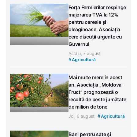
Forța Fermierilor respinge
majorarea TVA la 12%
pentru cereale și
oleaginoase. Asociația
cere discuții urgente cu
Guvernul
Astăzi, 7 august
#
Agricultură
Mai multe mere în acest
an. Asociația „Moldova-
Fruct” prognozează o
recoltă de peste jumătate
de milion de tone
#
Joi, 6 august
Agricultură
Bani pentru sate și