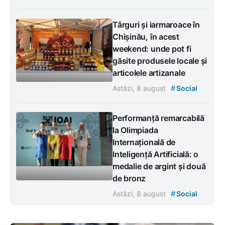
Târguri și iarmaroace în
Chișinău, în acest
weekend: unde pot fi
găsite produsele locale și
articolele artizanale
#
Astăzi, 8 august
Social
Performanță remarcabilă
la Olimpiada
Internațională de
Inteligență Artificială: o
medalie de argint și două
de bronz
#
Astăzi, 8 august
Social