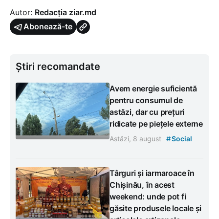
Autor:
Redacția ziar.md
Abonează-te
Știri recomandate
Avem energie suficientă
pentru consumul de
astăzi, dar cu prețuri
ridicate pe piețele externe
#
Astăzi, 8 august
Social
Târguri și iarmaroace în
Chișinău, în acest
weekend: unde pot fi
găsite produsele locale și