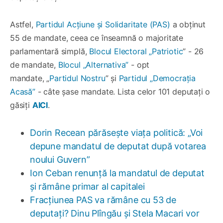
Astfel,
Partidul Acțiune și Solidaritate (PAS)
a obținut
55 de mandate, ceea ce înseamnă o majoritate
parlamentară simplă,
Blocul Electoral „Patriotic
” - 26
de mandate,
Blocul „Alternativa”
- opt
mandate, „
Partidul Nostru
” și
Partidul „Democrația
Acasă”
- câte șase mandate. Lista celor 101 deputați o
găsiți
AICI
.
Dorin Recean părăsește viața politică: „Voi
depune mandatul de deputat după votarea
noului Guvern”
Ion Ceban renunță la mandatul de deputat
și rămâne primar al capitalei
Fracțiunea PAS va rămâne cu 53 de
deputați? Dinu Plîngău și Stela Macari vor