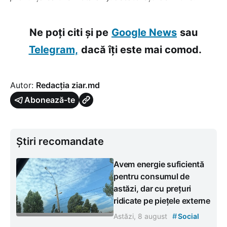
Ne poți citi și pe
Google News
sau
Telegram,
dacă îți este mai comod.
Autor:
Redacția ziar.md
Abonează-te
Știri recomandate
Avem energie suficientă
pentru consumul de
astăzi, dar cu prețuri
ridicate pe piețele externe
#
Astăzi, 8 august
Social