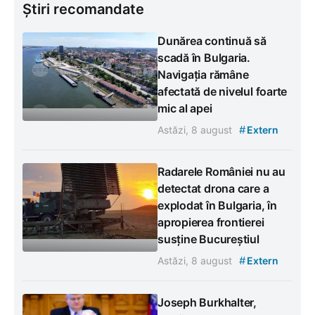
Știri recomandate
Dunărea continuă să
scadă în Bulgaria.
Navigația rămâne
afectată de nivelul foarte
mic al apei
#
Astăzi, 8 august
Extern
Radarele României nu au
detectat drona care a
explodat în Bulgaria, în
apropierea frontierei
susține Bucureștiul
#
Astăzi, 8 august
Extern
Joseph Burkhalter,