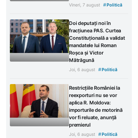
#
Vineri, 7 august
Politică
Doi deputați noi în
fracțiunea PAS. Curtea
Constituțională a validat
mandatele lui Roman
Roșca și Victor
Mătrăgună
#
Joi, 6 august
Politică
Restricțiile României la
reexporturi nu se vor
aplica R. Moldova:
importurile de motorină
vor fi reluate, anunță
premierul
#
Joi, 6 august
Politică