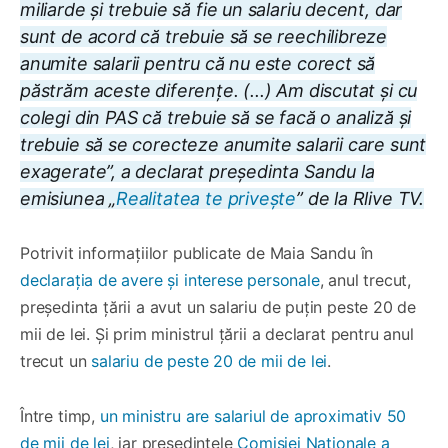
miliarde și trebuie să fie un salariu decent, dar
sunt de acord că trebuie să se reechilibreze
anumite salarii pentru că nu este corect să
păstrăm aceste diferențe. (...) Am discutat și cu
colegi din PAS că trebuie să se facă o analiză și
trebuie să se corecteze anumite salarii care sunt
exagerate”, a declarat președinta Sandu la
emisiunea „
Realitatea te privește
” de la Rlive TV.
Potrivit informațiilor publicate de Maia Sandu în
declarația de avere și interese personale
, anul trecut,
președinta țării a avut un salariu de puțin peste 20 de
mii de lei. Și prim ministrul țării a declarat pentru anul
trecut un
salariu de peste 20 de mii de lei
.
Între timp,
un ministru are salariul de aproximativ 50
de mii de lei
, iar președintele
Comisiei Naționale a