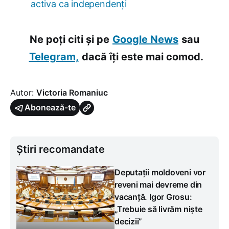
activa ca independenți
Ne poți citi și pe
Google News
sau
Telegram,
dacă îți este mai comod.
Autor:
Victoria Romaniuc
Abonează-te
Știri recomandate
Deputații moldoveni vor
reveni mai devreme din
vacanță. Igor Grosu:
„Trebuie să livrăm niște
decizii”