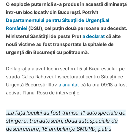
O explozie puternică s-a produs în această dimineață
într-un bloc locativ din București. Potrivit
Departamentului pentru Situații de Urgență.al
României
(DSU), cel puțin două persoane au decedat.
Ministerul Sănătății de peste Prut
a declarat
că alte
nouă victime au fost transportate la spitalele de
urgență din București cu politraumă.
Deflagrația a avut loc în sectorul 5 al Bucureștiului, pe
strada Calea Rahovei. Inspectoratul pentru Situații de
Urgență București-Ilfov
a anunțat
că la ora 09:18 a fost
activat Planul Roșu de intervenție.
„La fața locului au fost trimise 11 autospeciale de
stingere, trei autoscări, două autospeciale de
descarcerare, 18 ambulanțe SMURD, patru