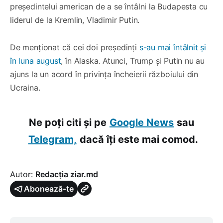
președintelui american de a se întâlni la Budapesta cu
liderul de la Kremlin, Vladimir Putin.
De menționat că cei doi președinți
s-au mai întâlnit și
în luna august
, în Alaska. Atunci, Trump și Putin nu au
ajuns la un acord în privința încheierii războiului din
Ucraina.
Ne poți citi și pe
Google News
sau
Telegram,
dacă îți este mai comod.
Autor:
Redacția ziar.md
Abonează-te