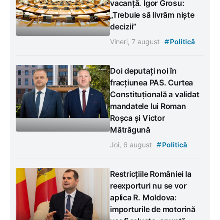
vacanță. Igor Grosu:
„Trebuie să livrăm niște
decizii”
#
Vineri, 7 august
Politică
Doi deputați noi în
fracțiunea PAS. Curtea
Constituțională a validat
mandatele lui Roman
Roșca și Victor
Mătrăgună
#
Joi, 6 august
Politică
Restricțiile României la
reexporturi nu se vor
aplica R. Moldova:
importurile de motorină