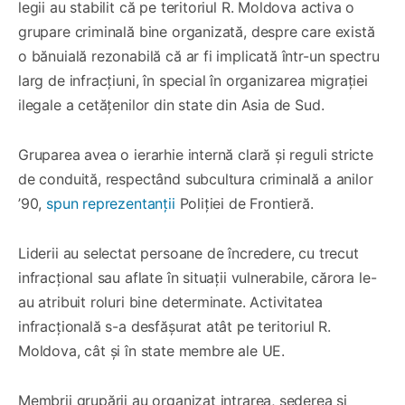
legii au stabilit că pe teritoriul R. Moldova activa o
grupare criminală bine organizată, despre care există
o bănuială rezonabilă că ar fi implicată într-un spectru
larg de infracțiuni, în special în organizarea migrației
ilegale a cetățenilor din state din Asia de Sud.
Gruparea avea o ierarhie internă clară și reguli stricte
de conduită, respectând subcultura criminală a anilor
’90,
spun reprezentanții
Poliției de Frontieră.
Liderii au selectat persoane de încredere, cu trecut
infracțional sau aflate în situații vulnerabile, cărora le-
au atribuit roluri bine determinate. Activitatea
infracțională s-a desfășurat atât pe teritoriul R.
Moldova, cât și în state membre ale UE.
Membrii grupării au organizat intrarea, șederea și