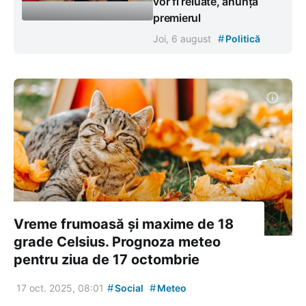
vor fi reluate, anunță
premierul
#
Joi, 6 august
Politică
Vreme frumoasă și maxime de 18
grade Celsius. Prognoza meteo
pentru ziua de 17 octombrie
#
#
17 oct. 2025, 08:01
Social
Meteo