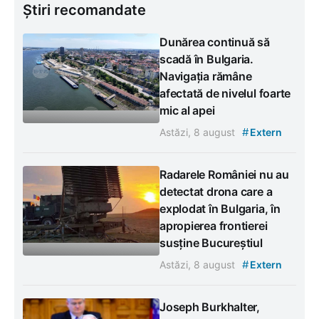
Știri recomandate
Dunărea continuă să
scadă în Bulgaria.
Navigația rămâne
afectată de nivelul foarte
mic al apei
#
Astăzi, 8 august
Extern
Radarele României nu au
detectat drona care a
explodat în Bulgaria, în
apropierea frontierei
susține Bucureștiul
#
Astăzi, 8 august
Extern
Joseph Burkhalter,