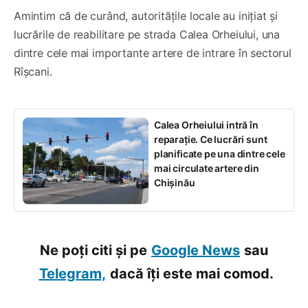
Amintim că de curând, autoritățile locale au inițiat și
lucrările de reabilitare pe strada Calea Orheiului, una
dintre cele mai importante artere de intrare în sectorul
Rîșcani.
Calea Orheiului intră în
reparație. Ce lucrări sunt
planificate pe una dintre cele
mai circulate artere din
Chișinău
Ne poți citi și pe
Google News
sau
Telegram,
dacă îți este mai comod.