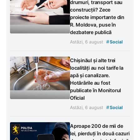
drumuri, transport sau
construcții? Zece
proiecte importante din
R. Moldova, puse în
dezbatere publică
#
Astăzi, 6 august
Social
Chișinăul și alte trei
localități au noi tarife la
apă și canalizare.
Hotărârile au fost
publicate în Monitorul
Oficial
#
Astăzi, 6 august
Social
Aproape 200 de mii de
lei, pierduți în două cazuri