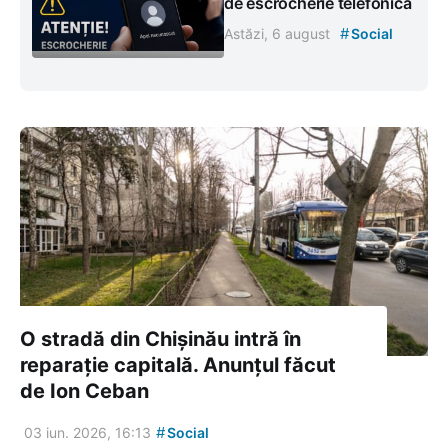
de escrocherie telefonică
#
Astăzi, 6 august
Social
O stradă din Chișinău intră în
reparație capitală. Anunțul făcut
de Ion Ceban
#
03 iun. 2026, 16:13
Social