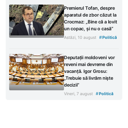
Premierul Tofan, despre
aparatul de zbor căzut la
Crocmaz: „Bine că a lovit
un copac, și nu o casă”
#
Astăzi, 10 august
Politică
Deputații moldoveni vor
reveni mai devreme din
vacanță. Igor Grosu:
„Trebuie să livrăm niște
decizii”
#
Vineri, 7 august
Politică