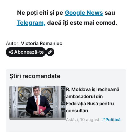
Ne poți citi și pe
Google News
sau
Telegram,
dacă îți este mai comod.
Autor:
Victoria Romaniuc
Abonează-te
Știri recomandate
R. Moldova își recheamă
ambasadorul din
Federația Rusă pentru
consultări
#
Astăzi, 10 august
Politică