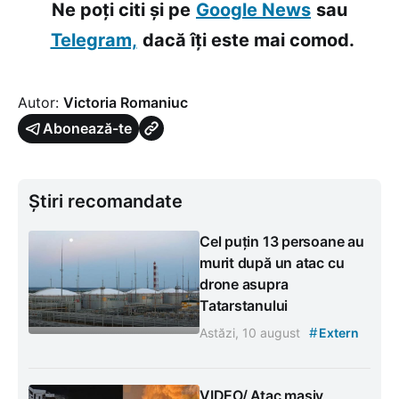
Ne poți citi și pe
Google News
sau
Telegram,
dacă îți este mai comod.
Autor:
Victoria Romaniuc
Abonează-te
Știri recomandate
Cel puțin 13 persoane au
murit după un atac cu
drone asupra
Tatarstanului
#
Astăzi, 10 august
Extern
VIDEO/ Atac masiv