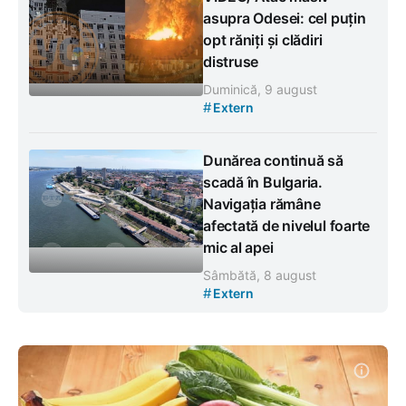
asupra Odesei: cel puțin
opt răniți și clădiri
distruse
Duminică, 9 august
#
Extern
Dunărea continuă să
scadă în Bulgaria.
Navigația rămâne
afectată de nivelul foarte
mic al apei
Sâmbătă, 8 august
#
Extern