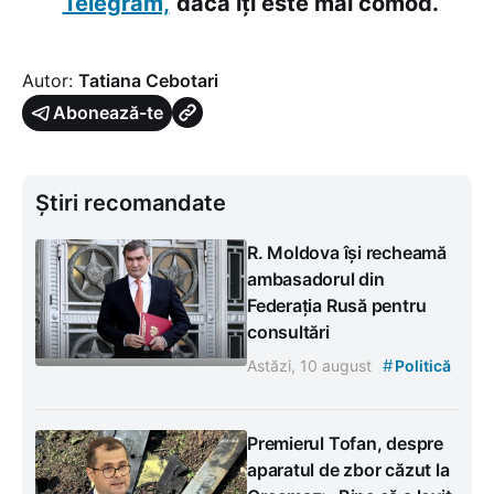
Telegram,
dacă îți este mai comod.
Autor:
Tatiana Cebotari
Abonează-te
Știri recomandate
R. Moldova își recheamă
ambasadorul din
Federația Rusă pentru
consultări
#
Astăzi, 10 august
Politică
Premierul Tofan, despre
aparatul de zbor căzut la