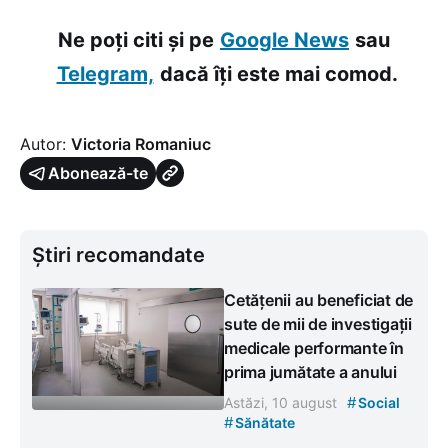
Ne poți citi și pe
Google News
sau
Telegram,
dacă îți este mai comod.
Autor:
Victoria Romaniuc
Abonează-te
Știri recomandate
Cetățenii au beneficiat de
sute de mii de investigații
medicale performante în
prima jumătate a anului
#
Astăzi, 10 august
Social
#
Sănătate