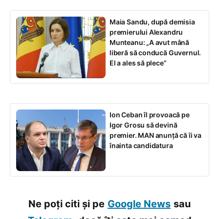
Maia Sandu, după demisia
premierului Alexandru
Munteanu: „A avut mână
liberă să conducă Guvernul.
El a ales să plece”
Ion Ceban îl provoacă pe
Igor Grosu să devină
premier. MAN anunță că îi va
înainta candidatura
Ne poți citi și pe
Google News
sau