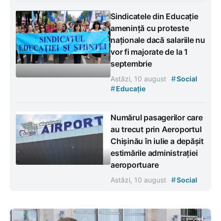
Sindicatele din Educație
amenință cu proteste
naționale dacă salariile nu
vor fi majorate de la 1
septembrie
#
Astăzi, 10 august
Social
#
Educație
Numărul pasagerilor care
au trecut prin Aeroportul
Chișinău în iulie a depășit
estimările administrației
aeroportuare
#
Astăzi, 10 august
Social