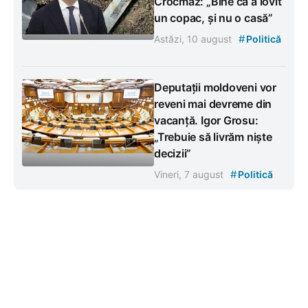
Crocmaz: „Bine că a lovit
un copac, și nu o casă”
#
Astăzi, 10 august
Politică
Deputații moldoveni vor
reveni mai devreme din
vacanță. Igor Grosu:
„Trebuie să livrăm niște
decizii”
#
Vineri, 7 august
Politică