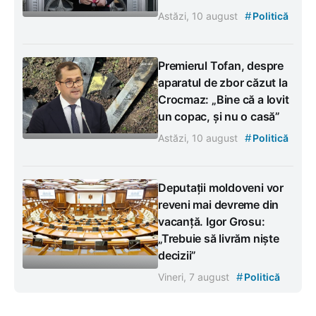
#
Astăzi, 10 august
Politică
Premierul Tofan, despre
aparatul de zbor căzut la
Crocmaz: „Bine că a lovit
un copac, și nu o casă”
#
Astăzi, 10 august
Politică
Deputații moldoveni vor
reveni mai devreme din
vacanță. Igor Grosu:
„Trebuie să livrăm niște
decizii”
#
Vineri, 7 august
Politică