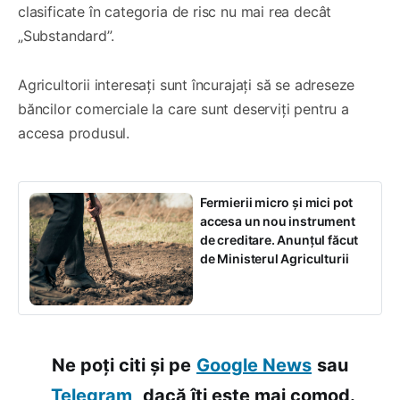
clasificate în categoria de risc nu mai rea decât
„Substandard”.
Agricultorii interesați sunt încurajați să se adreseze
băncilor comerciale la care sunt deserviți pentru a
accesa produsul.
Fermierii micro și mici pot
accesa un nou instrument
de creditare. Anunțul făcut
de Ministerul Agriculturii
Ne poți citi și pe
Google News
sau
Telegram,
dacă îți este mai comod.