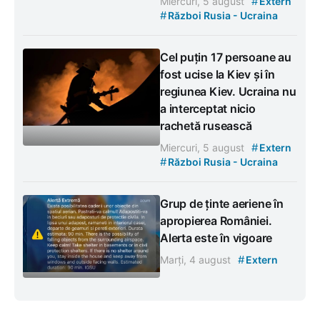
#
Miercuri, 5 august
Extern
#
Război Rusia - Ucraina
Cel puțin 17 persoane au
fost ucise la Kiev și în
regiunea Kiev. Ucraina nu
a interceptat nicio
rachetă rusească
#
Miercuri, 5 august
Extern
#
Război Rusia - Ucraina
Grup de ținte aeriene în
apropierea României.
Alerta este în vigoare
#
Marți, 4 august
Extern