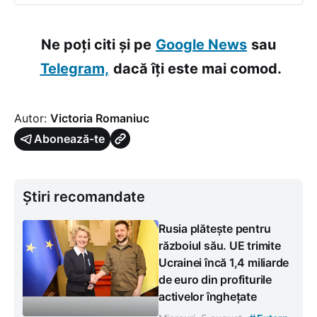
Ne poți citi și pe
Google News
sau
Telegram,
dacă îți este mai comod.
Autor:
Victoria Romaniuc
Abonează-te
Știri recomandate
Rusia plătește pentru
războiul său. UE trimite
Ucrainei încă 1,4 miliarde
de euro din profiturile
activelor înghețate