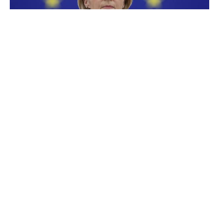
Von der Leyen nu exclude
interzicerea TikTok în UE dacă va
fi realesă în fruntea Comisiei
Europene
#
30 apr. 2024, 14:42
Extern
Candidata Partidului Popular European (PPE) la
preşedinţia Comisiei Europene şi actuala preşedintă
a acestei instituţii, Ursula von der Leyen, nu exclude
interzicerea TikTok în Uniunea Europeană dacă va fi
realesă pentru un nou mandat după alegerile pentru
Parlamentul European din luna iunie, scrie
Agerpres
.