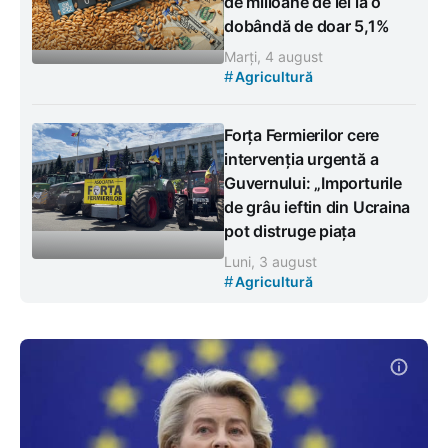
de milioane de lei la o
dobândă de doar 5,1%
Marți, 4 august
#
Agricultură
Forța Fermierilor cere
intervenția urgentă a
Guvernului: „Importurile
de grâu ieftin din Ucraina
pot distruge piața
Luni, 3 august
#
Agricultură