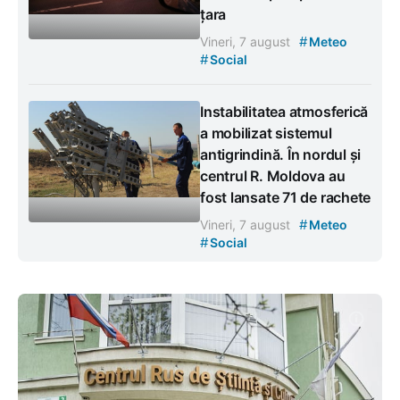
țara
#
Vineri, 7 august
Meteo
#
Social
Instabilitatea atmosferică
a mobilizat sistemul
antigrindină. În nordul și
centrul R. Moldova au
fost lansate 71 de rachete
#
Vineri, 7 august
Meteo
#
Social