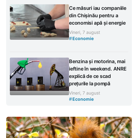
Ce măsuri iau companiile
din Chișinău pentru a
economisi apă și energie
Vineri, 7 august
#
Economie
Benzina și motorina, mai
ieftine în weekend. ANRE
explică de ce scad
prețurile la pompă
Vineri, 7 august
#
Economie