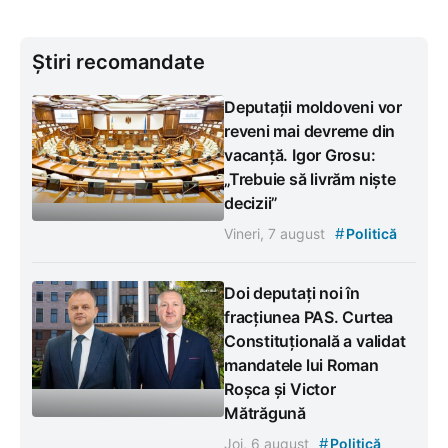
Știri recomandate
Deputații moldoveni vor
reveni mai devreme din
vacanță. Igor Grosu:
„Trebuie să livrăm niște
decizii”
#
Vineri, 7 august
Politică
Doi deputați noi în
fracțiunea PAS. Curtea
Constituțională a validat
mandatele lui Roman
Roșca și Victor
Mătrăgună
#
Joi, 6 august
Politică