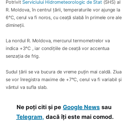
Potrivit
Serviciului Hidrometeorologic de Stat
(SHS) al
R. Moldova, în centrul țării, temperaturile vor ajunge la
6°C, cerul va fi noros, cu ceață slabă în primele ore ale
dimineții.
La nordul R. Moldova, mercurul termometrelor va
indica +3°C , iar condițiile de ceață vor accentua
senzația de frig.
Sudul țării se va bucura de vreme puțin mai caldă. Ziua
se vor înregistra maxime de +7°C, cerul va fi variabil și
vântul va sufla slab.
Ne poți citi și pe
Google News
sau
Telegram,
dacă îți este mai comod.