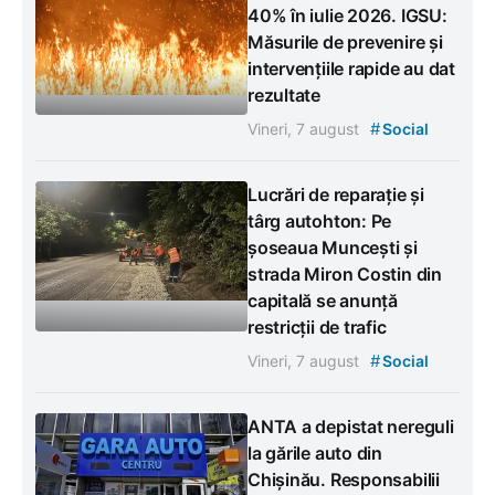
40% în iulie 2026. IGSU:
Măsurile de prevenire și
intervențiile rapide au dat
rezultate
#
Vineri, 7 august
Social
Lucrări de reparație și
târg autohton: Pe
șoseaua Muncești și
strada Miron Costin din
capitală se anunță
restricții de trafic
#
Vineri, 7 august
Social
ANTA a depistat nereguli
la gările auto din
Chișinău. Responsabilii