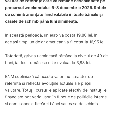
valutar de referință care va rămâne neschimbate pe
parcursul weekendului, 6-8 decembrie 2025. Ratele
de schimb anunțate fiind valabile în toate băncile și
casele de schimb până luni dimineața.
În această perioadă, un euro va costa 19,80 lei. În
același timp, un dolar american va fi cotat la 16,95 lei.
Totodată, grivna ucraineană rămâne la nivelul de 40 de
bani, iar leul românesc este evaluat la 3,88 lei.
BNM subliniază că aceste valori au caracter de
referință și reflectă evoluțiile actuale ale pieței
valutare. Totuși, cursurile aplicate efectiv de instituțiile
financiare pot varia ușor, în funcție de politicile interne
și comisioanele fiecărei bănci sau case de schimb.