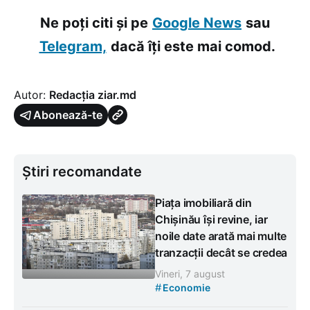
Ne poți citi și pe
Google News
sau
Telegram,
dacă îți este mai comod.
Autor:
Redacția ziar.md
Abonează-te
Știri recomandate
Piața imobiliară din
Chișinău își revine, iar
noile date arată mai multe
tranzacții decât se credea
Vineri, 7 august
#
Economie