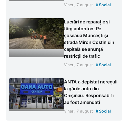
#
Vineri, 7 august
Social
Lucrări de reparație și
târg autohton: Pe
șoseaua Muncești și
strada Miron Costin din
capitală se anunță
restricții de trafic
#
Vineri, 7 august
Social
ANTA a depistat nereguli
la gările auto din
Chișinău. Responsabilii
au fost amendați
#
Vineri, 7 august
Social