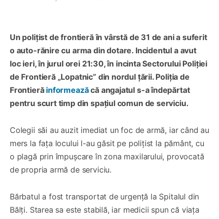
Un polițist de frontieră în vârstă de 31 de ani a suferit
o auto-rănire cu arma din dotare. Incidentul a avut
loc ieri, în jurul orei 21:30, în incinta Sectorului Poliției
de Frontieră „Lopatnic” din nordul țării. Poliția de
Frontieră
informează
că angajatul s-a îndepărtat
pentru scurt timp din spațiul comun de serviciu.
Colegii săi au auzit imediat un foc de armă, iar când au
mers la fața locului l-au găsit pe polițist la pământ, cu
o plagă prin împușcare în zona maxilarului, provocată
de propria armă de serviciu.
Bărbatul a fost transportat de urgență la Spitalul din
Bălți. Starea sa este stabilă, iar medicii spun că viața