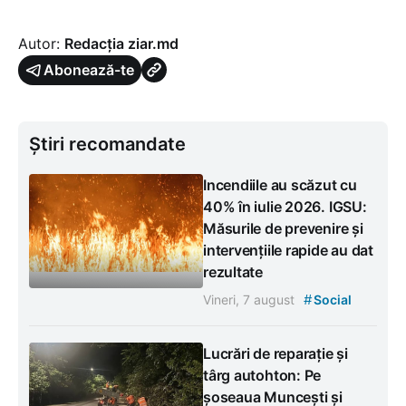
Autor:
Redacția ziar.md
Abonează-te
Știri recomandate
Incendiile au scăzut cu
40% în iulie 2026. IGSU:
Măsurile de prevenire și
intervențiile rapide au dat
rezultate
#
Vineri, 7 august
Social
Lucrări de reparație și
târg autohton: Pe
șoseaua Muncești și