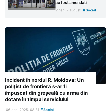
au fost amendați
#
Vineri, 7 august
Social
Incident în nordul R. Moldova: Un
polițist de frontieră s-ar fi
împușcat din greșeală cu arma din
dotare în timpul serviciului
#
06 dec. 2025, 08:31
Social