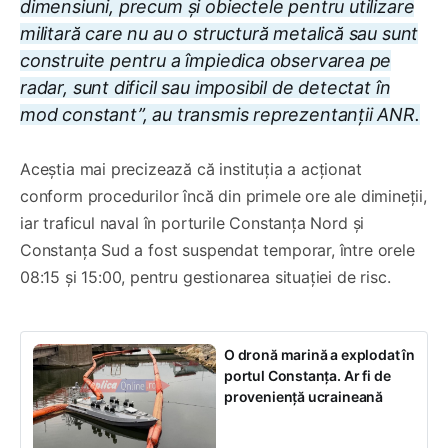
dimensiuni, precum şi obiectele pentru utilizare
militară care nu au o structură metalică sau sunt
construite pentru a împiedica observarea pe
radar, sunt dificil sau imposibil de detectat în
mod constant”, au transmis reprezentanții ANR.
Aceștia mai precizează că instituția a acționat
conform procedurilor încă din primele ore ale dimineții,
iar traficul naval în porturile Constanța Nord și
Constanța Sud a fost suspendat temporar, între orele
08:15 și 15:00, pentru gestionarea situației de risc.
O dronă marină a explodat în
portul Constanța. Ar fi de
proveniență ucraineană