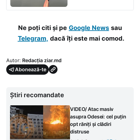
Ne poți citi și pe
Google News
sau
Telegram,
dacă îți este mai comod.
Autor:
Redacția ziar.md
Abonează-te
Știri recomandate
VIDEO/ Atac masiv
asupra Odesei: cel puțin
opt răniți și clădiri
distruse