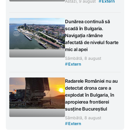
#
Astăzi, 9 august
Extern
Dunărea continuă să
scadă în Bulgaria.
Navigația rămâne
afectată de nivelul foarte
mic al apei
Sâmbătă, 8 august
#
Extern
Radarele României nu au
detectat drona care a
explodat în Bulgaria, în
apropierea frontierei
susține Bucureștiul
Sâmbătă, 8 august
#
Extern